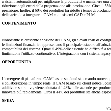
a sistemi automatizzati per migliorare la produttività e mantenere una 
riduzione degli errori dalla progettazione alla produzione. Circa il 55
precisione. Inoltre, il 60% dei produttori ha ridotto i tempi di produzi
delle aziende a integrare il CAM con i sistemi CAD e PLM.
CONTENIMENTO
Nonostante la crescente adozione del CAM, gli elevati costi di configu
le limitazioni finanziarie rappresentano il principale ostacolo all’a
compatibilità del sistema. Quasi il 49% delle aziende ha difficoltà a 
limitandone l'utilizzo continuativo. L’integrazione con i sistemi legac
OPPORTUNITÀ
L’emergere di piattaforme CAM basate su cloud sta creando nuove opport
e collaborazione in tempo reale. Il CAM basato sul cloud riduce i costi 
additive e sottrattive, viene adottata dal 48% delle aziende per produ
innovare più rapidamente. Circa il 44% dei produttori sta anche esp
SFIDA
"
Ca