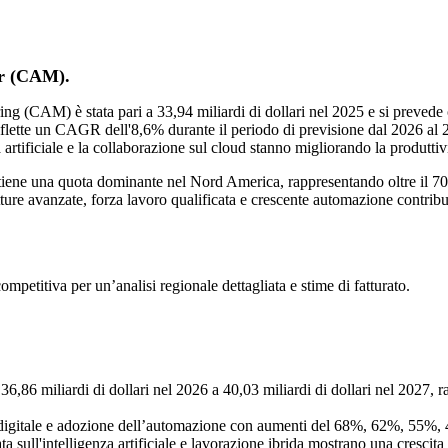
er (CAM).
CAM) è stata pari a 33,94 miliardi di dollari nel 2025 e si prevede che 
riflette un CAGR dell'8,6% durante il periodo di previsione dal 2026 al 2
za artificiale e la collaborazione sul cloud stanno migliorando la produttiv
ene una quota dominante nel Nord America, rappresentando oltre il 70%
rutture avanzate, forza lavoro qualificata e crescente automazione contri
competitiva
per un’analisi regionale dettagliata e stime di fatturato.
6,86 miliardi di dollari nel 2026 a 40,03 miliardi di dollari nel 2027, r
gitale e adozione dell’automazione con aumenti del 68%, 62%, 55%, 47
 sull'intelligenza artificiale e lavorazione ibrida mostrano una cresci