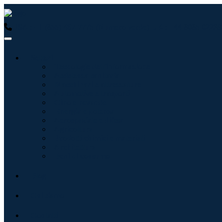
USA : +1 (855) 467-7775 (Numero verde)
UK : +44 8085 02239
Settori
Tecnologie dell'informazione
Assistenza sanitaria
Macchinari e attrezzature
Automotive e trasporti
Cibo e bevande
Energia e potenza
Aerospaziale e difesa
Agricoltura
Prodotti chimici e materiali
Architettura
Beni di consumo
Blog
Chi siamo
Contatti