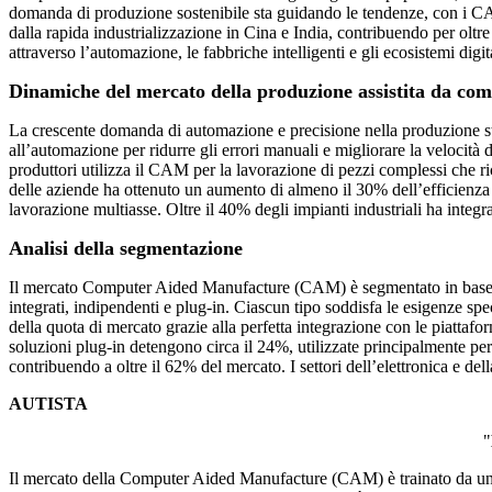
domanda di produzione sostenibile sta guidando le tendenze, con i CAM
dalla rapida industrializzazione in Cina e India, contribuendo per o
attraverso l’automazione, le fabbriche intelligenti e gli ecosistemi digita
Dinamiche del mercato della produzione assistita da c
La crescente domanda di automazione e precisione nella produzione sta
all’automazione per ridurre gli errori manuali e migliorare la velocità
produttori utilizza il CAM per la lavorazione di pezzi complessi che
delle aziende ha ottenuto un aumento di almeno il 30% dell’efficienza 
lavorazione multiasse. Oltre il 40% degli impianti industriali ha in
Analisi della segmentazione
Il mercato Computer Aided Manufacture (CAM) è segmentato in base al ti
integrati, indipendenti e plug-in. Ciascun tipo soddisfa le esigenze spec
della quota di mercato grazie alla perfetta integrazione con le piattaf
soluzioni plug-in detengono circa il 24%, utilizzate principalmente p
contribuendo a oltre il 62% del mercato. I settori dell’elettronica e de
AUTISTA
"
Il mercato della Computer Aided Manufacture (CAM) è trainato da un fo