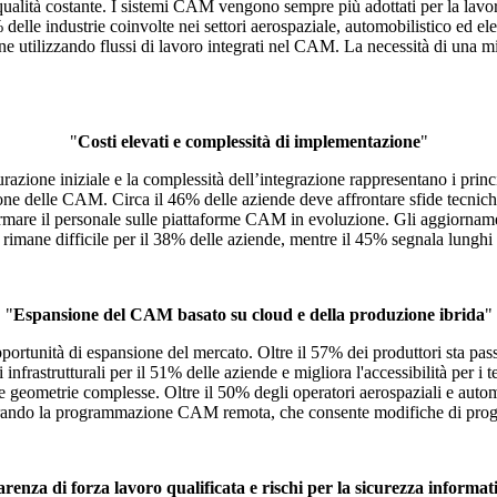
qualità costante. I sistemi CAM vengono sempre più adottati per la lavor
% delle industrie coinvolte nei settori aerospaziale, automobilistico ed 
one utilizzando flussi di lavoro integrati nel CAM. La necessità di una mi
"
Costi elevati e complessità di implementazione
"
razione iniziale e la complessità dell’integrazione rappresentano i princ
dozione delle CAM. Circa il 46% delle aziende deve affrontare sfide tec
formare il personale sulle piattaforme CAM in evoluzione. Gli aggiorname
y rimane difficile per il 38% delle aziende, mentre il 45% segnala lungh
"
Espansione del CAM basato su cloud e della produzione ibrida
"
unità di espansione del mercato. Oltre il 57% dei produttori sta passand
infrastrutturali per il 51% delle aziende e migliora l'accessibilità per i
rre geometrie complesse. Oltre il 50% degli operatori aerospaziali e au
lorando la programmazione CAM remota, che consente modifiche di proget
renza di forza lavoro qualificata e rischi per la sicurezza informat