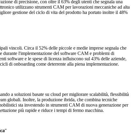
azione di precisione, con oltre il 63% degli utenti che segnala una
elettronico utilizzano strumenti CAM per lavorazioni meccaniche ad alta
gliore gestione del ciclo di vita del prodotto ha portato inoltre il 48%
ipali vincoli. Circa il 52% delle piccole e medie imprese segnala che
niche durante l'implementazione del software CAM e problemi di
nti software e le spese di licenza influiscono sul 43% delle aziende,
i cicli di onboarding come deterrente alla piena implementazione.
o a soluzioni basate su cloud per migliorare scalabilità, flessibilità
 team globali. Inoltre, la produzione ibrida, che combina tecniche
tomobilistici sta investendo in strumenti CAM di nuova generazione per
tazione più rapide e riduce i tempi di fermo macchina.
ica
"