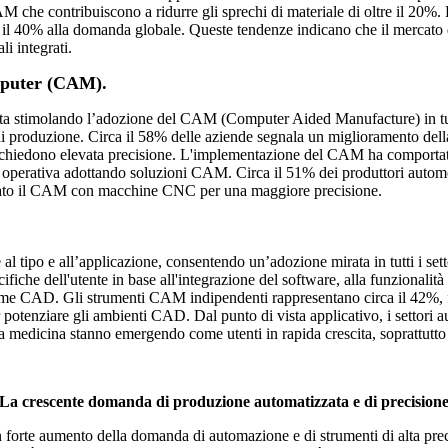
 che contribuiscono a ridurre gli sprechi di materiale di oltre il 20%.
ltre il 40% alla domanda globale. Queste tendenze indicano che il merc
li integrati.
omputer (CAM).
 stimolando l’adozione del CAM (Computer Aided Manufacture) in tutti i
 di produzione. Circa il 58% delle aziende segnala un miglioramento dell
 richiedono elevata precisione. L'implementazione del CAM ha comportat
operativa adottando soluzioni CAM. Circa il 51% dei produttori automobi
tegrato il CAM con macchine CNC per una maggiore precisione.
po e all’applicazione, consentendo un’adozione mirata in tutti i settor
ifiche dell'utente in base all'integrazione del software, alla funzionalità 
orme CAD. Gli strumenti CAM indipendenti rappresentano circa il 42%, favo
er potenziare gli ambienti CAD. Dal punto di vista applicativo, i settor
lla medicina stanno emergendo come utenti in rapida crescita, soprattutto 
La crescente domanda di produzione automatizzata e di precision
rte aumento della domanda di automazione e di strumenti di alta precisi