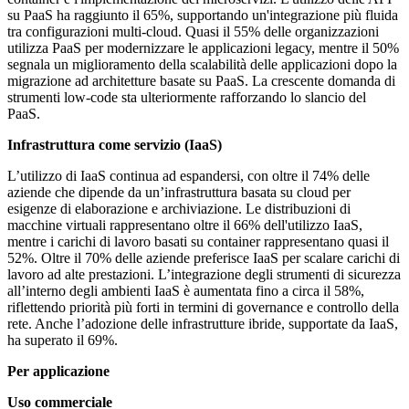
su PaaS ha raggiunto il 65%, supportando un'integrazione più fluida
tra configurazioni multi-cloud. Quasi il 55% delle organizzazioni
utilizza PaaS per modernizzare le applicazioni legacy, mentre il 50%
segnala un miglioramento della scalabilità delle applicazioni dopo la
migrazione ad architetture basate su PaaS. La crescente domanda di
strumenti low-code sta ulteriormente rafforzando lo slancio del
PaaS.
Infrastruttura come servizio (IaaS)
L’utilizzo di IaaS continua ad espandersi, con oltre il 74% delle
aziende che dipende da un’infrastruttura basata su cloud per
esigenze di elaborazione e archiviazione. Le distribuzioni di
macchine virtuali rappresentano oltre il 66% dell'utilizzo IaaS,
mentre i carichi di lavoro basati su container rappresentano quasi il
52%. Oltre il 70% delle aziende preferisce IaaS per scalare carichi di
lavoro ad alte prestazioni. L’integrazione degli strumenti di sicurezza
all’interno degli ambienti IaaS è aumentata fino a circa il 58%,
riflettendo priorità più forti in termini di governance e controllo della
rete. Anche l’adozione delle infrastrutture ibride, supportate da IaaS,
ha superato il 69%.
Per applicazione
Uso commerciale