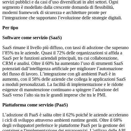
servizi pubblici e da casi d’uso diversificati in altri settori. Ogni
segmento è modellato dalla crescente domanda di flessibilità,
moderni framework di sicurezza e architetture pronte per
l’integrazione che supportano l’evoluzione delle strategie digitali.
Per tipo
Software come servizio (SaaS)
SaaS rimane il livello più diffuso, con tassi di adozione che superano
l’85% tra le aziende. Quasi il 72% delle organizzazioni si affida a
SaaS per le funzioni aziendali principali, tra cui collaborazione,
CRM e analisi. Oltre il 60% ha aumentato l’uso di strumenti SaaS
potenziati dall’intelligenza artificiale per migliorare l’automazione
del flusso di lavoro. L’integrazione con gli ambienti PaaS è in
aumento, con il 58% delle aziende che collega le applicazioni SaaS
a moduli personalizzati. La facilità di implementazione e le ridotte
esigenze di manutenzione continuano a spingere l’adozione del
SaaS verso l’alto sia tra le grandi imprese che tra le PMI.
Piattaforma come servizio (PaaS)
L’adozione di PaaS è salita oltre il 62% poiché le aziende accelerano
i cicli di sviluppo attraverso ambienti runtime gestiti. Oltre il 68%
degli sviluppatori preferisce le piattaforme PaaS per la gestione dei
container e l'implementazione dei microservizi. L'utilizzo delle API