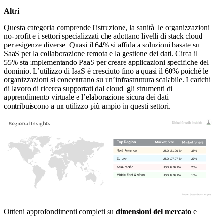
Altri
Questa categoria comprende l'istruzione, la sanità, le organizzazioni
no-profit e i settori specializzati che adottano livelli di stack cloud
per esigenze diverse. Quasi il 64% si affida a soluzioni basate su
SaaS per la collaborazione remota e la gestione dei dati. Circa il
55% sta implementando PaaS per creare applicazioni specifiche del
dominio. L’utilizzo di IaaS è cresciuto fino a quasi il 60% poiché le
organizzazioni si concentrano su un’infrastruttura scalabile. I carichi
di lavoro di ricerca supportati dal cloud, gli strumenti di
apprendimento virtuale e l’elaborazione sicura dei dati
contribuiscono a un utilizzo più ampio in questi settori.
USD 151.96 Bn
38%
USD 107.97 Bn
27%
USD 99.97 Bn
25%
USD 39.99 Bn
10%
Ottieni approfondimenti completi su
dimensioni del mercato
e