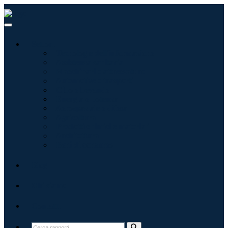
Settori
Tecnologie dell'informazione
Assistenza sanitaria
Macchinari e attrezzature
Automotive e trasporti
Cibo e bevande
Energia e potenza
Aerospaziale e difesa
Agricoltura
Prodotti chimici e materiali
Architettura
Beni di consumo
Blog
Chi siamo
Contatti