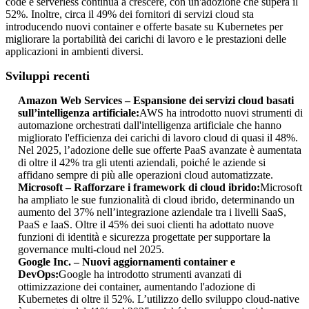
code e serverless continua a crescere, con un'adozione che supera il
52%. Inoltre, circa il 49% dei fornitori di servizi cloud sta
introducendo nuovi container e offerte basate su Kubernetes per
migliorare la portabilità dei carichi di lavoro e le prestazioni delle
applicazioni in ambienti diversi.
Sviluppi recenti
Amazon Web Services – Espansione dei servizi cloud basati
sull’intelligenza artificiale:
AWS ha introdotto nuovi strumenti di
automazione orchestrati dall'intelligenza artificiale che hanno
migliorato l'efficienza dei carichi di lavoro cloud di quasi il 48%.
Nel 2025, l’adozione delle sue offerte PaaS avanzate è aumentata
di oltre il 42% tra gli utenti aziendali, poiché le aziende si
affidano sempre di più alle operazioni cloud automatizzate.
Microsoft – Rafforzare i framework di cloud ibrido:
Microsoft
ha ampliato le sue funzionalità di cloud ibrido, determinando un
aumento del 37% nell’integrazione aziendale tra i livelli SaaS,
PaaS e IaaS. Oltre il 45% dei suoi clienti ha adottato nuove
funzioni di identità e sicurezza progettate per supportare la
governance multi-cloud nel 2025.
Google Inc. – Nuovi aggiornamenti container e
DevOps:
Google ha introdotto strumenti avanzati di
ottimizzazione dei container, aumentando l'adozione di
Kubernetes di oltre il 52%. L’utilizzo dello sviluppo cloud-native