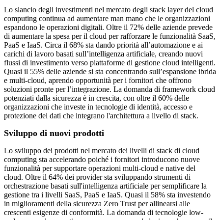
Lo slancio degli investimenti nel mercato degli stack layer del cloud
computing continua ad aumentare man mano che le organizzazioni
espandono le operazioni digitali. Oltre il 72% delle aziende prevede
di aumentare la spesa per il cloud per rafforzare le funzionalità SaaS,
PaaS e IaaS. Circa il 68% sta dando priorità all’automazione e ai
carichi di lavoro basati sull’intelligenza artificiale, creando nuovi
flussi di investimento verso piattaforme di gestione cloud intelligenti.
Quasi il 55% delle aziende si sta concentrando sull’espansione ibrida
e multi-cloud, aprendo opportunità per i fornitori che offrono
soluzioni pronte per l’integrazione. La domanda di framework cloud
potenziati dalla sicurezza è in crescita, con oltre il 60% delle
organizzazioni che investe in tecnologie di identità, accesso e
protezione dei dati che integrano l'architettura a livello di stack.
Sviluppo di nuovi prodotti
Lo sviluppo dei prodotti nel mercato dei livelli di stack di cloud
computing sta accelerando poiché i fornitori introducono nuove
funzionalità per supportare operazioni multi-cloud e native del
cloud. Oltre il 64% dei provider sta sviluppando strumenti di
orchestrazione basati sull'intelligenza artificiale per semplificare la
gestione tra i livelli SaaS, PaaS e IaaS. Quasi il 58% sta investendo
in miglioramenti della sicurezza Zero Trust per allinearsi alle
crescenti esigenze di conformità. La domanda di tecnologie low-