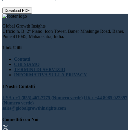
Download PDF
Global Growth Insights
Ufficio n. B, 2° Piano, Icon Tower, Baner-Mhalunge Road, Baner,
Pune 411045, Maharashtra, India.
Link Utili
Contatti
CHI SIAMO
TERMINI DI SERVIZIO
INFORMATIVA SULLA PRIVACY
I Nostri Contatti
USA : +1 (855) 467-7775 (Numero verde)
UK : +44 8085 022397
(Numero verde)
sales@globalgrowthinsights.com
Connettiti con Noi