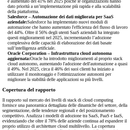
è aumentato del 41% nel 2025 poiché le organizzazioni hanno
dato priorità a un’implementazione più rapida e alla scalabilità
della piattaforma.
Salesforce – Automazione dei dati migliorata per SaaS
aziendale:
Salesforce ha implementato nuovi moduli di
automazione che hanno aumentato l'efficienza del flusso di lavoro
del 44%. Oltre il 56% degli utenti SaaS aziendali ha integrato
questi miglioramenti nel 2025, incrementando l’adozione
complessiva delle capacità di elaborazione dei dati basate
sull’intelligenza artificiale.
Oracle Corporation – Infrastruttura cloud autonoma
aggiornata:
Oracle ha introdotto miglioramenti al proprio stack
cloud autonomo, aumentando l'adozione dell'automazione a quasi
il 49%. Nel 2025, circa il 46% dei suoi clienti ha iniziato a
utilizzare il monitoraggio e l'ottimizzazione autonomi per
migliorare la stabilità delle applicazioni su più livelli.
Copertura del rapporto
Il rapporto sul mercato dei livelli di stack di cloud computing
fornisce una panoramica dettagliata delle dinamiche del settore, della
segmentazione, delle tendenze regionali e del posizionamento
competitivo. Analizza i modelli di adozione tra SaaS, PaaS e IaaS,
evidenziando che oltre il 78% delle aziende continua ad espandere il
proprio utilizzo di architetture cloud multilivello. La copertura