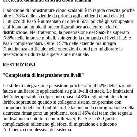
L’adozione di infrastrutture cloud scalabili è in rapida crescita poiché
oltre il 78% delle aziende dà priorità agli ambienti cloud elastici.
L'utilizzo di PaaS è aumentato di oltre il 60% poiché gli sviluppatori
si affidano ad ambienti preconfigurati per accelerare i cicli di
distribuzione. Nel frattempo, la penetrazione del SaaS ha superato
l’85% nelle imprese globali, spingendo la domanda di livelli IaaS e
PaaS complementari. Oltre il 57% delle aziende ora integra
l’intelligenza artificiale nelle operazioni cloud per migliorare le
prestazioni e ridurre la supervisione manuale.
RESTRIZIONI
"Complessità di integrazione tra livelli"
Le sfide di integrazione persistono poiché oltre il 52% delle aziende
fatica a unificare le applicazioni su più livelli di stack. Le limitazioni
dell’interoperabilità colpiscono quasi il 48% degli utenti del cloud
ibrido, soprattutto quando si collegano sistemi on-premise con
componenti del cloud pubblico. Le lacune nella configurazione della
sicurezza rimangono un problema, con il 46% dei team che segnala
un disallineamento tra i controlli SaaS, PaaS e IaaS. Queste
complicazioni rallentano gli sforzi di migrazione e riducono
l’efficienza complessiva del sistema.