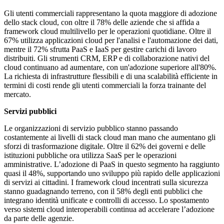
Gli utenti commerciali rappresentano la quota maggiore di adozione
dello stack cloud, con oltre il 78% delle aziende che si affida a
framework cloud multilivello per le operazioni quotidiane. Oltre il
67% utilizza applicazioni cloud per l'analisi e l'automazione dei dati,
mentre il 72% sfrutta PaaS e IaaS per gestire carichi di lavoro
distribuiti. Gli strumenti CRM, ERP e di collaborazione nativi del
cloud continuano ad aumentare, con un'adozione superiore all'80%.
La richiesta di infrastrutture flessibili e di una scalabilità efficiente in
termini di costi rende gli utenti commerciali la forza trainante del
mercato.
Servizi pubblici
Le organizzazioni di servizio pubblico stanno passando
costantemente ai livelli di stack cloud man mano che aumentano gli
sforzi di trasformazione digitale. Oltre il 62% dei governi e delle
istituzioni pubbliche ora utilizza SaaS per le operazioni
amministrative. L’adozione di PaaS in questo segmento ha raggiunto
quasi il 48%, supportando uno sviluppo più rapido delle applicazioni
di servizi ai cittadini. I framework cloud incentrati sulla sicurezza
stanno guadagnando terreno, con il 58% degli enti pubblici che
integrano identità unificate e controlli di accesso. Lo spostamento
verso sistemi cloud interoperabili continua ad accelerare l’adozione
da parte delle agenzie.