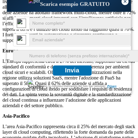
×
livelli di stack di cloud computing, grazie all’adozione tempestiva e
Scarica esempio GRATUITO
all’uso diffuso di SaaS, PaaS e IaaS in tutti i settori. Oltre l’80%
delle aziende ha adottato framework multi-cloud, mentre oltre il 72%
si affida a strumenti cloud integrati con l’intelligenza artificiale per
l’efficienza operativa. L’adozione di applicazioni cloud-native
supera il 68% e l’utilizzo del cloud ibrido ha raggiunto quasi il 70%.
I forti investimenti in automazione e sicurezza continuano a
supportare l’espansione del mercato a tutti i livelli dello stack.
Europa
L’Europa rappresenta circa il 27% del mercato, supportato da elevati
standard di conformità e da una crescente preferenza per ambienti
Invia
cloud sicuri e scalabili. Oltre il 74% delle organizzazioni nella
regione utilizza soluzioni SaaS, mentre l'adozione di PaaS ha
superato il 58%. Quasi il 62% delle aziende si affida a
Garantiamo la completa riservatezza dei tuoi dati personali.
Privacy
configurazioni di cloud ibrido per soddisfare i requisiti di residenza
dei dati. La spinta verso la sovranità digitale e la standardizzazione
del cloud continua a influenzare l’adozione delle applicazioni
aziendali e del settore pubblico.
Asia-Pacifico
L’area Asia-Pacifico rappresenta circa il 25% del mercato degli stack
layer di cloud computing, riflettendo la forte domanda da parte delle
economie guidate dalla tecnologia. L’adozione di piattaforme native