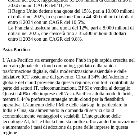
2034 con un CAGR dell’11,7%.
Il Regno Unito detiene una quota del 15%, pari a 10.000 milioni
di dollari nel 2025, in espansione fino a 44.300 milioni di dollari
entro il 2034 con un CAGR del 10,5%.
La Francia si assicura una quota del 12%, pari a 8.000 milioni di
dollari nel 2025, che crescerà fino a 35.400 milioni di dollari
entro il 2034 con un CAGR del 9,8%.
Asia-Pacifico
L’Asia-Pacifico sta emergendo come l’hub in più rapida crescita nel
mercato globale del cloud computing, guidato dalla rapida
trasformazione digitale, dalla modernizzazione aziendale e dalle
iniziative ICT sostenute dal governo. Circa il 34% dell’adozione
globale del cloud proviene da questa regione, con forti contributi da
parte dei settori IT, telecomunicazioni, BFSI e vendita al dettaglio.
Quasi il 49% delle imprese nell’Asia-Pacifico adotta modelli ibridi,
mentre il 44% preferisce strategie multi-cloud per la flessibilità
operativa. L’aumento delle PMI e delle start-up, in particolare in
India e Cina, sta alimentando la domanda di servizi cloud
economicamente vantaggiosi e scalabili. L’integrazione delle
tecnologie AI, IoT e blockchain sta inoltre rafforzando l’innovazione
e aumentando i tassi di adozione da parte delle imprese in questa
regione.