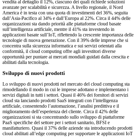
vendita al dettaglio il 12%, ciascuno dei quali richiede soluzioni
avanzate per scalabilità e sicurezza. A livello regionale, il Nord
America è in testa con una quota di investimenti del 36%, seguita
dall’Asia-Pacifico al 34% e dall’Europa al 22%. Circa il 44% delle
organizzazioni sta dando priorità alle piattaforme cloud basate
sull’intelligenza artificiale, mentre il 41% sta investendo in
applicazioni basate sull’IoT, riflettendo la crescente importanza delle
tecnologie di nuova generazione. Con il 39% delle imprese che si
concentra sulla sicurezza informatica e sui servizi orientati alla
conformità, il cloud computing offre agli investitori diverse
opportunità per puntare ai mercati mondiali guidati dalla crescita e
abilitati dalla tecnologia.
Sviluppo di nuovi prodotti
Lo sviluppo di nuovi prodotti nel mercato del cloud computing sta
rimodellando il modo in cui le imprese adottano e implementano i
servizi digitali in tutti i settori. Quasi il 46% dei fornitori di servizi
cloud sta lanciando prodotti SaaS integrati con l’intelligenza
artificiale, consentendo l’automazione, l’analisi predittiva e il
miglioramento dell’esperienza del cliente. Circa il 42% delle
organizzazioni si sta concentrando sullo sviluppo di piattaforme
PaaS specifiche del settore per i settori sanitario, BFSI e
manifatturiero. Quasi il 37% delle aziende sta introducendo prodotti
cloud abilitati all’edge computing per supportare le applicazioni IoT