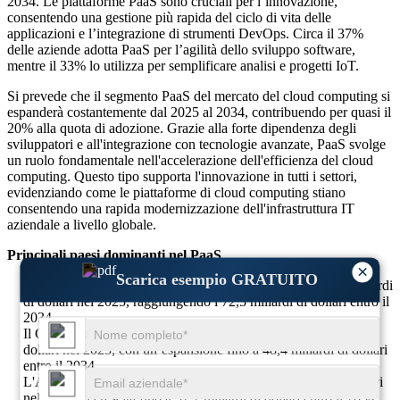
2034. Le piattaforme PaaS sono cruciali per l’innovazione,
consentendo una gestione più rapida del ciclo di vita delle
applicazioni e l’integrazione di strumenti DevOps. Circa il 37%
delle aziende adotta PaaS per l’agilità dello sviluppo software,
mentre il 33% lo utilizza per semplificare analisi e progetti IoT.
Si prevede che il segmento PaaS del mercato del cloud computing si
espanderà costantemente dal 2025 al 2034, contribuendo per quasi il
20% alla quota di adozione. Grazie alla forte dipendenza degli
sviluppatori e all'integrazione con tecnologie avanzate, PaaS svolge
un ruolo fondamentale nell'accelerazione dell'efficienza del cloud
computing. Questo tipo supporta l'innovazione in tutti i settori,
evidenziando come le piattaforme di cloud computing stiano
consentendo una rapida modernizzazione dell'infrastruttura IT
aziendale a livello globale.
Principali paesi dominanti nel PaaS
×
Scarica esempio GRATUITO
Gli Stati Uniti dominano con una quota del 27%, ca. 16,4 miliardi
di dollari nel 2025, raggiungendo i 72,5 miliardi di dollari entro il
2034.
Il Giappone si assicura una quota del 18%, ca. 10,9 miliardi di
dollari nel 2025, con un’espansione fino a 48,4 miliardi di dollari
entro il 2034.
L'Australia detiene una quota del 12%, ca. 7,2 miliardi di dollari
nel 2025, in crescita fino a 32,2 miliardi di dollari entro il 2034.