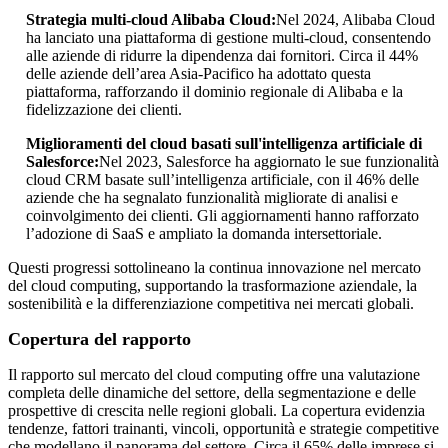
Strategia multi-cloud Alibaba Cloud:
Nel 2024, Alibaba Cloud
ha lanciato una piattaforma di gestione multi-cloud, consentendo
alle aziende di ridurre la dipendenza dai fornitori. Circa il 44%
delle aziende dell’area Asia-Pacifico ha adottato questa
piattaforma, rafforzando il dominio regionale di Alibaba e la
fidelizzazione dei clienti.
Miglioramenti del cloud basati sull'intelligenza artificiale di
Salesforce:
Nel 2023, Salesforce ha aggiornato le sue funzionalità
cloud CRM basate sull’intelligenza artificiale, con il 46% delle
aziende che ha segnalato funzionalità migliorate di analisi e
coinvolgimento dei clienti. Gli aggiornamenti hanno rafforzato
l’adozione di SaaS e ampliato la domanda intersettoriale.
Questi progressi sottolineano la continua innovazione nel mercato
del cloud computing, supportando la trasformazione aziendale, la
sostenibilità e la differenziazione competitiva nei mercati globali.
Copertura del rapporto
Il rapporto sul mercato del cloud computing offre una valutazione
completa delle dinamiche del settore, della segmentazione e delle
prospettive di crescita nelle regioni globali. La copertura evidenzia
tendenze, fattori trainanti, vincoli, opportunità e strategie competitive
che modellano il panorama del settore. Circa il 65% delle imprese si