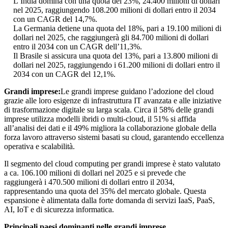
L’India domina con una quota del 23%, 24.400 milioni di dollari
nel 2025, raggiungendo 108.200 milioni di dollari entro il 2034
con un CAGR del 14,7%.
La Germania detiene una quota del 18%, pari a 19.100 milioni di
dollari nel 2025, che raggiungerà gli 84.700 milioni di dollari
entro il 2034 con un CAGR dell’11,3%.
Il Brasile si assicura una quota del 13%, pari a 13.800 milioni di
dollari nel 2025, raggiungendo i 61.200 milioni di dollari entro il
2034 con un CAGR del 12,1%.
Grandi imprese:
Le grandi imprese guidano l’adozione del cloud
grazie alle loro esigenze di infrastruttura IT avanzata e alle iniziative
di trasformazione digitale su larga scala. Circa il 58% delle grandi
imprese utilizza modelli ibridi o multi-cloud, il 51% si affida
all’analisi dei dati e il 49% migliora la collaborazione globale della
forza lavoro attraverso sistemi basati su cloud, garantendo eccellenza
operativa e scalabilità.
Il segmento del cloud computing per grandi imprese è stato valutato
a ca. 106.100 milioni di dollari nel 2025 e si prevede che
raggiungerà i 470.500 milioni di dollari entro il 2034,
rappresentando una quota del 35% del mercato globale. Questa
espansione è alimentata dalla forte domanda di servizi IaaS, PaaS,
AI, IoT e di sicurezza informatica.
Principali paesi dominanti nelle grandi imprese