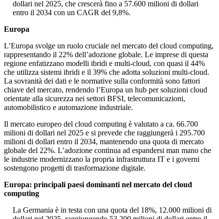
dollari nel 2025, che crescerà fino a 57.600 milioni di dollari
entro il 2034 con un CAGR del 9,8%.
Europa
L’Europa svolge un ruolo cruciale nel mercato del cloud computing,
rappresentando il 22% dell’adozione globale. Le imprese di questa
regione enfatizzano modelli ibridi e multi-cloud, con quasi il 44%
che utilizza sistemi ibridi e il 39% che adotta soluzioni multi-cloud.
La sovranità dei dati e le normative sulla conformità sono fattori
chiave del mercato, rendendo l’Europa un hub per soluzioni cloud
orientate alla sicurezza nei settori BFSI, telecomunicazioni,
automobilistico e automazione industriale.
Il mercato europeo del cloud computing è valutato a ca. 66.700
milioni di dollari nel 2025 e si prevede che raggiungerà i 295.700
milioni di dollari entro il 2034, mantenendo una quota di mercato
globale del 22%. L’adozione continua ad espandersi man mano che
le industrie modernizzano la propria infrastruttura IT e i governi
sostengono progetti di trasformazione digitale.
Europa: principali paesi dominanti nel mercato del cloud
computing
La Germania è in testa con una quota del 18%, 12.000 milioni di
dollari nel 2025, raggiungendo 53.200 milioni di dollari entro il