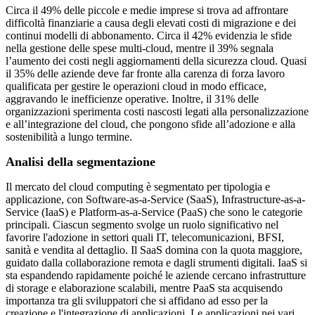
Circa il 49% delle piccole e medie imprese si trova ad affrontare
difficoltà finanziarie a causa degli elevati costi di migrazione e dei
continui modelli di abbonamento. Circa il 42% evidenzia le sfide
nella gestione delle spese multi-cloud, mentre il 39% segnala
l’aumento dei costi negli aggiornamenti della sicurezza cloud. Quasi
il 35% delle aziende deve far fronte alla carenza di forza lavoro
qualificata per gestire le operazioni cloud in modo efficace,
aggravando le inefficienze operative. Inoltre, il 31% delle
organizzazioni sperimenta costi nascosti legati alla personalizzazione
e all’integrazione del cloud, che pongono sfide all’adozione e alla
sostenibilità a lungo termine.
Analisi della segmentazione
Il mercato del cloud computing è segmentato per tipologia e
applicazione, con Software-as-a-Service (SaaS), Infrastructure-as-a-
Service (IaaS) e Platform-as-a-Service (PaaS) che sono le categorie
principali. Ciascun segmento svolge un ruolo significativo nel
favorire l'adozione in settori quali IT, telecomunicazioni, BFSI,
sanità e vendita al dettaglio. Il SaaS domina con la quota maggiore,
guidato dalla collaborazione remota e dagli strumenti digitali. IaaS si
sta espandendo rapidamente poiché le aziende cercano infrastrutture
di storage e elaborazione scalabili, mentre PaaS sta acquisendo
importanza tra gli sviluppatori che si affidano ad esso per la
creazione e l'integrazione di applicazioni. Le applicazioni nei vari