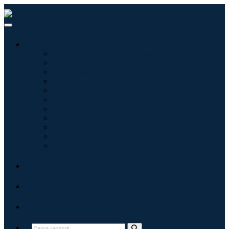
Settori
Tecnologie dell'informazione
Assistenza sanitaria
Macchinari e attrezzature
Automotive e trasporti
Cibo e bevande
Energia e potenza
Aerospaziale e difesa
Agricoltura
Prodotti chimici e materiali
Architettura
Beni di consumo
Blog
Chi siamo
Contatti