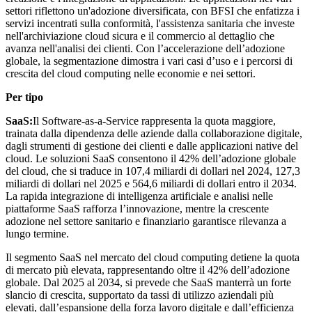
settori riflettono un'adozione diversificata, con BFSI che enfatizza i
servizi incentrati sulla conformità, l'assistenza sanitaria che investe
nell'archiviazione cloud sicura e il commercio al dettaglio che
avanza nell'analisi dei clienti. Con l’accelerazione dell’adozione
globale, la segmentazione dimostra i vari casi d’uso e i percorsi di
crescita del cloud computing nelle economie e nei settori.
Per tipo
SaaS:
Il Software-as-a-Service rappresenta la quota maggiore,
trainata dalla dipendenza delle aziende dalla collaborazione digitale,
dagli strumenti di gestione dei clienti e dalle applicazioni native del
cloud. Le soluzioni SaaS consentono il 42% dell’adozione globale
del cloud, che si traduce in 107,4 miliardi di dollari nel 2024, 127,3
miliardi di dollari nel 2025 e 564,6 miliardi di dollari entro il 2034.
La rapida integrazione di intelligenza artificiale e analisi nelle
piattaforme SaaS rafforza l’innovazione, mentre la crescente
adozione nel settore sanitario e finanziario garantisce rilevanza a
lungo termine.
Il segmento SaaS nel mercato del cloud computing detiene la quota
di mercato più elevata, rappresentando oltre il 42% dell’adozione
globale. Dal 2025 al 2034, si prevede che SaaS manterrà un forte
slancio di crescita, supportato da tassi di utilizzo aziendali più
elevati, dall’espansione della forza lavoro digitale e dall’efficienza