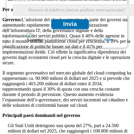
Per applicazione
Governo:
L’adozione del cloud computing da parte dei governi sta
Invia
aumentando rapidamente a causa della modernizzazione
dell’infrastruttura IT, della governance digitale e della
trasformazione dei servizi pubblici. Quasi il 46% delle agenzie in
Garantiamo la completa riservatezza dei tuoi dati personali.
Privacy
tutto il mondo utilizza piattaforme cloud per efficienza, il 39% per la
pianificazione di politiche basate sui dati e il 41% per
implementazioni ibride. Ciò riflette la significativa dipendenza dei
governi dagli ecosistemi cloud per la crescita digitale e le operazioni
sicure.
Il segmento governativo nel mercato globale del cloud computing ha
rappresentato ca. 90.900 milioni di dollari nel 2025 e si prevede che
raggiungerà i 403.200 milioni di dollari entro il 2034,
rappresentando quasi il 30% di quota con una crescita costante
durante il periodo di previsione. Questo aumento evidenzia
l’espansione dell’e-governance, dei servizi incentrati sul cittadino e
delle soluzioni di conformità basate sul cloud.
Principali paesi dominanti nel governo
Gli Stati Uniti detengono una quota del 27%, pari a 24.500
milioni di dollari nel 2025, che raggiungerà i 108.800 milioni di