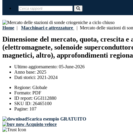
Home
|
Macchinari e attrezzature
|
Mercato delle stazioni di son
Dimensione del mercato, quota, crescita e an
(elettromagnete, solenoide superconduttore
magnetici, altro), approfondimenti regional
Ultimo aggiornamento:
05-June-2026
Anno base:
2025
Dati storici:
2021-2024
Regione:
Globale
Formato:
PDF
ID report:
GGI112880
SKU ID:
26465100
Pagine:
107
Scarica esempio GRATUITO
Acquisto veloce