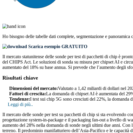
Ho bisogno delle
tabelle dati complete, segmentazione e panoramica 
Scarica esempio GRATUITO
Il mercato statunitense delle sonde per test di pacchetti di chip è pr
del CHIPS Act. Le soluzioni di sonda su misura per chipset AI e circui
aumentato del 18% su base annua. Si prevede che l’aumento degli sforz
Risultati chiave
Dimensioni del mercato:
Valutato a 1,42 miliardi di dollari nel 2
Fattori di crescita:
La domanda di chipset AI è aumentata del 29%,
Tendenze:
I test sui chip 5G sono cresciuti del 22%, la domanda 
Leggi di più..
Il mercato delle sonde per test su pacchetti di chip si sta evolvendo c
progettazione system-in-package e il packaging fan-out a livello di wa
aumento del 28% nella domanda di sonde negli ultimi due anni. Con l’a
terreno. Il predominio manifatturiero dell’Asia-Pacifico e le capacità 