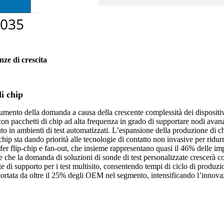
nze di crescita
i chip
aumento della domanda a causa della crescente complessità dei dispositivi a
on pacchetti di chip ad alta frequenza in grado di supportare nodi avanza
tuto in ambienti di test automatizzati. L’espansione della produzione d
i chip sta dando priorità alle tecnologie di contatto non invasive per ridur
afer flip-chip e fan-out, che insieme rappresentano quasi il 46% delle i
de che la domanda di soluzioni di sonde di test personalizzate crescerà co
e di supporto per i test multisito, consentendo tempi di ciclo di produzio
pportata da oltre il 25% degli OEM nel segmento, intensificando l’innovaz