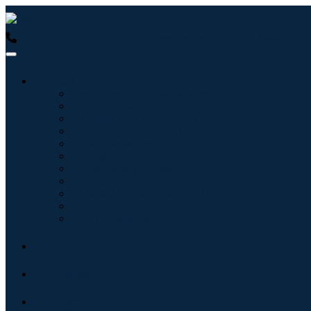
USA : +1 (855) 467-7775 (Numero verde)
UK : +44 8085 02239
Settori
Tecnologie dell'informazione
Assistenza sanitaria
Macchinari e attrezzature
Automotive e trasporti
Cibo e bevande
Energia e potenza
Aerospaziale e difesa
Agricoltura
Prodotti chimici e materiali
Architettura
Beni di consumo
Blog
Chi siamo
Contatti