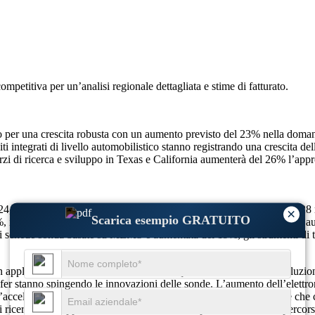
competitiva
per un’analisi regionale dettagliata e stime di fatturato.
onto per una crescita robusta con un aumento previsto del 23% nella doman
ti integrati di livello automobilistico stanno registrando una crescita
i di ricerca e sviluppo in Texas e California aumenterà del 26% l’appr
024, si prevede che toccherà 1,61 miliardi di dollari nel 2025 fino a 3,
×
Scarica esempio GRATUITO
 il packaging 3D è aumentato del 26%, i test a livello di wafer sono a
di schede sonda basate su MEMS è aumentata del 19%, gli strumenti di t
on applicazioni miniaturizzate e ad alta frequenza che richiedono soluzio
fer stanno spingendo le innovazioni delle sonde. L’aumento dell’elettron
ccelerazione della complessità dei chip, i progetti di sonde ibride che
di ricerca e sviluppo del Nord America stanno plasmando i futuri percorsi