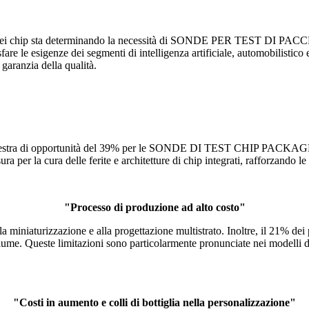
dei chip sta determinando la necessità di SONDE PER TEST DI PACCHET
sfare le esigenze dei segmenti di intelligenza artificiale, automobilisti
 garanzia della qualità.
inestra di opportunità del 39% per le SONDE DI TEST CHIP PACKAGE adat
ura per la cura delle ferite e architetture di chip integrati, rafforzando l
"Processo di produzione ad alto costo"
la miniaturizzazione e alla progettazione multistrato. Inoltre, il 21% de
lume. Queste limitazioni sono particolarmente pronunciate nei modelli di
"Costi in aumento e colli di bottiglia nella personalizzazione"