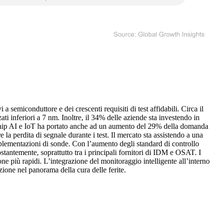
 semiconduttore e dei crescenti requisiti di test affidabili. Circa il
ti inferiori a 7 nm. Inoltre, il 34% delle aziende sta investendo in
i chip AI e IoT ha portato anche ad un aumento del 29% della domanda
re la perdita di segnale durante i test. Il mercato sta assistendo a una
mplementazioni di sonde. Con l’aumento degli standard di controllo
stantemente, soprattutto tra i principali fornitori di IDM e OSAT. I
ne più rapidi. L’integrazione del monitoraggio intelligente all’interno
ione nel panorama della cura delle ferite.