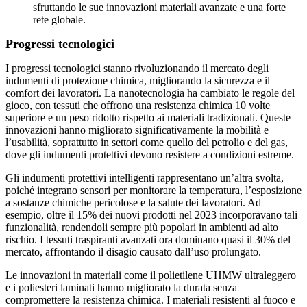
sfruttando le sue innovazioni materiali avanzate e una forte
rete globale.
Progressi tecnologici
I progressi tecnologici stanno rivoluzionando il mercato degli
indumenti di protezione chimica, migliorando la sicurezza e il
comfort dei lavoratori. La nanotecnologia ha cambiato le regole del
gioco, con tessuti che offrono una resistenza chimica 10 volte
superiore e un peso ridotto rispetto ai materiali tradizionali. Queste
innovazioni hanno migliorato significativamente la mobilità e
l’usabilità, soprattutto in settori come quello del petrolio e del gas,
dove gli indumenti protettivi devono resistere a condizioni estreme.
Gli indumenti protettivi intelligenti rappresentano un’altra svolta,
poiché integrano sensori per monitorare la temperatura, l’esposizione
a sostanze chimiche pericolose e la salute dei lavoratori. Ad
esempio, oltre il 15% dei nuovi prodotti nel 2023 incorporavano tali
funzionalità, rendendoli sempre più popolari in ambienti ad alto
rischio. I tessuti traspiranti avanzati ora dominano quasi il 30% del
mercato, affrontando il disagio causato dall’uso prolungato.
Le innovazioni in materiali come il polietilene UHMW ultraleggero
e i poliesteri laminati hanno migliorato la durata senza
compromettere la resistenza chimica. I materiali resistenti al fuoco e