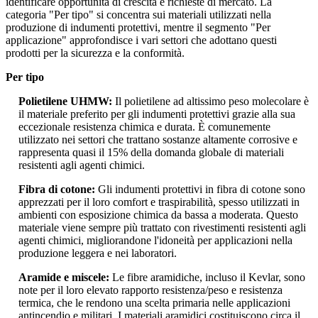
identificare opportunità di crescita e richieste di mercato. La
categoria "Per tipo" si concentra sui materiali utilizzati nella
produzione di indumenti protettivi, mentre il segmento "Per
applicazione" approfondisce i vari settori che adottano questi
prodotti per la sicurezza e la conformità.
Per tipo
Polietilene UHMW:
Il polietilene ad altissimo peso molecolare è
il materiale preferito per gli indumenti protettivi grazie alla sua
eccezionale resistenza chimica e durata. È comunemente
utilizzato nei settori che trattano sostanze altamente corrosive e
rappresenta quasi il 15% della domanda globale di materiali
resistenti agli agenti chimici.
Fibra di cotone:
Gli indumenti protettivi in ​​fibra di cotone sono
apprezzati per il loro comfort e traspirabilità, spesso utilizzati in
ambienti con esposizione chimica da bassa a moderata. Questo
materiale viene sempre più trattato con rivestimenti resistenti agli
agenti chimici, migliorandone l'idoneità per applicazioni nella
produzione leggera e nei laboratori.
Aramide e miscele:
Le fibre aramidiche, incluso il Kevlar, sono
note per il loro elevato rapporto resistenza/peso e resistenza
termica, che le rendono una scelta primaria nelle applicazioni
antincendio e militari. I materiali aramidici costituiscono circa il