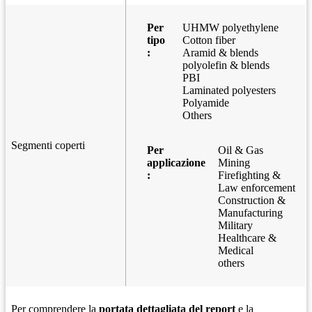
Per
UHMW polyethylene
tipo
Cotton fiber
:
Aramid & blends
polyolefin & blends
PBI
Laminated polyesters
Polyamide
Others
Segmenti coperti
Per
Oil & Gas
applicazione
Mining
:
Firefighting &
Law enforcement
Construction &
Manufacturing
Military
Healthcare &
Medical
others
Per comprendere la
portata dettagliata del report
e la