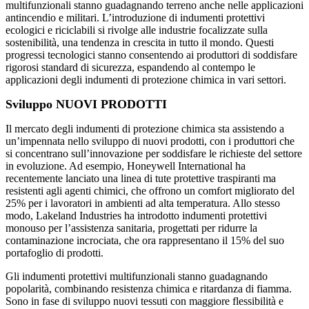
multifunzionali stanno guadagnando terreno anche nelle applicazioni
antincendio e militari. L’introduzione di indumenti protettivi
ecologici e riciclabili si rivolge alle industrie focalizzate sulla
sostenibilità, una tendenza in crescita in tutto il mondo. Questi
progressi tecnologici stanno consentendo ai produttori di soddisfare
rigorosi standard di sicurezza, espandendo al contempo le
applicazioni degli indumenti di protezione chimica in vari settori.
Sviluppo NUOVI PRODOTTI
Il mercato degli indumenti di protezione chimica sta assistendo a
un’impennata nello sviluppo di nuovi prodotti, con i produttori che
si concentrano sull’innovazione per soddisfare le richieste del settore
in evoluzione. Ad esempio, Honeywell International ha
recentemente lanciato una linea di tute protettive traspiranti ma
resistenti agli agenti chimici, che offrono un comfort migliorato del
25% per i lavoratori in ambienti ad alta temperatura. Allo stesso
modo, Lakeland Industries ha introdotto indumenti protettivi
monouso per l’assistenza sanitaria, progettati per ridurre la
contaminazione incrociata, che ora rappresentano il 15% del suo
portafoglio di prodotti.
Gli indumenti protettivi multifunzionali stanno guadagnando
popolarità, combinando resistenza chimica e ritardanza di fiamma.
Sono in fase di sviluppo nuovi tessuti con maggiore flessibilità e