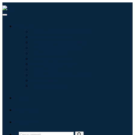
Settori
Tecnologie dell'informazione
Assistenza sanitaria
Macchinari e attrezzature
Automotive e trasporti
Cibo e bevande
Energia e potenza
Aerospaziale e difesa
Agricoltura
Prodotti chimici e materiali
Architettura
Beni di consumo
Blog
Chi siamo
Contatti