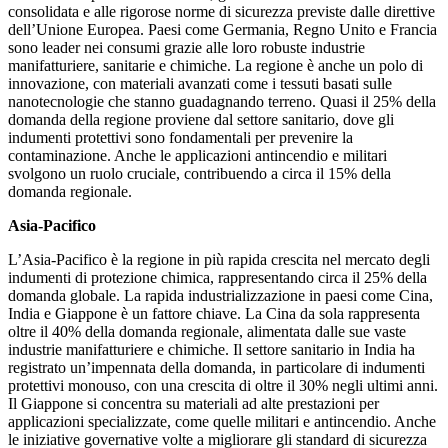
consolidata e alle rigorose norme di sicurezza previste dalle direttive
dell’Unione Europea. Paesi come Germania, Regno Unito e Francia
sono leader nei consumi grazie alle loro robuste industrie
manifatturiere, sanitarie e chimiche. La regione è anche un polo di
innovazione, con materiali avanzati come i tessuti basati sulle
nanotecnologie che stanno guadagnando terreno. Quasi il 25% della
domanda della regione proviene dal settore sanitario, dove gli
indumenti protettivi sono fondamentali per prevenire la
contaminazione. Anche le applicazioni antincendio e militari
svolgono un ruolo cruciale, contribuendo a circa il 15% della
domanda regionale.
Asia-Pacifico
L’Asia-Pacifico è la regione in più rapida crescita nel mercato degli
indumenti di protezione chimica, rappresentando circa il 25% della
domanda globale. La rapida industrializzazione in paesi come Cina,
India e Giappone è un fattore chiave. La Cina da sola rappresenta
oltre il 40% della domanda regionale, alimentata dalle sue vaste
industrie manifatturiere e chimiche. Il settore sanitario in India ha
registrato un’impennata della domanda, in particolare di indumenti
protettivi monouso, con una crescita di oltre il 30% negli ultimi anni.
Il Giappone si concentra su materiali ad alte prestazioni per
applicazioni specializzate, come quelle militari e antincendio. Anche
le iniziative governative volte a migliorare gli standard di sicurezza