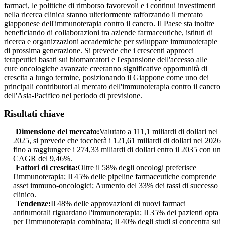
farmaci, le politiche di rimborso favorevoli e i continui investimenti
nella ricerca clinica stanno ulteriormente rafforzando il mercato
giapponese dell'immunoterapia contro il cancro. Il Paese sta inoltre
beneficiando di collaborazioni tra aziende farmaceutiche, istituti di
ricerca e organizzazioni accademiche per sviluppare immunoterapie
di prossima generazione. Si prevede che i crescenti approcci
terapeutici basati sui biomarcatori e l'espansione dell'accesso alle
cure oncologiche avanzate creeranno significative opportunità di
crescita a lungo termine, posizionando il Giappone come uno dei
principali contributori al mercato dell'immunoterapia contro il cancro
dell'Asia-Pacifico nel periodo di previsione.
Risultati chiave
Dimensione del mercato:
Valutato a 111,1 miliardi di dollari nel
2025, si prevede che toccherà i 121,61 miliardi di dollari nel 2026
fino a raggiungere i 274,33 miliardi di dollari entro il 2035 con un
CAGR del 9,46%.
Fattori di crescita:
Oltre il 58% degli oncologi preferisce
l'immunoterapia; Il 45% delle pipeline farmaceutiche comprende
asset immuno-oncologici; Aumento del 33% dei tassi di successo
clinico.
Tendenze:
Il 48% delle approvazioni di nuovi farmaci
antitumorali riguardano l'immunoterapia; Il 35% dei pazienti opta
per l'immunoterapia combinata; Il 40% degli studi si concentra sui