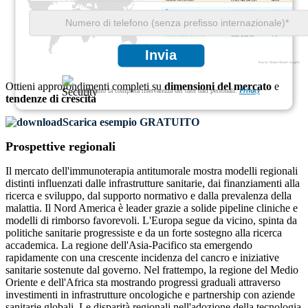
USD 34.05 Bn
28%
USD 24.32 Bn
20%
USD 8.51 Bn
7%
Invia
Ottieni approfondimenti completi su
dimensioni del mercato
e
Garantiamo la completa riservatezza dei tuoi dati personali.
Privacy
tendenze di crescita
Scarica esempio GRATUITO
Prospettive regionali
Il mercato dell'immunoterapia antitumorale mostra modelli regionali
distinti influenzati dalle infrastrutture sanitarie, dai finanziamenti alla
ricerca e sviluppo, dal supporto normativo e dalla prevalenza della
malattia. Il Nord America è leader grazie a solide pipeline cliniche e
modelli di rimborso favorevoli. L'Europa segue da vicino, spinta da
politiche sanitarie progressiste e da un forte sostegno alla ricerca
accademica. La regione dell'Asia-Pacifico sta emergendo
rapidamente con una crescente incidenza del cancro e iniziative
sanitarie sostenute dal governo. Nel frattempo, la regione del Medio
Oriente e dell'Africa sta mostrando progressi graduali attraverso
investimenti in infrastrutture oncologiche e partnership con aziende
sanitarie globali. Le disparità regionali nell'adozione della tecnologia