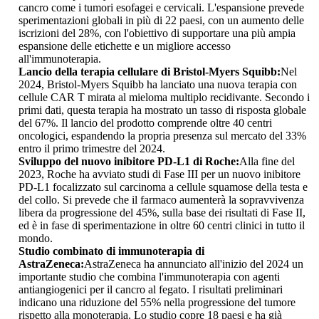
cancro come i tumori esofagei e cervicali. L'espansione prevede
sperimentazioni globali in più di 22 paesi, con un aumento delle
iscrizioni del 28%, con l'obiettivo di supportare una più ampia
espansione delle etichette e un migliore accesso
all'immunoterapia.
Lancio della terapia cellulare di Bristol-Myers Squibb:
Nel
2024, Bristol-Myers Squibb ha lanciato una nuova terapia con
cellule CAR T mirata al mieloma multiplo recidivante. Secondo i
primi dati, questa terapia ha mostrato un tasso di risposta globale
del 67%. Il lancio del prodotto comprende oltre 40 centri
oncologici, espandendo la propria presenza sul mercato del 33%
entro il primo trimestre del 2024.
Sviluppo del nuovo inibitore PD-L1 di Roche:
Alla fine del
2023, Roche ha avviato studi di Fase III per un nuovo inibitore
PD-L1 focalizzato sul carcinoma a cellule squamose della testa e
del collo. Si prevede che il farmaco aumenterà la sopravvivenza
libera da progressione del 45%, sulla base dei risultati di Fase II,
ed è in fase di sperimentazione in oltre 60 centri clinici in tutto il
mondo.
Studio combinato di immunoterapia di
AstraZeneca:
AstraZeneca ha annunciato all'inizio del 2024 un
importante studio che combina l'immunoterapia con agenti
antiangiogenici per il cancro al fegato. I risultati preliminari
indicano una riduzione del 55% nella progressione del tumore
rispetto alla monoterapia. Lo studio copre 18 paesi e ha già