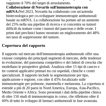
raggiunto il 70% del target di arruolamento.
Collaborazione di Novartis sull'immunoterapia con
mRNA:
Nel 2023, Novartis ha collaborato con un'azienda
biotecnologica per co-sviluppare immunoterapie antitumorali
basate su mRNA. La collaborazione ha portato ad un aumento
del 25% nella sua pipeline di ricerca e si concentra su tumori
difficili da trattare come i tumori del pancreas e delle ovaie. I
primi dati preclinici hanno mostrato un miglioramento del 48%
nei tassi di soppressione del tumore.
Copertura del rapporto
Il rapporto sul mercato dell'immunoterapia antitumorale offre una
visione completa dei principali segmenti di mercato, delle tendenze
in evoluzione, del panorama competitivo e dei fattori di crescita che
modellano le prospettive globali. Analizza oltre 15 tipi di cancro e
tre contesti applicativi primari tra cui ospedali, cliniche e centri
specializzati. Il rapporto include la segmentazione per tipo,
applicazione e regione, con oltre il 45% focalizzato sulle
immunoterapie per polmone, mammella e melanoma. La copertura si
estende a più di 20 paesi in Nord America, Europa, Asia-Pacifico,
Medio Oriente e Africa. Sono presentati i dati della pipeline clinica
di oltre 150 studi di immunoterapia in corso, che riflettono oltre il
60% di tutto lo sviluppo di farmaci antitumorali in fase avanzata.