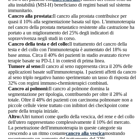
alta instabilità (MSI-H) beneficiano di regimi basati sul sistema
immunitario.
Cancro alla prostata:
Il cancro alla prostata contribuisce per
quasi il 10% alla segmentazione basata sul tipo. L'immunoterapia
nel cancro della prostata metastatico resistente alla castrazione ha
portato a un miglioramento del 25% degli indicatori di
sopravvivenza negli studi in corso.
Cancro della testa e del collo:
Il trattamento del cancro della
testa e del collo con l'immunoterapia è aumentato del 18% su
base annua. Circa il 40% dei pazienti in stadio avanzato riceve
terapie basate su PD-L1 in contesti di prima linea.
Tumore al seno:
Il cancro al seno rappresenta circa il 20% delle
applicazioni basate sull'immunoterapia. I pazienti affetti da cancro
al seno triplo negativo hanno sperimentato un tasso di risposta del
32% con regimi immuno-chemioterapici combinati.
Cancro ai polmoni:
Il cancro al polmone domina la
segmentazione per tipologia, contribuendo per oltre il 28% al
totale. Oltre il 48% dei pazienti con carcinoma polmonare non a
piccole cellule viene trattato con inibitori dei checkpoint come
parte della terapia iniziale.
Altro:
Altri tumori come quello della vescica, del rene e del collo
dell'utero rappresentano complessivamente il 10% del mercato.
La penetrazione dell'immunoterapia in queste categorie sta
crescendo a un ritmo costante
cancro alla vescica
mostrando
recentemente un aumento del trattamento del 22%.