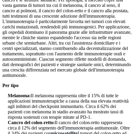
vasta gamma di tumori tra cui il melanoma, il cancro al seno, il
cancro ai polmoni, il cancro del colon-retto e il cancro alla prostata,
tutti testimoni di una crescente adozione dell'immunoterapia.
L'immunoterapia è particolarmente favorita nei tumori con elevati
carichi mutazionali, rendendoli più immunogenici. Per applicazione,
gli ospedali dominano il panorama grazie alle infrastrutture avanzate,
mentre le cliniche stanno espandendo l'accesso sia nelle regioni
urbane che semiurbane. Altri, tra cui l'assistenza domiciliare e i
centri specializzati, stanno contribuendo alla decentralizzazione del
trattamento, soprattutto con l'aumento delle immunoterapie orali e
autosomministrate. Ciascun segmento riflette modelli di domanda,
dati demografici dei pazienti e strategie sanitarie unici, determinando
una crescita differenziata nel mercato globale dell'immunoterapia
antitumorale.
Per tipo
Melanoma:
Il melanoma rappresenta oltre il 15% di tutte le
applicazioni immunoterapiche a causa della sua elevata reattività
agli inibitori del checkpoint immunitario. Circa il 62% dei
pazienti con melanoma in stadio avanzato ha mostrato tassi di
risposta sostenuti con terapie mirate al PD-1.
Cancro del colon-retto:
Il cancro del colon-retto rappresenta
circa il 12% del segmento dell'immunoterapia antitumorale. Oltre
il 34% dei pazienti con
microsatellite
I tumori del colon-retto ad