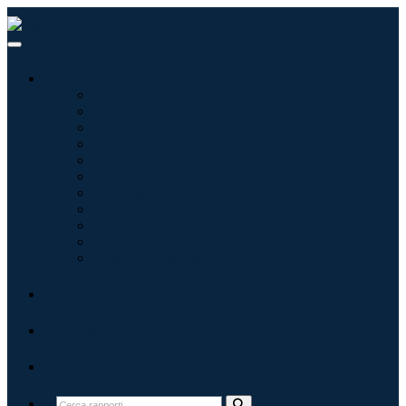
Settori
Tecnologie dell'informazione
Assistenza sanitaria
Macchinari e attrezzature
Automotive e trasporti
Cibo e bevande
Energia e potenza
Aerospaziale e difesa
Agricoltura
Prodotti chimici e materiali
Architettura
Beni di consumo
Blog
Chi siamo
Contatti