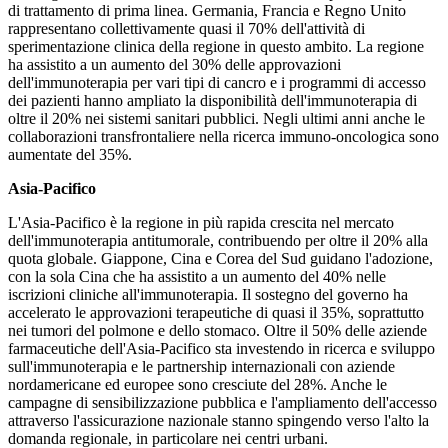
di trattamento di prima linea. Germania, Francia e Regno Unito
rappresentano collettivamente quasi il 70% dell'attività di
sperimentazione clinica della regione in questo ambito. La regione
ha assistito a un aumento del 30% delle approvazioni
dell'immunoterapia per vari tipi di cancro e i programmi di accesso
dei pazienti hanno ampliato la disponibilità dell'immunoterapia di
oltre il 20% nei sistemi sanitari pubblici. Negli ultimi anni anche le
collaborazioni transfrontaliere nella ricerca immuno-oncologica sono
aumentate del 35%.
Asia-Pacifico
L'Asia-Pacifico è la regione in più rapida crescita nel mercato
dell'immunoterapia antitumorale, contribuendo per oltre il 20% alla
quota globale. Giappone, Cina e Corea del Sud guidano l'adozione,
con la sola Cina che ha assistito a un aumento del 40% nelle
iscrizioni cliniche all'immunoterapia. Il sostegno del governo ha
accelerato le approvazioni terapeutiche di quasi il 35%, soprattutto
nei tumori del polmone e dello stomaco. Oltre il 50% delle aziende
farmaceutiche dell'Asia-Pacifico sta investendo in ricerca e sviluppo
sull'immunoterapia e le partnership internazionali con aziende
nordamericane ed europee sono cresciute del 28%. Anche le
campagne di sensibilizzazione pubblica e l'ampliamento dell'accesso
attraverso l'assicurazione nazionale stanno spingendo verso l'alto la
domanda regionale, in particolare nei centri urbani.