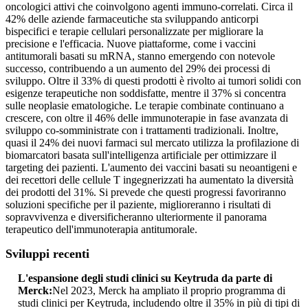
oncologici attivi che coinvolgono agenti immuno-correlati. Circa il
42% delle aziende farmaceutiche sta sviluppando anticorpi
bispecifici e terapie cellulari personalizzate per migliorare la
precisione e l'efficacia. Nuove piattaforme, come i vaccini
antitumorali basati su mRNA, stanno emergendo con notevole
successo, contribuendo a un aumento del 29% dei processi di
sviluppo. Oltre il 33% di questi prodotti è rivolto ai tumori solidi con
esigenze terapeutiche non soddisfatte, mentre il 37% si concentra
sulle neoplasie ematologiche. Le terapie combinate continuano a
crescere, con oltre il 46% delle immunoterapie in fase avanzata di
sviluppo co-somministrate con i trattamenti tradizionali. Inoltre,
quasi il 24% dei nuovi farmaci sul mercato utilizza la profilazione di
biomarcatori basata sull'intelligenza artificiale per ottimizzare il
targeting dei pazienti. L'aumento dei vaccini basati su neoantigeni e
dei recettori delle cellule T ingegnerizzati ha aumentato la diversità
dei prodotti del 31%. Si prevede che questi progressi favoriranno
soluzioni specifiche per il paziente, miglioreranno i risultati di
sopravvivenza e diversificheranno ulteriormente il panorama
terapeutico dell'immunoterapia antitumorale.
Sviluppi recenti
L'espansione degli studi clinici su Keytruda da parte di
Merck:
Nel 2023, Merck ha ampliato il proprio programma di
studi clinici per Keytruda, includendo oltre il 35% in più di tipi di