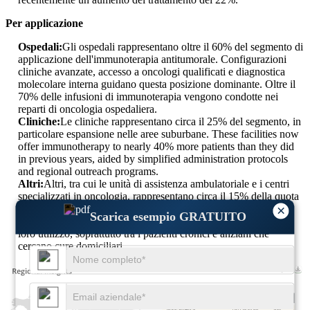
Per applicazione
Ospedali:
Gli ospedali rappresentano oltre il 60% del segmento di
applicazione dell'immunoterapia antitumorale. Configurazioni
cliniche avanzate, accesso a oncologi qualificati e diagnostica
molecolare interna guidano questa posizione dominante. Oltre il
70% delle infusioni di immunoterapia vengono condotte nei
reparti di oncologia ospedaliera.
Cliniche:
Le cliniche rappresentano circa il 25% del segmento, in
particolare espansione nelle aree suburbane. These facilities now
offer immunotherapy to nearly 40% more patients than they did
in previous years, aided by simplified administration protocols
and regional outreach programs.
Altri:
Altri, tra cui le unità di assistenza ambulatoriale e i centri
specializzati in oncologia, rappresentano circa il 15% della quota
di richieste. Le immunoterapie autosomministrate e il
×
Scarica esempio GRATUITO
monitoraggio remoto hanno portato a un aumento del 20% nel
loro utilizzo, soprattutto tra i pazienti cronici e anziani che
cercano cure domiciliari.
USD 48.64 Bn
40%