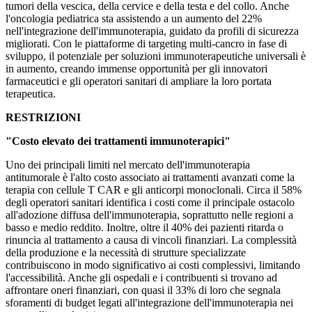
tumori della vescica, della cervice e della testa e del collo. Anche
l'oncologia pediatrica sta assistendo a un aumento del 22%
nell'integrazione dell'immunoterapia, guidato da profili di sicurezza
migliorati. Con le piattaforme di targeting multi-cancro in fase di
sviluppo, il potenziale per soluzioni immunoterapeutiche universali è
in aumento, creando immense opportunità per gli innovatori
farmaceutici e gli operatori sanitari di ampliare la loro portata
terapeutica.
RESTRIZIONI
"Costo elevato dei trattamenti immunoterapici"
Uno dei principali limiti nel mercato dell'immunoterapia
antitumorale è l'alto costo associato ai trattamenti avanzati come la
terapia con cellule T CAR e gli anticorpi monoclonali. Circa il 58%
degli operatori sanitari identifica i costi come il principale ostacolo
all'adozione diffusa dell'immunoterapia, soprattutto nelle regioni a
basso e medio reddito. Inoltre, oltre il 40% dei pazienti ritarda o
rinuncia al trattamento a causa di vincoli finanziari. La complessità
della produzione e la necessità di strutture specializzate
contribuiscono in modo significativo ai costi complessivi, limitando
l'accessibilità. Anche gli ospedali e i contribuenti si trovano ad
affrontare oneri finanziari, con quasi il 33% di loro che segnala
sforamenti di budget legati all'integrazione dell'immunoterapia nei