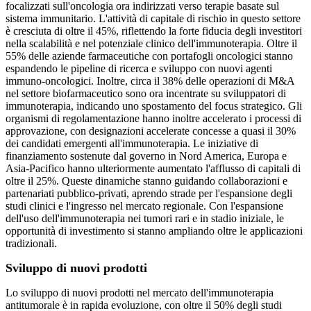
focalizzati sull'oncologia ora indirizzati verso terapie basate sul
sistema immunitario. L'attività di capitale di rischio in questo settore
è cresciuta di oltre il 45%, riflettendo la forte fiducia degli investitori
nella scalabilità e nel potenziale clinico dell'immunoterapia. Oltre il
55% delle aziende farmaceutiche con portafogli oncologici stanno
espandendo le pipeline di ricerca e sviluppo con nuovi agenti
immuno-oncologici. Inoltre, circa il 38% delle operazioni di M&A
nel settore biofarmaceutico sono ora incentrate su sviluppatori di
immunoterapia, indicando uno spostamento del focus strategico. Gli
organismi di regolamentazione hanno inoltre accelerato i processi di
approvazione, con designazioni accelerate concesse a quasi il 30%
dei candidati emergenti all'immunoterapia. Le iniziative di
finanziamento sostenute dal governo in Nord America, Europa e
Asia-Pacifico hanno ulteriormente aumentato l'afflusso di capitali di
oltre il 25%. Queste dinamiche stanno guidando collaborazioni e
partenariati pubblico-privati, aprendo strade per l'espansione degli
studi clinici e l'ingresso nel mercato regionale. Con l'espansione
dell'uso dell'immunoterapia nei tumori rari e in stadio iniziale, le
opportunità di investimento si stanno ampliando oltre le applicazioni
tradizionali.
Sviluppo di nuovi prodotti
Lo sviluppo di nuovi prodotti nel mercato dell'immunoterapia
antitumorale è in rapida evoluzione, con oltre il 50% degli studi