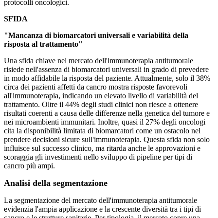
protocolli oncologici.
SFIDA
"Mancanza di biomarcatori universali e variabilità della
risposta al trattamento"
Una sfida chiave nel mercato dell'immunoterapia antitumorale
risiede nell'assenza di biomarcatori universali in grado di prevedere
in modo affidabile la risposta del paziente. Attualmente, solo il 38%
circa dei pazienti affetti da cancro mostra risposte favorevoli
all'immunoterapia, indicando un elevato livello di variabilità del
trattamento. Oltre il 44% degli studi clinici non riesce a ottenere
risultati coerenti a causa delle differenze nella genetica del tumore e
nei microambienti immunitari. Inoltre, quasi il 27% degli oncologi
cita la disponibilità limitata di biomarcatori come un ostacolo nel
prendere decisioni sicure sull'immunoterapia. Questa sfida non solo
influisce sul successo clinico, ma ritarda anche le approvazioni e
scoraggia gli investimenti nello sviluppo di pipeline per tipi di
cancro più ampi.
Analisi della segmentazione
La segmentazione del mercato dell'immunoterapia antitumorale
evidenzia l'ampia applicazione e la crescente diversità tra i tipi di
cancro e le strutture sanitarie. Per tipologia, il mercato copre una