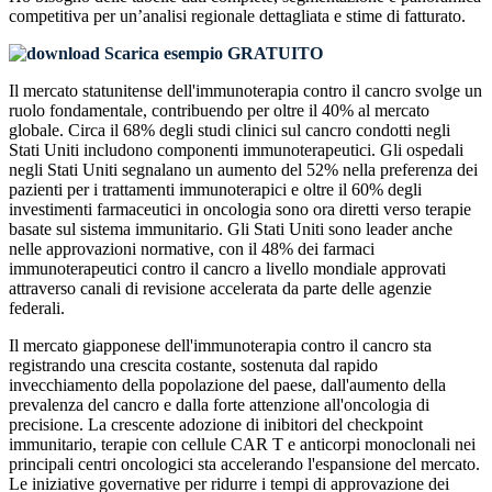
competitiva
per un’analisi regionale dettagliata e stime di fatturato.
Scarica esempio GRATUITO
Il mercato statunitense dell'immunoterapia contro il cancro svolge un
ruolo fondamentale, contribuendo per oltre il 40% al mercato
globale. Circa il 68% degli studi clinici sul cancro condotti negli
Stati Uniti includono componenti immunoterapeutici. Gli ospedali
negli Stati Uniti segnalano un aumento del 52% nella preferenza dei
pazienti per i trattamenti immunoterapici e oltre il 60% degli
investimenti farmaceutici in oncologia sono ora diretti verso terapie
basate sul sistema immunitario. Gli Stati Uniti sono leader anche
nelle approvazioni normative, con il 48% dei farmaci
immunoterapeutici contro il cancro a livello mondiale approvati
attraverso canali di revisione accelerata da parte delle agenzie
federali.
Il mercato giapponese dell'immunoterapia contro il cancro sta
registrando una crescita costante, sostenuta dal rapido
invecchiamento della popolazione del paese, dall'aumento della
prevalenza del cancro e dalla forte attenzione all'oncologia di
precisione. La crescente adozione di inibitori del checkpoint
immunitario, terapie con cellule CAR T e anticorpi monoclonali nei
principali centri oncologici sta accelerando l'espansione del mercato.
Le iniziative governative per ridurre i tempi di approvazione dei