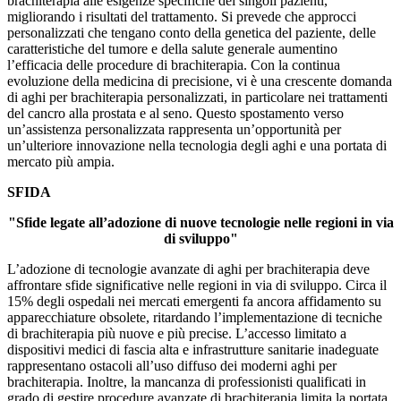
brachiterapia alle esigenze specifiche dei singoli pazienti,
migliorando i risultati del trattamento. Si prevede che approcci
personalizzati che tengano conto della genetica del paziente, delle
caratteristiche del tumore e della salute generale aumentino
l’efficacia delle procedure di brachiterapia. Con la continua
evoluzione della medicina di precisione, vi è una crescente domanda
di aghi per brachiterapia personalizzati, in particolare nei trattamenti
del cancro alla prostata e al seno. Questo spostamento verso
un’assistenza personalizzata rappresenta un’opportunità per
un’ulteriore innovazione nella tecnologia degli aghi e una portata di
mercato più ampia.
SFIDA
"Sfide legate all’adozione di nuove tecnologie nelle regioni in via
di sviluppo"
L’adozione di tecnologie avanzate di aghi per brachiterapia deve
affrontare sfide significative nelle regioni in via di sviluppo. Circa il
15% degli ospedali nei mercati emergenti fa ancora affidamento su
apparecchiature obsolete, ritardando l’implementazione di tecniche
di brachiterapia più nuove e più precise. L’accesso limitato a
dispositivi medici di fascia alta e infrastrutture sanitarie inadeguate
rappresentano ostacoli all’uso diffuso dei moderni aghi per
brachiterapia. Inoltre, la mancanza di professionisti qualificati in
grado di gestire procedure avanzate di brachiterapia limita la portata