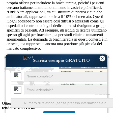
propria offerta per includere la brachiterapia, poiché i pazienti
cercano trattamenti antitumorali meno invasivi e più efficaci.
Altri
: Altre applicazioni, tra cui strutture di ricerca e cliniche
ambulatoriali, rappresentano circa il 10% del mercato. Questi
luoghi potrebbero non essere così diffusi o attrezzati come gli
ospedali o i centri oncologici dedicati, ma si rivolgono a gruppi
specifici di pazienti. Ad esempio, gli istituti di ricerca utilizzano
spesso gli aghi per brachiterapia per studi clinici e trattamenti
sperimentali. La domanda di brachiterapia in questi contesti è in
crescita, ma rappresenta ancora una porzione più piccola del
mercato complessivo.
×
Scarica esempio GRATUITO
USD 0.07 Bn
40%
USD 0.05 Bn
28%
USD 0.04 Bn
22%
USD 0.02 Bn
10%
Ottieni approfondimenti completi su
dimensioni del mercato
e
tendenze di crescita