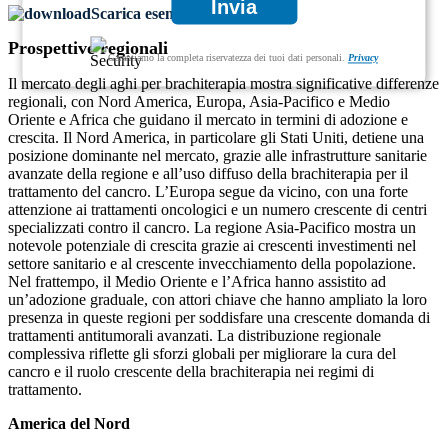
Invia
Scarica esempio GRATUITO
Prospettive regionali
Garantiamo la completa riservatezza dei tuoi dati personali.
Privacy
Il mercato degli aghi per brachiterapia mostra significative differenze
regionali, con Nord America, Europa, Asia-Pacifico e Medio
Oriente e Africa che guidano il mercato in termini di adozione e
crescita. Il Nord America, in particolare gli Stati Uniti, detiene una
posizione dominante nel mercato, grazie alle infrastrutture sanitarie
avanzate della regione e all’uso diffuso della brachiterapia per il
trattamento del cancro. L’Europa segue da vicino, con una forte
attenzione ai trattamenti oncologici e un numero crescente di centri
specializzati contro il cancro. La regione Asia-Pacifico mostra un
notevole potenziale di crescita grazie ai crescenti investimenti nel
settore sanitario e al crescente invecchiamento della popolazione.
Nel frattempo, il Medio Oriente e l’Africa hanno assistito ad
un’adozione graduale, con attori chiave che hanno ampliato la loro
presenza in queste regioni per soddisfare una crescente domanda di
trattamenti antitumorali avanzati. La distribuzione regionale
complessiva riflette gli sforzi globali per migliorare la cura del
cancro e il ruolo crescente della brachiterapia nei regimi di
trattamento.
America del Nord