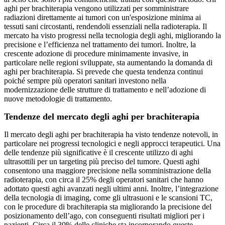
aghi per brachiterapia vengono utilizzati per somministrare
radiazioni direttamente ai tumori con un'esposizione minima ai
tessuti sani circostanti, rendendoli essenziali nella radioterapia. Il
mercato ha visto progressi nella tecnologia degli aghi, migliorando la
precisione e l’efficienza nel trattamento dei tumori. Inoltre, la
crescente adozione di procedure minimamente invasive, in
particolare nelle regioni sviluppate, sta aumentando la domanda di
aghi per brachiterapia. Si prevede che questa tendenza continui
poiché sempre più operatori sanitari investono nella
modernizzazione delle strutture di trattamento e nell’adozione di
nuove metodologie di trattamento.
Tendenze del mercato degli aghi per brachiterapia
Il mercato degli aghi per brachiterapia ha visto tendenze notevoli, in
particolare nei progressi tecnologici e negli approcci terapeutici. Una
delle tendenze più significative è il crescente utilizzo di aghi
ultrasottili per un targeting più preciso del tumore. Questi aghi
consentono una maggiore precisione nella somministrazione della
radioterapia, con circa il 25% degli operatori sanitari che hanno
adottato questi aghi avanzati negli ultimi anni. Inoltre, l’integrazione
della tecnologia di imaging, come gli ultrasuoni e le scansioni TC,
con le procedure di brachiterapia sta migliorando la precisione del
posizionamento dell’ago, con conseguenti risultati migliori per i
pazienti. Circa il 30% delle cliniche sta incorporando queste