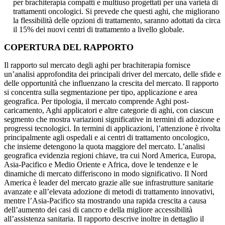
per brachiterapia compatti e multiuso progettati per una varietà di
trattamenti oncologici. Si prevede che questi aghi, che migliorano
la flessibilità delle opzioni di trattamento, saranno adottati da circa
il 15% dei nuovi centri di trattamento a livello globale.
COPERTURA DEL RAPPORTO
Il rapporto sul mercato degli aghi per brachiterapia fornisce
un’analisi approfondita dei principali driver del mercato, delle sfide e
delle opportunità che influenzano la crescita del mercato. Il rapporto
si concentra sulla segmentazione per tipo, applicazione e area
geografica. Per tipologia, il mercato comprende Aghi post-
caricamento, Aghi applicatori e altre categorie di aghi, con ciascun
segmento che mostra variazioni significative in termini di adozione e
progressi tecnologici. In termini di applicazioni, l’attenzione è rivolta
principalmente agli ospedali e ai centri di trattamento oncologico,
che insieme detengono la quota maggiore del mercato. L’analisi
geografica evidenzia regioni chiave, tra cui Nord America, Europa,
Asia-Pacifico e Medio Oriente e Africa, dove le tendenze e le
dinamiche di mercato differiscono in modo significativo. Il Nord
America è leader del mercato grazie alle sue infrastrutture sanitarie
avanzate e all’elevata adozione di metodi di trattamento innovativi,
mentre l’Asia-Pacifico sta mostrando una rapida crescita a causa
dell’aumento dei casi di cancro e della migliore accessibilità
all’assistenza sanitaria. Il rapporto descrive inoltre in dettaglio il