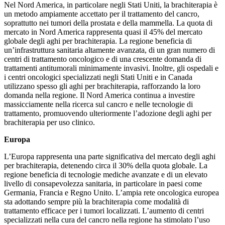
Nel Nord America, in particolare negli Stati Uniti, la brachiterapia è
un metodo ampiamente accettato per il trattamento del cancro,
soprattutto nei tumori della prostata e della mammella. La quota di
mercato in Nord America rappresenta quasi il 45% del mercato
globale degli aghi per brachiterapia. La regione beneficia di
un’infrastruttura sanitaria altamente avanzata, di un gran numero di
centri di trattamento oncologico e di una crescente domanda di
trattamenti antitumorali minimamente invasivi. Inoltre, gli ospedali e
i centri oncologici specializzati negli Stati Uniti e in Canada
utilizzano spesso gli aghi per brachiterapia, rafforzando la loro
domanda nella regione. Il Nord America continua a investire
massicciamente nella ricerca sul cancro e nelle tecnologie di
trattamento, promuovendo ulteriormente l’adozione degli aghi per
brachiterapia per uso clinico.
Europa
L’Europa rappresenta una parte significativa del mercato degli aghi
per brachiterapia, detenendo circa il 30% della quota globale. La
regione beneficia di tecnologie mediche avanzate e di un elevato
livello di consapevolezza sanitaria, in particolare in paesi come
Germania, Francia e Regno Unito. L’ampia rete oncologica europea
sta adottando sempre più la brachiterapia come modalità di
trattamento efficace per i tumori localizzati. L’aumento di centri
specializzati nella cura del cancro nella regione ha stimolato l’uso