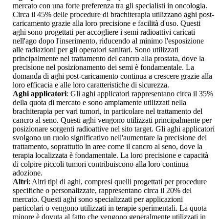
mercato con una forte preferenza tra gli specialisti in oncologia.
Circa il 45% delle procedure di brachiterapia utilizzano aghi post-
caricamento grazie alla loro precisione e facilità d'uso. Questi
aghi sono progettati per accogliere i semi radioattivi caricati
nell'ago dopo l'inserimento, riducendo al minimo l'esposizione
alle radiazioni per gli operatori sanitari. Sono utilizzati
principalmente nel trattamento del cancro alla prostata, dove la
precisione nel posizionamento dei semi è fondamentale. La
domanda di aghi post-caricamento continua a crescere grazie alla
loro efficacia e alle loro caratteristiche di sicurezza.
Aghi applicatori
: Gli aghi applicatori rappresentano circa il 35%
della quota di mercato e sono ampiamente utilizzati nella
brachiterapia per vari tumori, in particolare nel trattamento del
cancro al seno. Questi aghi vengono utilizzati principalmente per
posizionare sorgenti radioattive nel sito target. Gli aghi applicatori
svolgono un ruolo significativo nell'aumentare la precisione del
trattamento, soprattutto in aree come il cancro al seno, dove la
terapia localizzata è fondamentale. La loro precisione e capacità
di colpire piccoli tumori contribuiscono alla loro continua
adozione.
Altri
: Altri tipi di aghi, compresi quelli progettati per procedure
specifiche o personalizzate, rappresentano circa il 20% del
mercato. Questi aghi sono specializzati per applicazioni
particolari o vengono utilizzati in terapie sperimentali. La quota
minore è dovuta al fatto che vengono generalmente utilizzati in