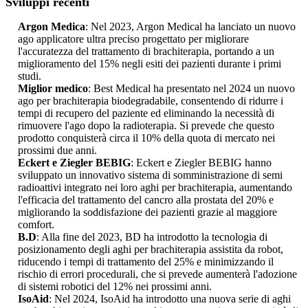
Sviluppi recenti
Argon Medica
: Nel 2023, Argon Medical ha lanciato un nuovo
ago applicatore ultra preciso progettato per migliorare
l'accuratezza del trattamento di brachiterapia, portando a un
miglioramento del 15% negli esiti dei pazienti durante i primi
studi.
Miglior medico
: Best Medical ha presentato nel 2024 un nuovo
ago per brachiterapia biodegradabile, consentendo di ridurre i
tempi di recupero del paziente ed eliminando la necessità di
rimuovere l'ago dopo la radioterapia. Si prevede che questo
prodotto conquisterà circa il 10% della quota di mercato nei
prossimi due anni.
Eckert e Ziegler BEBIG
: Eckert e Ziegler BEBIG hanno
sviluppato un innovativo sistema di somministrazione di semi
radioattivi integrato nei loro aghi per brachiterapia, aumentando
l'efficacia del trattamento del cancro alla prostata del 20% e
migliorando la soddisfazione dei pazienti grazie al maggiore
comfort.
B.D
: Alla fine del 2023, BD ha introdotto la tecnologia di
posizionamento degli aghi per brachiterapia assistita da robot,
riducendo i tempi di trattamento del 25% e minimizzando il
rischio di errori procedurali, che si prevede aumenterà l'adozione
di sistemi robotici del 12% nei prossimi anni.
IsoAid
: Nel 2024, IsoAid ha introdotto una nuova serie di aghi