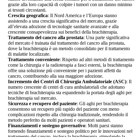
grazie alla loro capacità di colpire i tumori con un danno minimo
ai tessuti circostanti.
Crescita geografica
: Il Nord America e l’Europa stanno
assistendo a una crescita significativa del mercato, grazie
all’elevata adozione di tecnologie sanitarie avanzate e alla
crescente consapevolezza sui benefici della brachiterapia.
Trattamento del cancro alla prostata
: Una parte significativa
del mercato è trainata dal trattamento del cancro alla prostata,
dove la brachiterapia è un metodo consolidato per il trattamento
di malattie localizzate.
Trattamento conveniente
: Rispetto ad altri metodi di trattamento
come la chirurgia e la radioterapia a fasci esterni, la brachiterapia
offre una soluzione più conveniente per i pazienti affetti da
cancro, contribuendo alla sua maggiore adozione.
Incremento dei Centri di Chirurgia Ambulatoriale (ASC)
: Il
numero crescente di centri di cura ambulatoriali che adottano
tecniche di brachiterapia sta espandendo la portata degli aghi per
brachiterapia sul mercato.
Sicurezza e recupero del paziente
: Gli aghi per brachiterapia
consentono un recupero più rapido del paziente con meno
complicazioni rispetto alla chirurgia tradizionale, rendendolo il
metodo preferito da molti pazienti e operatori sanitari.
Finanziamenti e sostegno governativo
: Molti paesi stanno
fornendo finanziamenti e sostegno politico per le innovazioni nel
trattamento del cancro, inclusa la brachiterapia, stimolando la