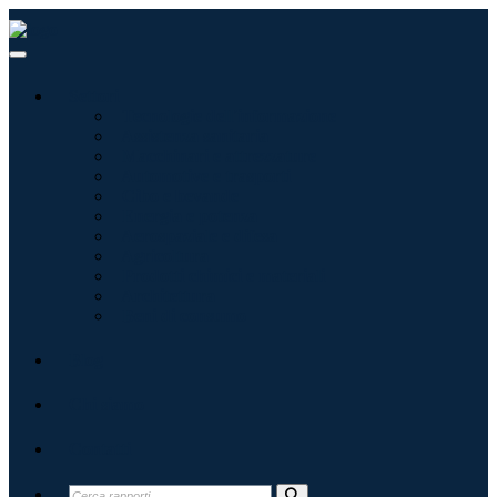
Settori
Tecnologie dell'informazione
Assistenza sanitaria
Macchinari e attrezzature
Automotive e trasporti
Cibo e bevande
Energia e potenza
Aerospaziale e difesa
Agricoltura
Prodotti chimici e materiali
Architettura
Beni di consumo
Blog
Chi siamo
Contatti