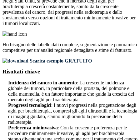
Negli Stati Uniti, si prevede che il mercato degli aghi per
brachiterapia crescerà costantemente, spinto dalla crescente
prevalenza del cancro, dai progressi nella radioterapia e dallo
spostamento verso opzioni di trattamento minimamente invasive per
i tumori localizzati.
Ho bisogno delle
tabelle dati complete, segmentazione e panoramica
competitiva
per un’analisi regionale dettagliata e stime di fatturato.
Scarica esempio GRATUITO
Risultati chiave
Incidenza del cancro in aumento
: La crescente incidenza
globale dei tumori, in particolare della prostata, del polmone e
della mammella, è un fattore importante che guida la crescita del
mercato degli aghi per brachiterapia.
Progressi tecnologici
: I nuovi progressi nella progettazione degli
aghi per brachiterapia, compresi gli aghi ultrasottili e la tecnologia
di imaging guidato, stanno migliorando la precisione della
radioterapia.
Preferenza mininvasiva
: Con la crescente preferenza per le
procedure minimamente invasive, gli aghi per brachiterapia
stanno diventando una scelta comune per il trattamento del cancro