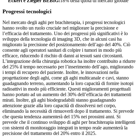
Eckert e Ziegler BEBIG:
18% della quota di mercato globale
Progressi tecnologici
Nel mercato degli aghi per brachiterapia, i progressi tecnologici
hanno svolto un ruolo cruciale nel migliorare la precisione e
l’efficacia del trattamento. Uno dei progressi più significativi è lo
sviluppo della tecnologia di imaging 3D, che in alcuni casi ha
migliorato la precisione del posizionamento dell’ago del 40%. Ciò
consente agli operatori sanitari di colpire i tumori in modo più
efficace, riducendo il rischio di danni ai tessuti sani circostanti.
L’integrazione della chirurgia robotica ha inoltre contribuito a ridurre
del 25% il tempo necessario per l’inserimento dell’ago, migliorando
i tempi di recupero del paziente. Inoltre, le innovazioni nella
progettazione degli aghi, come gli aghi multicanale e cavi, stanno
guadagnando terreno, aumentando la loro capacità di fornire isotopi
radioattivi in ​​modo più efficiente. Questi miglioramenti progettuali
hanno portato ad un aumento del 30% dell’efficacia dei trattamenti
mirati. Inoltre, gli aghi biodegradabili stanno guadagnando
attenzione grazie alla loro capacità di dissolversi nel corpo,
eliminando la necessità di rimuoverli dopo il trattamento. Si prevede
che questa tendenza aumenterà del 15% nei prossimi anni. Si
prevede che il continuo sviluppo di aghi per brachiterapia intelligenti
con sistemi di monitoraggio integrati in tempo reale aumenterà la
precisione del trattamento del 20% entro il 2025.