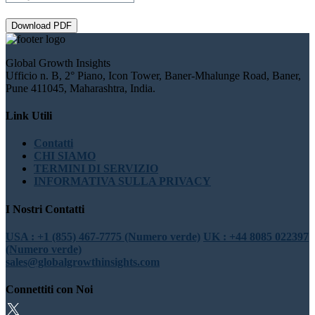
Download PDF
Global Growth Insights
Ufficio n. B, 2° Piano, Icon Tower, Baner-Mhalunge Road, Baner,
Pune 411045, Maharashtra, India.
Link Utili
Contatti
CHI SIAMO
TERMINI DI SERVIZIO
INFORMATIVA SULLA PRIVACY
I Nostri Contatti
USA : +1 (855) 467-7775 (Numero verde)
UK : +44 8085 022397
(Numero verde)
sales@globalgrowthinsights.com
Connettiti con Noi