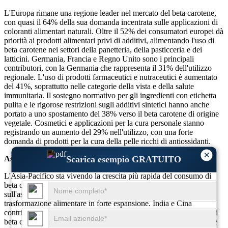
L'Europa rimane una regione leader nel mercato del beta carotene,
con quasi il 64% della sua domanda incentrata sulle applicazioni di
coloranti alimentari naturali. Oltre il 52% dei consumatori europei dà
priorità ai prodotti alimentari privi di additivi, alimentando l'uso di
beta carotene nei settori della panetteria, della pasticceria e dei
latticini. Germania, Francia e Regno Unito sono i principali
contributori, con la Germania che rappresenta il 31% dell'utilizzo
regionale. L'uso di prodotti farmaceutici e nutraceutici è aumentato
del 41%, soprattutto nelle categorie della vista e della salute
immunitaria. Il sostegno normativo per gli ingredienti con etichetta
pulita e le rigorose restrizioni sugli additivi sintetici hanno anche
portato a uno spostamento del 38% verso il beta carotene di origine
vegetale. Cosmetici e applicazioni per la cura personale stanno
registrando un aumento del 29% nell'utilizzo, con una forte
domanda di prodotti per la cura della pelle ricchi di antiossidanti.
×
Asia-Pacifico
Scarica esempio GRATUITO
L'Asia-Pacifico sta vivendo la crescita più rapida del consumo di
beta carotene, sostenuta dalla crescente consapevolezza
sull'assistenza sanitaria preventiva e da un'industria di
trasformazione alimentare in forte espansione. India e Cina
contribuiscono collettivamente a circa il 59% del consumo totale di
beta carotene nella regione. Il mercato degli integratori alimentari è