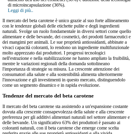
di microincapsulazione (36%).
Leggi di più..
Il mercato del beta carotene è unico grazie al suo forte allineamento
con le tendenze globali delle etichette pulite e degli ingredienti
naturali. Svolge un ruolo fondamentale in diversi settori come quello
alimentare e delle bevande, dei cosmetici, dei prodotti farmaceutici e
dei mangimi per animali. Le sue proprietà antiossidanti, abbinate a
vivaci capacità coloranti, lo rendono un ingrediente multifunzionale
molto apprezzato dai produttori. I progressi tecnologici
nell'estrazione e nella stabilizzazione ne hanno ampliato la fruibilità,
mentre le variazioni regionali della domanda sottolineano
l'importanza di strategie su misura. La crescente attenzione dei
consumatori alla salute e alla sostenibilità alimenta ulteriormente
l'innovazione e gli investimenti in questo mercato, distinguendolo
come un segmento dinamico e in rapida evoluzione.
Tendenze del mercato del beta carotene
Il mercato del beta carotene sta assistendo a un'espansione costante
dovuta alla crescente consapevolezza della salute e alla crescente
preferenza per gli additivi alimentari naturali nel settore alimentare e
delle bevande. Un significativo 63% dei produttori è passato ai
coloranti naturali, con il beta carotene che emerge come scelta
preferita grazie alle sue proprietà antiossidanti e alla vivida