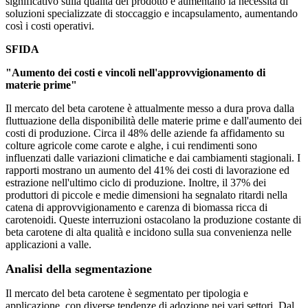
significativo sulla qualità del prodotto e aumentano la necessità di
soluzioni specializzate di stoccaggio e incapsulamento, aumentando
così i costi operativi.
SFIDA
"Aumento dei costi e vincoli nell'approvvigionamento di
materie prime"
Il mercato del beta carotene è attualmente messo a dura prova dalla
fluttuazione della disponibilità delle materie prime e dall'aumento dei
costi di produzione. Circa il 48% delle aziende fa affidamento su
colture agricole come carote e alghe, i cui rendimenti sono
influenzati dalle variazioni climatiche e dai cambiamenti stagionali. I
rapporti mostrano un aumento del 41% dei costi di lavorazione ed
estrazione nell'ultimo ciclo di produzione. Inoltre, il 37% dei
produttori di piccole e medie dimensioni ha segnalato ritardi nella
catena di approvvigionamento e carenza di biomassa ricca di
carotenoidi. Queste interruzioni ostacolano la produzione costante di
beta carotene di alta qualità e incidono sulla sua convenienza nelle
applicazioni a valle.
Analisi della segmentazione
Il mercato del beta carotene è segmentato per tipologia e
applicazione, con diverse tendenze di adozione nei vari settori. Dal