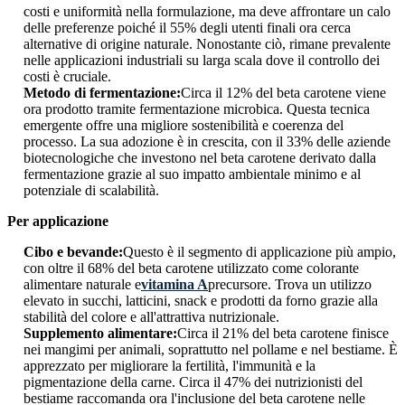
costi e uniformità nella formulazione, ma deve affrontare un calo
delle preferenze poiché il 55% degli utenti finali ora cerca
alternative di origine naturale. Nonostante ciò, rimane prevalente
nelle applicazioni industriali su larga scala dove il controllo dei
costi è cruciale.
Metodo di fermentazione:
Circa il 12% del beta carotene viene
ora prodotto tramite fermentazione microbica. Questa tecnica
emergente offre una migliore sostenibilità e coerenza del
processo. La sua adozione è in crescita, con il 33% delle aziende
biotecnologiche che investono nel beta carotene derivato dalla
fermentazione grazie al suo impatto ambientale minimo e al
potenziale di scalabilità.
Per applicazione
Cibo e bevande:
Questo è il segmento di applicazione più ampio,
con oltre il 68% del beta carotene utilizzato come colorante
alimentare naturale e
vitamina A
precursore. Trova un utilizzo
elevato in succhi, latticini, snack e prodotti da forno grazie alla
stabilità del colore e all'attrattiva nutrizionale.
Supplemento alimentare:
Circa il 21% del beta carotene finisce
nei mangimi per animali, soprattutto nel pollame e nel bestiame. È
apprezzato per migliorare la fertilità, l'immunità e la
pigmentazione della carne. Circa il 47% dei nutrizionisti del
bestiame raccomanda ora l'inclusione del beta carotene nelle