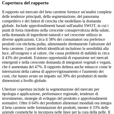
Copertura del rapporto
Il rapporto sul mercato del beta carotene fornisce un'analisi completa
delle tendenze principali, della segmentazione, del panorama
competitivo e dei fattori di crescita che modellano la domanda
globale. Include approfondimenti basati sull'analisi SWOT, in cui i
punti di forza risiedono nella crescente consapevolezza della salute,
nella domanda di ingredienti naturali e nel crescente utilizzo in
diverse applicazioni. Circa il 58% dei consumatori ora preferisce
prodotti con etichetta pulita, alimentando direttamente l'adozione del
beta carotene. I punti deboli identificati includono la sensibilità alla
luce, all'ossigeno e al calore, che causa problemi di stabilità in circa
il 43% dei prodotti. Esistono opportunità di espansione nei mercati
emergenti e nella crescente domanda di integratori vegetali e vegani,
che è aumentata del 47%. Il rapporto delinea anche minacce come le
interruzioni della catena di approvvigionamento e l'aumento dei
costi, che hanno avuto un impatto sul 39% dei produttori di medie
dimensioni a livello globale.
Ulteriore copertura include la segmentazione del mercato per
tipologia e applicazione, performance regionale, tendenze di
investimento, strategie di sviluppo del prodotto e approfondimenti
normativi. Oltre il 64% dei produttori alimentari mondiali ora integra
il beta carotene nelle formulazioni dei prodotti, mentre il 33% delle
aziende cosmetiche lo incorpora nelle linee per la cura della pelle. Il