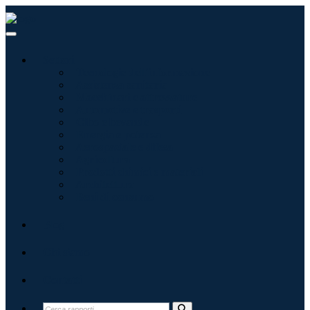
Settori
Tecnologie dell'informazione
Assistenza sanitaria
Macchinari e attrezzature
Automotive e trasporti
Cibo e bevande
Energia e potenza
Aerospaziale e difesa
Agricoltura
Prodotti chimici e materiali
Architettura
Beni di consumo
Blog
Chi siamo
Contatti