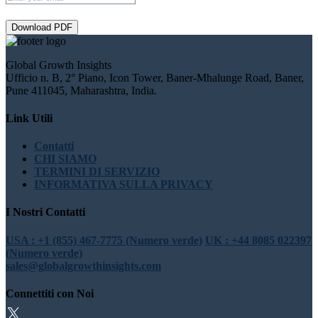
Download PDF
Global Growth Insights
Ufficio n. B, 2° Piano, Icon Tower, Baner-Mhalunge Road, Baner,
Pune 411045, Maharashtra, India.
Link Utili
Contatti
CHI SIAMO
TERMINI DI SERVIZIO
INFORMATIVA SULLA PRIVACY
I Nostri Contatti
USA : +1 (855) 467-7775 (Numero verde)
UK : +44 8085 022397
(Numero verde)
sales@globalgrowthinsights.com
Connettiti con Noi