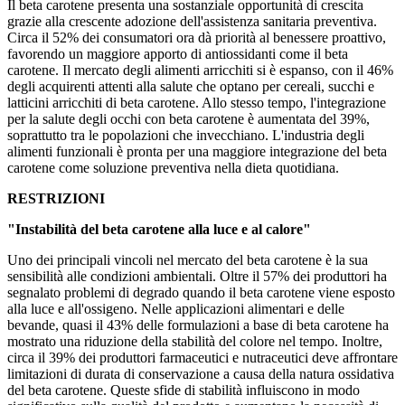
Il beta carotene presenta una sostanziale opportunità di crescita
grazie alla crescente adozione dell'assistenza sanitaria preventiva.
Circa il 52% dei consumatori ora dà priorità al benessere proattivo,
favorendo un maggiore apporto di antiossidanti come il beta
carotene. Il mercato degli alimenti arricchiti si è espanso, con il 46%
degli acquirenti attenti alla salute che optano per cereali, succhi e
latticini arricchiti di beta carotene. Allo stesso tempo, l'integrazione
per la salute degli occhi con beta carotene è aumentata del 39%,
soprattutto tra le popolazioni che invecchiano. L'industria degli
alimenti funzionali è pronta per una maggiore integrazione del beta
carotene come soluzione preventiva nella dieta quotidiana.
RESTRIZIONI
"Instabilità del beta carotene alla luce e al calore"
Uno dei principali vincoli nel mercato del beta carotene è la sua
sensibilità alle condizioni ambientali. Oltre il 57% dei produttori ha
segnalato problemi di degrado quando il beta carotene viene esposto
alla luce e all'ossigeno. Nelle applicazioni alimentari e delle
bevande, quasi il 43% delle formulazioni a base di beta carotene ha
mostrato una riduzione della stabilità del colore nel tempo. Inoltre,
circa il 39% dei produttori farmaceutici e nutraceutici deve affrontare
limitazioni di durata di conservazione a causa della natura ossidativa
del beta carotene. Queste sfide di stabilità influiscono in modo