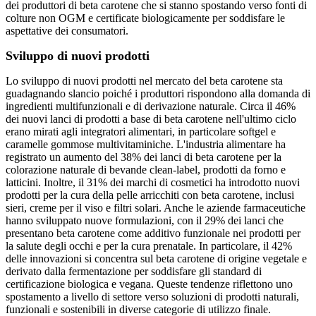
dei produttori di beta carotene che si stanno spostando verso fonti di
colture non OGM e certificate biologicamente per soddisfare le
aspettative dei consumatori.
Sviluppo di nuovi prodotti
Lo sviluppo di nuovi prodotti nel mercato del beta carotene sta
guadagnando slancio poiché i produttori rispondono alla domanda di
ingredienti multifunzionali e di derivazione naturale. Circa il 46%
dei nuovi lanci di prodotti a base di beta carotene nell'ultimo ciclo
erano mirati agli integratori alimentari, in particolare softgel e
caramelle gommose multivitaminiche. L'industria alimentare ha
registrato un aumento del 38% dei lanci di beta carotene per la
colorazione naturale di bevande clean-label, prodotti da forno e
latticini. Inoltre, il 31% dei marchi di cosmetici ha introdotto nuovi
prodotti per la cura della pelle arricchiti con beta carotene, inclusi
sieri, creme per il viso e filtri solari. Anche le aziende farmaceutiche
hanno sviluppato nuove formulazioni, con il 29% dei lanci che
presentano beta carotene come additivo funzionale nei prodotti per
la salute degli occhi e per la cura prenatale. In particolare, il 42%
delle innovazioni si concentra sul beta carotene di origine vegetale e
derivato dalla fermentazione per soddisfare gli standard di
certificazione biologica e vegana. Queste tendenze riflettono uno
spostamento a livello di settore verso soluzioni di prodotti naturali,
funzionali e sostenibili in diverse categorie di utilizzo finale.