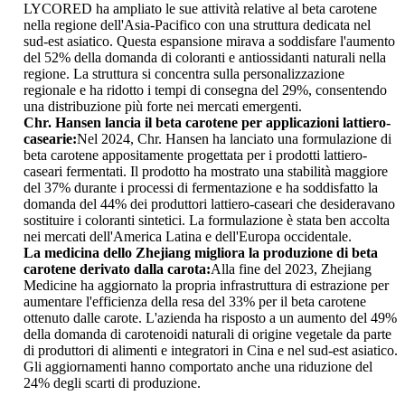
LYCORED ha ampliato le sue attività relative al beta carotene
nella regione dell'Asia-Pacifico con una struttura dedicata nel
sud-est asiatico. Questa espansione mirava a soddisfare l'aumento
del 52% della domanda di coloranti e antiossidanti naturali nella
regione. La struttura si concentra sulla personalizzazione
regionale e ha ridotto i tempi di consegna del 29%, consentendo
una distribuzione più forte nei mercati emergenti.
Chr. Hansen lancia il beta carotene per applicazioni lattiero-
casearie:
Nel 2024, Chr. Hansen ha lanciato una formulazione di
beta carotene appositamente progettata per i prodotti lattiero-
caseari fermentati. Il prodotto ha mostrato una stabilità maggiore
del 37% durante i processi di fermentazione e ha soddisfatto la
domanda del 44% dei produttori lattiero-caseari che desideravano
sostituire i coloranti sintetici. La formulazione è stata ben accolta
nei mercati dell'America Latina e dell'Europa occidentale.
La medicina dello Zhejiang migliora la produzione di beta
carotene derivato dalla carota:
Alla fine del 2023, Zhejiang
Medicine ha aggiornato la propria infrastruttura di estrazione per
aumentare l'efficienza della resa del 33% per il beta carotene
ottenuto dalle carote. L'azienda ha risposto a un aumento del 49%
della domanda di carotenoidi naturali di origine vegetale da parte
di produttori di alimenti e integratori in Cina e nel sud-est asiatico.
Gli aggiornamenti hanno comportato anche una riduzione del
24% degli scarti di produzione.