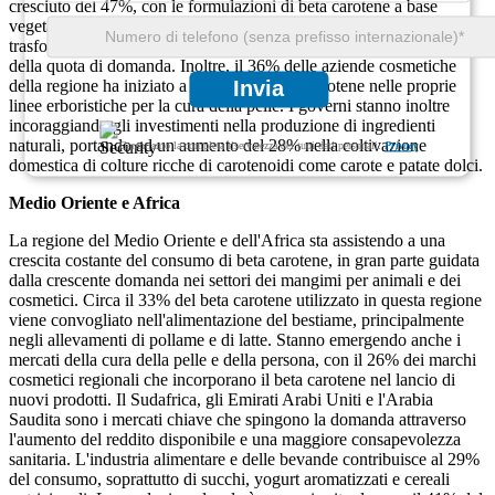
cresciuto del 47%, con le formulazioni di beta carotene a base
vegetale che guadagnano popolarità. La domanda di alimenti
trasformati, snack e bevande a base di latte rappresenta circa il 42%
della quota di domanda. Inoltre, il 36% delle aziende cosmetiche
della regione ha iniziato a includere il beta carotene nelle proprie
Invia
linee erboristiche per la cura della pelle. I governi stanno inoltre
incoraggiando gli investimenti nella produzione di ingredienti
naturali, portando ad un aumento del 28% nella coltivazione
Garantiamo la completa riservatezza dei tuoi dati personali.
Privacy
domestica di colture ricche di carotenoidi come carote e patate dolci.
Medio Oriente e Africa
La regione del Medio Oriente e dell'Africa sta assistendo a una
crescita costante del consumo di beta carotene, in gran parte guidata
dalla crescente domanda nei settori dei mangimi per animali e dei
cosmetici. Circa il 33% del beta carotene utilizzato in questa regione
viene convogliato nell'alimentazione del bestiame, principalmente
negli allevamenti di pollame e di latte. Stanno emergendo anche i
mercati della cura della pelle e della persona, con il 26% dei marchi
cosmetici regionali che incorporano il beta carotene nel lancio di
nuovi prodotti. Il Sudafrica, gli Emirati Arabi Uniti e l'Arabia
Saudita sono i mercati chiave che spingono la domanda attraverso
l'aumento del reddito disponibile e una maggiore consapevolezza
sanitaria. L'industria alimentare e delle bevande contribuisce al 29%
del consumo, soprattutto di succhi, yogurt aromatizzati e cereali