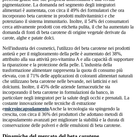
pigmentazione. La domanda nel segmento degli integratori
alimentari è aumentata, con circa il 49% dei formulatori che ora
incorporano beta carotene in prodotti multivitaminici e che
potenziano il sistema immunitario. Inoltre, il 54% dei consumatori
cerca attivamente prodotti con etichetta pulita, il che ha aumentato la
domanda di fonti di beta carotene di origine vegetale derivate da
carote, alghe e patate dolci.
Nell'industria dei cosmetici, l'utilizzo del beta carotene nei prodotti
antietà e per il miglioramento della pelle è aumentato del 38%,
attribuito alla sua attività pro-vitamina A e alla capacità di supportare
la riparazione e la protezione della pelle. L'industria della
trasformazione alimentare rappresenta la quota di consumo più
elevata, con il 71% delle applicazioni di coloranti alimentari naturali
che utilizzano beta carotene nelle bevande, nei latticini e nei
dolciumi. Inoltre, il 45% delle aziende farmaceutiche sta
incorporando il beta carotene in formulazioni da banco, in
particolare negli integratori per la salute degli occhi e prenatali. La
costante innovazione nelle tecniche di estrazione
e
microincapsulamento
Anche la tecnologia sta spingendo la
crescita, con circa il 36% dei produttori che adottano metodi di
incapsulamento avanzati per migliorare la stabilità e la durata di
conservazione delle polveri e delle emulsioni di beta carotene.
Dinamiche del mercato del beta carotene