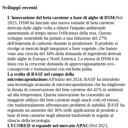
Sviluppi recenti
L'innovazione del beta carotene a base di alghe di DSM:
Nel
2023, DSM ha lanciato una nuova variante di beta carotene
derivata dalle alghe volta a ridurre l'impatto ambientale
aumentando al tempo stesso l'efficienza della resa. Questo
sviluppo sostenibile ha portato a una riduzione del 27%
dell'impronta di carbonio durante la produzione. Il prodotto si
rivolge ai mercati degli integratori a base vegetale, che hanno
visto una crescita del 34% della domanda di ingredienti derivati ​​
dalle alghe in Europa e Nord America. La mossa di DSM è in
linea con la crescente domanda di approvvigionamento eco-
consapevole e formulazioni con etichetta pulita.
La svolta di BASF nel campo della
microincapsulazione:
All'inizio del 2024, BASF ha introdotto
una tecnologia avanzata di microincapsulazione che ha migliorato
la durata di conservazione del beta carotene del 41% in ambienti
ad alta temperatura. Questa innovazione ha consentito un
maggiore utilizzo del beta carotene negli snack cotti ed estrusi,
che tradizionalmente affrontavano problemi di stabilità. BASF ha
registrato un aumento del 36% nelle applicazioni di prodotti a
base di beta carotene negli alimenti trasformati in seguito al
rilascio della tecnologia.
LYCORED si espande nel mercato APAC:
Nel 2023,