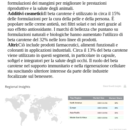
formulazioni dei mangimi per migliorare le prestazioni
riproduttive e la salute degli animali.
Additivi cosmetici:
Il beta carotene è utilizzato in circa il 15%
delle formulazioni per la cura della pelle e della persona. È
popolare nelle creme antietà, nei filtri solari e nei sieri grazie al
suo effetto antiossidante. I marchi di bellezza che puntano su
formulazioni naturali e biologiche hanno aumentato l'utilizzo di
beta carotene del 32% nelle loro linee di prodotti.
Altri:
Ciò include prodotti farmaceutici, alimenti funzionali e
coloranti in applicazioni industriali. Circa il 13% del beta carotene
viene utilizzato in questi segmenti, in particolare in capsule,
softgel e integratori per la salute degli occhi. Il ruolo del beta
carotene nel supporto immunitario e nella rigenerazione cellulare
sta suscitando ulteriore interesse da parte delle industrie
focalizzate sul benessere.
USD 0.11 Bn
32%
USD 0.09 Bn
26%
USD 0.10 Bn
31%
USD 0.03 Bn
11%