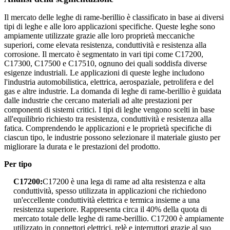
Il mercato delle leghe di rame-berillio è classificato in base ai diversi
tipi di leghe e alle loro applicazioni specifiche. Queste leghe sono
ampiamente utilizzate grazie alle loro proprietà meccaniche
superiori, come elevata resistenza, conduttività e resistenza alla
corrosione. Il mercato è segmentato in vari tipi come C17200,
C17300, C17500 e C17510, ognuno dei quali soddisfa diverse
esigenze industriali. Le applicazioni di queste leghe includono
l'industria automobilistica, elettrica, aerospaziale, petrolifera e del
gas e altre industrie. La domanda di leghe di rame-berillio è guidata
dalle industrie che cercano materiali ad alte prestazioni per
componenti di sistemi critici. I tipi di leghe vengono scelti in base
all'equilibrio richiesto tra resistenza, conduttività e resistenza alla
fatica. Comprendendo le applicazioni e le proprietà specifiche di
ciascun tipo, le industrie possono selezionare il materiale giusto per
migliorare la durata e le prestazioni del prodotto.
Per tipo
C17200:
C17200 è una lega di rame ad alta resistenza e alta
conduttività, spesso utilizzata in applicazioni che richiedono
un'eccellente conduttività elettrica e termica insieme a una
resistenza superiore. Rappresenta circa il 40% della quota di
mercato totale delle leghe di rame-berillio. C17200 è ampiamente
utilizzato in connettori elettrici, relè e interruttori grazie al suo