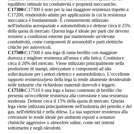
equilibrio ottimale tra conduttività e proprietà meccaniche.
C17300:
C17300 è noto per la sua maggiore resistenza rispetto a
C17200, rendendolo adatto per applicazioni in cui la resistenza
meccanica è fondamentale. È comunemente utilizzato
nell'industria aerospaziale e automobilistica e detiene circa il 25%
della quota di mercato. Questa lega è ideale per parti che devono
resistere a condizioni estreme pur mantenendo un'elevata
conduttività, come componenti di aeromobili e parti elettriche
critiche per autoveicoli.
C17500:
C17500 è una lega di rame-berillio con maggiore
durezza e migliore resistenza all'usura e alla fatica. Costituisce
circa il 20% del mercato. Viene utilizzato principalmente nella
produzione di stampi, attrezzature e componenti ad alta
sollecitazione per i settori elettrico e automobilistico. L’eccellente
rapporto resistenza/peso della lega la rende altamente desiderabile
nelle industrie che richiedono materiali durevoli e leggeri.
C17510:
C17510 è una lega a basso contenuto di berillio che
presenta un'eccellente resistenza alla corrosione e una resistenza
moderata. Detiene circa il 15% della quota di mercato. Questa
lega viene utilizzata principalmente nell'industria del petrolio e del
gas, nell'elettricità e nella difesa. La sua superiore resistenza alla
corrosione lo rende ideale per ambienti esposti a sostanze
chimiche aggressive o atmosfere saline, come nei sistemi
sottomarini e negli oleodotti.