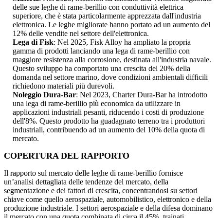
delle sue leghe di rame-berillio con conduttività elettrica
superiore, che è stata particolarmente apprezzata dall'industria
elettronica. Le leghe migliorate hanno portato ad un aumento del
12% delle vendite nel settore dell'elettronica.
Lega di Fisk
: Nel 2025, Fisk Alloy ha ampliato la propria
gamma di prodotti lanciando una lega di rame-berillio con
maggiore resistenza alla corrosione, destinata all'industria navale.
Questo sviluppo ha comportato una crescita del 20% della
domanda nel settore marino, dove condizioni ambientali difficili
richiedono materiali più durevoli.
Noleggio Dura-Bar
: Nel 2023, Charter Dura-Bar ha introdotto
una lega di rame-berillio più economica da utilizzare in
applicazioni industriali pesanti, riducendo i costi di produzione
dell'8%. Questo prodotto ha guadagnato terreno tra i produttori
industriali, contribuendo ad un aumento del 10% della quota di
mercato.
COPERTURA DEL RAPPORTO
Il rapporto sul mercato delle leghe di rame-berillio fornisce
un’analisi dettagliata delle tendenze del mercato, della
segmentazione e dei fattori di crescita, concentrandosi su settori
chiave come quello aerospaziale, automobilistico, elettronico e della
produzione industriale. I settori aerospaziale e della difesa dominano
il mercato con una quota combinata di circa il 45%, trainati