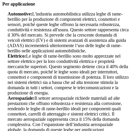
Per applicazione
Automotive:
L'industria automobilistica utilizza leghe di rame-
berillio per la produzione di componenti elettrici, connettori e
sensori, poiché queste leghe offrono la necessaria robustezza,
conduttività e resistenza all'usura. Questo settore rappresenta circa
il 30% del mercato. Si prevede che la crescente domanda di
veicoli elettrici (EV) e di sistemi avanzati di assistenza alla guida
(ADAS) incrementerà ulteriormente l’uso delle leghe di rame-
berillio nelle applicazioni automobilistiche.
Elettrico:
Le leghe di rame-berillio sono molto apprezzate nel
settore elettrico per la loro conduttività elettrica e proprietà
meccaniche superiori. Questo segmento detiene circa il 40% della
quota di mercato, poiché le leghe sono ideali per interruttori,
connettori e componenti di trasmissione di potenza. Il loro utilizzo
nei sistemi elettrici sia a bassa che ad alta tensione stimola la
domanda in tutti i settori, comprese le telecomunicazioni e la
produzione di energia.
Aerospaziale:
Il settore aerospaziale richiede materiali ad alte
prestazioni che offrano robustezza e resistenza alla corrosione,
rendendo le leghe di rame-berillio ideali per componenti quali
connettori, carrelli di atterraggio e sistemi elettrici critici. Il
mercato aerospaziale rappresenta circa il 15% della domanda
complessiva. Con l’espansione dell’industria aerospaziale
globale, la domanda di queste leghe per applicazioni