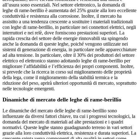
all’usura sono essenziali. Nel settore elettronico, la domanda di
leghe di rame-berillio è aumentata del 25% grazie alla loro eccellente
conduttività e resistenza alla corrosione. Inoltre, il mercato ha
assistito a una tendenza crescente a sostituire i materiali tradizionali
con leghe di rame-berillio, in particolare nei connettori elettrici, negli
interruttori e nei relè, dove forniscono prestazioni superiori. La
rapida crescita del settore delle energie rinnovabili sta spingendo
anche la domanda di queste leghe, poiché vengono utilizzate nei
sistemi di generazione di energia, in particolare nelle apparecchiature
ad alta tensione. In particolare, oltre il 30% dei produttori del settore
elettrico ed elettronico stanno adottando leghe di rame-berillio per
migliorare l’affidabilità e l’efficienza dei propri componenti. Inoltre,
si prevede che la ricerca in corso sul miglioramento delle proprietà
della lega, come il miglioramento della stabilità termica e la
riduzione del peso, aprirà ulteriori opportunità di mercato, soprattutto
nelle tecnologie emergenti.
Dinamiche di mercato delle leghe di rame-berillio
Le dinamiche del mercato delle leghe di rame-berillio sono
influenzate da diversi fattori chiave, tra cui i progressi tecnologici, la
domanda del mercato di materiali ad alte prestazioni e i quadri
normativi. Queste leghe stanno guadagnando terreno in vari settori
grazie alla loro conduttività elettrica, resistenza e durata superiori. La
crescente spinta verso componenti di alta qualità in settori come