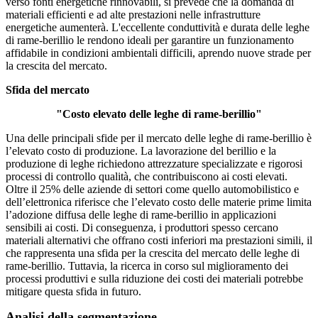
verso fonti energetiche rinnovabili, si prevede che la domanda di
materiali efficienti e ad alte prestazioni nelle infrastrutture
energetiche aumenterà. L'eccellente conduttività e durata delle leghe
di rame-berillio le rendono ideali per garantire un funzionamento
affidabile in condizioni ambientali difficili, aprendo nuove strade per
la crescita del mercato.
Sfida del mercato
"Costo elevato delle leghe di rame-berillio"
Una delle principali sfide per il mercato delle leghe di rame-berillio è
l’elevato costo di produzione. La lavorazione del berillio e la
produzione di leghe richiedono attrezzature specializzate e rigorosi
processi di controllo qualità, che contribuiscono ai costi elevati.
Oltre il 25% delle aziende di settori come quello automobilistico e
dell’elettronica riferisce che l’elevato costo delle materie prime limita
l’adozione diffusa delle leghe di rame-berillio in applicazioni
sensibili ai costi. Di conseguenza, i produttori spesso cercano
materiali alternativi che offrano costi inferiori ma prestazioni simili, il
che rappresenta una sfida per la crescita del mercato delle leghe di
rame-berillio. Tuttavia, la ricerca in corso sul miglioramento dei
processi produttivi e sulla riduzione dei costi dei materiali potrebbe
mitigare questa sfida in futuro.
Analisi della segmentazione