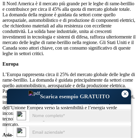
Il Nord America è il mercato più grande per le leghe di rame-berillio
e contribuisce per circa il 45% alla quota di mercato globale totale.
La domanda della regione è guidata da settori come quello
aerospaziale, automobilistico e di produzione di componenti elettrici,
che richiedono materiali ad alta resistenza con eccellente
conduttività. La solida base industriale, unita ai crescenti
investimenti in tecnologia e sistemi di difesa, rafforza ulteriormente il
mercato delle leghe di rame-berillio nella regione. Gli Stati Uniti e il
Canada sono attori chiave, con un consumo significativo di queste
leghe in settori critici.
Europa
L’Europa rappresenta circa il 25% del mercato globale delle leghe di
rame-berillio. La domanda è guidata principalmente da settori come
quello automobilistico, aerospaziale e della produzione elettrica.
Paesi come Germania, Francia e Regno Unito contribuiscono in
×
Scarica esempio GRATUITO
modo determinante a questo mercato, con applicazioni in connettori,
interruttori e componenti per veicoli elettrici (EV). La spinta
dell’Unione Europea verso la sostenibilità e l’energia verde
incoraggia anche l’adozione di materiali ad alte prestazioni nelle
tecnologie delle energie rinnovabili, contribuendo alla crescita del
mercato.
Asia-Pacifico