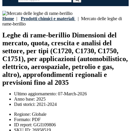
Home
|
Prodotti chimici e materiali
|
Mercato delle leghe di
rame-berillio
Leghe di rame-berillio Dimensioni del
mercato, quota, crescita e analisi del
settore, per tipi (C1720, C1730, C1750,
C1751), per applicazioni (automobilistico,
elettrico, aerospaziale, petrolio e gas,
altro), approfondimenti regionali e
previsioni fino al 2035
Ultimo aggiornamento:
07-March-2026
Anno base:
2025
Dati storici:
2021-2024
Regione:
Globale
Formato:
PDF
ID report:
GGI109806
SKU ID:
26958519