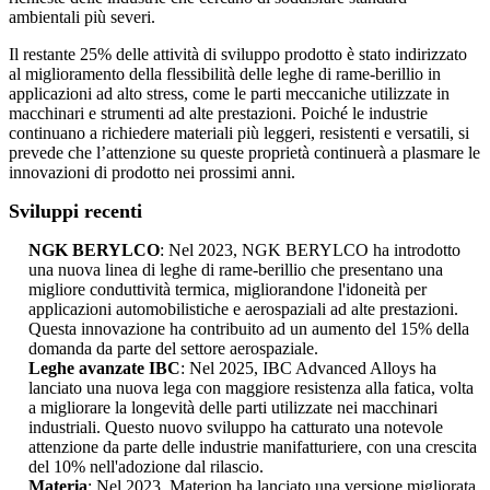
ambientali più severi.
Il restante 25% delle attività di sviluppo prodotto è stato indirizzato
al miglioramento della flessibilità delle leghe di rame-berillio in
applicazioni ad alto stress, come le parti meccaniche utilizzate in
macchinari e strumenti ad alte prestazioni. Poiché le industrie
continuano a richiedere materiali più leggeri, resistenti e versatili, si
prevede che l’attenzione su queste proprietà continuerà a plasmare le
innovazioni di prodotto nei prossimi anni.
Sviluppi recenti
NGK BERYLCO
: Nel 2023, NGK BERYLCO ha introdotto
una nuova linea di leghe di rame-berillio che presentano una
migliore conduttività termica, migliorandone l'idoneità per
applicazioni automobilistiche e aerospaziali ad alte prestazioni.
Questa innovazione ha contribuito ad un aumento del 15% della
domanda da parte del settore aerospaziale.
Leghe avanzate IBC
: Nel 2025, IBC Advanced Alloys ha
lanciato una nuova lega con maggiore resistenza alla fatica, volta
a migliorare la longevità delle parti utilizzate nei macchinari
industriali. Questo nuovo sviluppo ha catturato una notevole
attenzione da parte delle industrie manifatturiere, con una crescita
del 10% nell'adozione dal rilascio.
Materia
: Nel 2023, Materion ha lanciato una versione migliorata