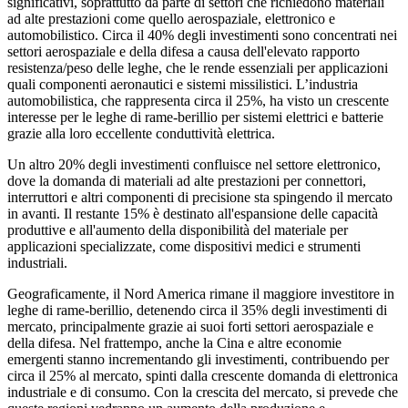
significativi, soprattutto da parte di settori che richiedono materiali
ad alte prestazioni come quello aerospaziale, elettronico e
automobilistico. Circa il 40% degli investimenti sono concentrati nei
settori aerospaziale e della difesa a causa dell'elevato rapporto
resistenza/peso delle leghe, che le rende essenziali per applicazioni
quali componenti aeronautici e sistemi missilistici. L’industria
automobilistica, che rappresenta circa il 25%, ha visto un crescente
interesse per le leghe di rame-berillio per sistemi elettrici e batterie
grazie alla loro eccellente conduttività elettrica.
Un altro 20% degli investimenti confluisce nel settore elettronico,
dove la domanda di materiali ad alte prestazioni per connettori,
interruttori e altri componenti di precisione sta spingendo il mercato
in avanti. Il restante 15% è destinato all'espansione delle capacità
produttive e all'aumento della disponibilità del materiale per
applicazioni specializzate, come dispositivi medici e strumenti
industriali.
Geograficamente, il Nord America rimane il maggiore investitore in
leghe di rame-berillio, detenendo circa il 35% degli investimenti di
mercato, principalmente grazie ai suoi forti settori aerospaziale e
della difesa. Nel frattempo, anche la Cina e altre economie
emergenti stanno incrementando gli investimenti, contribuendo per
circa il 25% al ​​mercato, spinti dalla crescente domanda di elettronica
industriale e di consumo. Con la crescita del mercato, si prevede che