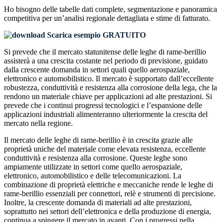
Ho bisogno delle
tabelle dati complete, segmentazione e panoramica
competitiva
per un’analisi regionale dettagliata e stime di fatturato.
Scarica esempio GRATUITO
Si prevede che il mercato statunitense delle leghe di rame-berillio
assisterà a una crescita costante nel periodo di previsione, guidato
dalla crescente domanda in settori quali quello aerospaziale,
elettronico e automobilistico. Il mercato è supportato dall’eccellente
robustezza, conduttività e resistenza alla corrosione della lega, che la
rendono un materiale chiave per applicazioni ad alte prestazioni. Si
prevede che i continui progressi tecnologici e l’espansione delle
applicazioni industriali alimenteranno ulteriormente la crescita del
mercato nella regione.
Il mercato delle leghe di rame-berillio è in crescita grazie alle
proprietà uniche del materiale come elevata resistenza, eccellente
conduttività e resistenza alla corrosione. Queste leghe sono
ampiamente utilizzate in settori come quello aerospaziale,
elettronico, automobilistico e delle telecomunicazioni. La
combinazione di proprietà elettriche e meccaniche rende le leghe di
rame-berillio essenziali per connettori, relè e strumenti di precisione.
Inoltre, la crescente domanda di materiali ad alte prestazioni,
soprattutto nei settori dell’elettronica e della produzione di energia,
continua a spingere il mercato in avanti. Con i progressi nella