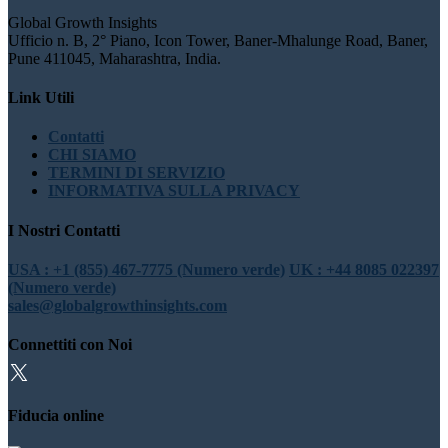
Global Growth Insights
Ufficio n. B, 2° Piano, Icon Tower, Baner-Mhalunge Road, Baner,
Pune 411045, Maharashtra, India.
Link Utili
Contatti
CHI SIAMO
TERMINI DI SERVIZIO
INFORMATIVA SULLA PRIVACY
I Nostri Contatti
USA : +1 (855) 467-7775 (Numero verde)
UK : +44 8085 022397
(Numero verde)
sales@globalgrowthinsights.com
Connettiti con Noi
Fiducia online