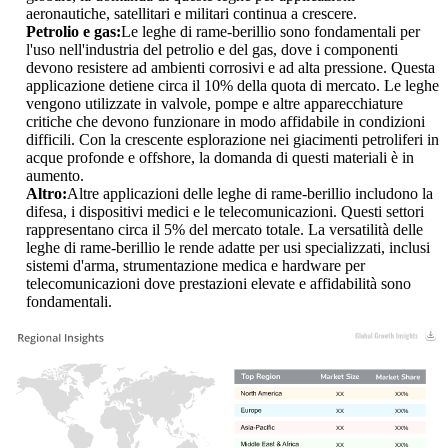
aeronautiche, satellitari e militari continua a crescere.
Petrolio e gas:
Le leghe di rame-berillio sono fondamentali per
l'uso nell'industria del petrolio e del gas, dove i componenti
devono resistere ad ambienti corrosivi e ad alta pressione. Questa
applicazione detiene circa il 10% della quota di mercato. Le leghe
vengono utilizzate in valvole, pompe e altre apparecchiature
critiche che devono funzionare in modo affidabile in condizioni
difficili. Con la crescente esplorazione nei giacimenti petroliferi in
acque profonde e offshore, la domanda di questi materiali è in
aumento.
Altro:
Altre applicazioni delle leghe di rame-berillio includono la
difesa, i dispositivi medici e le telecomunicazioni. Questi settori
rappresentano circa il 5% del mercato totale. La versatilità delle
leghe di rame-berillio le rende adatte per usi specializzati, inclusi
sistemi d'arma, strumentazione medica e hardware per
telecomunicazioni dove prestazioni elevate e affidabilità sono
fondamentali.
XX
XX%
XX
XX%
XX
XX%
XX
XX%