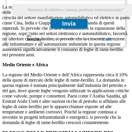
La regione Asia-Pacifico detiene circa il 20% del mercato globale
delle leghe di rame-berillio. La rapida industrializzazione, unita alla
crescita del settore manifatturiero automobilistico ed elettrico in paesi
come Cina, India e Giappone, alimenta la domanda di questi
Invia
materiali. Si prevede che la base manifatturiera in espansione della
regione, soprattutto nei settori elettronico e automobilistico, favorirà
un’ulteriore crescita. Inoltre, si prevede che la crescente attenzione
Garantiamo la completa riservatezza dei tuoi dati personali.
Privacy
alle infrastrutture e all’automazione industriale in questa regione
aumenterà significativamente il consumo di leghe di rame-berillio
nei prossimi anni.
Medio Oriente e Africa
La regione del Medio Oriente e dell’Africa rappresenta circa il 10%
della quota di mercato delle leghe di rame-berillio. La domanda in
questa regione è trainata principalmente dall’industria del petrolio e
del gas, dove queste leghe vengono utilizzate in applicazioni critiche
come valvole, pompe e connettori. Paesi come l’Arabia Saudita, gli
Emirati Arabi Uniti e altre nazioni ricche di petrolio si affidano alle
leghe di rame-berillio per le apparecchiature esposte ad alte
temperature e ambienti corrosivi. Poiché la regione continua a
investire in progetti infrastrutturali e energetici, si prevede che la
domanda di leghe di rame-berillio crescerà costantemente.