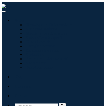
Settori
Tecnologie dell'informazione
Assistenza sanitaria
Macchinari e attrezzature
Automotive e trasporti
Cibo e bevande
Energia e potenza
Aerospaziale e difesa
Agricoltura
Prodotti chimici e materiali
Architettura
Beni di consumo
Blog
Chi siamo
Contatti