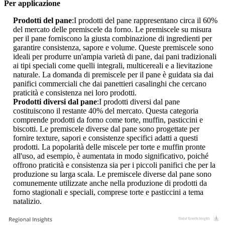
Per applicazione
Prodotti del pane
:I prodotti del pane rappresentano circa il 60%
del mercato delle premiscele da forno. Le premiscele su misura
per il pane forniscono la giusta combinazione di ingredienti per
garantire consistenza, sapore e volume. Queste premiscele sono
ideali per produrre un'ampia varietà di pane, dai pani tradizionali
ai tipi speciali come quelli integrali, multicereali e a lievitazione
naturale. La domanda di premiscele per il pane è guidata sia dai
panifici commerciali che dai panettieri casalinghi che cercano
praticità e consistenza nei loro prodotti.
Prodotti diversi dal pane
:I prodotti diversi dal pane
costituiscono il restante 40% del mercato. Questa categoria
comprende prodotti da forno come torte, muffin, pasticcini e
biscotti. Le premiscele diverse dal pane sono progettate per
fornire texture, sapori e consistenze specifici adatti a questi
prodotti. La popolarità delle miscele per torte e muffin pronte
all'uso, ad esempio, è aumentata in modo significativo, poiché
offrono praticità e consistenza sia per i piccoli panifici che per la
produzione su larga scala. Le premiscele diverse dal pane sono
comunemente utilizzate anche nella produzione di prodotti da
forno stagionali e speciali, comprese torte e pasticcini a tema
natalizio.