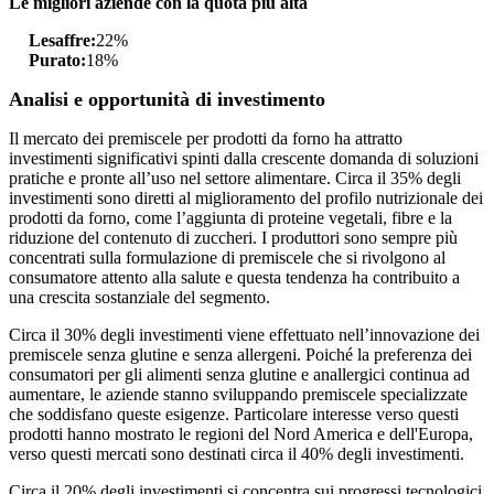
Le migliori aziende con la quota più alta
Lesaffre:
22%
Purato:
18%
Analisi e opportunità di investimento
Il mercato dei premiscele per prodotti da forno ha attratto
investimenti significativi spinti dalla crescente domanda di soluzioni
pratiche e pronte all’uso nel settore alimentare. Circa il 35% degli
investimenti sono diretti al miglioramento del profilo nutrizionale dei
prodotti da forno, come l’aggiunta di proteine ​​vegetali, fibre e la
riduzione del contenuto di zuccheri. I produttori sono sempre più
concentrati sulla formulazione di premiscele che si rivolgono al
consumatore attento alla salute e questa tendenza ha contribuito a
una crescita sostanziale del segmento.
Circa il 30% degli investimenti viene effettuato nell’innovazione dei
premiscele senza glutine e senza allergeni. Poiché la preferenza dei
consumatori per gli alimenti senza glutine e anallergici continua ad
aumentare, le aziende stanno sviluppando premiscele specializzate
che soddisfano queste esigenze. Particolare interesse verso questi
prodotti hanno mostrato le regioni del Nord America e dell'Europa,
verso questi mercati sono destinati circa il 40% degli investimenti.
Circa il 20% degli investimenti si concentra sui progressi tecnologici