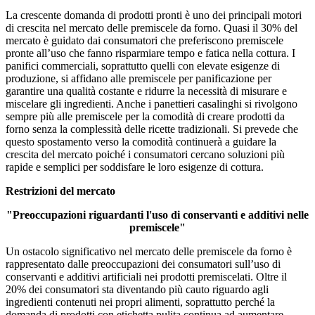
La crescente domanda di prodotti pronti è uno dei principali motori
di crescita nel mercato delle premiscele da forno. Quasi il 30% del
mercato è guidato dai consumatori che preferiscono premiscele
pronte all’uso che fanno risparmiare tempo e fatica nella cottura. I
panifici commerciali, soprattutto quelli con elevate esigenze di
produzione, si affidano alle premiscele per panificazione per
garantire una qualità costante e ridurre la necessità di misurare e
miscelare gli ingredienti. Anche i panettieri casalinghi si rivolgono
sempre più alle premiscele per la comodità di creare prodotti da
forno senza la complessità delle ricette tradizionali. Si prevede che
questo spostamento verso la comodità continuerà a guidare la
crescita del mercato poiché i consumatori cercano soluzioni più
rapide e semplici per soddisfare le loro esigenze di cottura.
Restrizioni del mercato
"Preoccupazioni riguardanti l'uso di conservanti e additivi nelle
premiscele"
Un ostacolo significativo nel mercato delle premiscele da forno è
rappresentato dalle preoccupazioni dei consumatori sull’uso di
conservanti e additivi artificiali nei prodotti premiscelati. Oltre il
20% dei consumatori sta diventando più cauto riguardo agli
ingredienti contenuti nei propri alimenti, soprattutto perché la
domanda di prodotti con etichetta pulita continua ad aumentare.