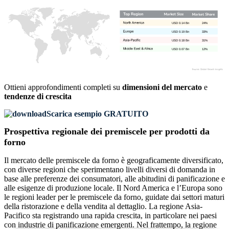
USD 0.14 Bn
24%
USD 0.19 Bn
33%
USD 0.18 Bn
31%
USD 0.07 Bn
12%
Ottieni approfondimenti completi su
dimensioni del mercato
e
tendenze di crescita
Scarica esempio GRATUITO
Prospettiva regionale dei premiscele per prodotti da
forno
Il mercato delle premiscele da forno è geograficamente diversificato,
con diverse regioni che sperimentano livelli diversi di domanda in
base alle preferenze dei consumatori, alle abitudini di panificazione e
alle esigenze di produzione locale. Il Nord America e l’Europa sono
le regioni leader per le premiscele da forno, guidate dai settori maturi
della ristorazione e della vendita al dettaglio. La regione Asia-
Pacifico sta registrando una rapida crescita, in particolare nei paesi
con industrie di panificazione emergenti. Nel frattempo, la regione