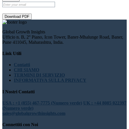
Download PDF
Global Growth Insights
Ufficio n. B, 2° Piano, Icon Tower, Baner-Mhalunge Road, Baner,
Pune 411045, Maharashtra, India.
Link Utili
Contatti
CHI SIAMO
TERMINI DI SERVIZIO
INFORMATIVA SULLA PRIVACY
I Nostri Contatti
USA : +1 (855) 467-7775 (Numero verde)
UK : +44 8085 022397
(Numero verde)
sales@globalgrowthinsights.com
Connettiti con Noi