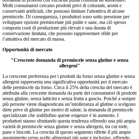
Molti consumatori cercano prodotti privi di coloranti, aromi e
conservanti artificiali, che possono limitare l'attrattiva di alcune
premiscele. Di conseguenza, i produttori sono sotto pressione per
sviluppare opzioni premiscelate più pulite e sane, ma ciò spesso
comporta costi di produzione più elevati e una durata di
conservazione limitata, che possono rappresentare sfide per
l’attrattiva del mercato di massa.
Opportunità di mercato
"Crescente domanda di premiscele senza glutine e senza
allergeni"
La crescente preferenza per i prodotti da forno senza glutine e senza
allergeni rappresenta una significativa opportunità per il mercato
delle premiscele da forno. Circa il 25% della crescita del mercato è
attribuita alla crescente domanda da parte dei consumatori di prodotti
senza glutine, senza latticini e senza frutta a guscio. Poiché a sempre
più persone viene diagnosticata un’intolleranza al glutine o scelgono
diete prive di glutine per motivi di salute, la domanda di premiscele
specializzate che soddisfino queste esigenze è in aumento. I
produttori stanno sfruttando questa tendenza offrendo una più ampia
varietà di premiscele senza glutine e senza allergeni, tra cui torte,
pane e biscotti. La crescita di questo segmento riflette il più ampio
spostamento verso scelte alimentari più sane e inclusive, offrendo