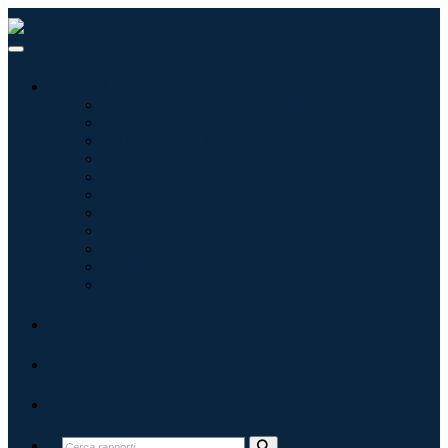
Settori
Tecnologie dell'informazione
Assistenza sanitaria
Macchinari e attrezzature
Automotive e trasporti
Cibo e bevande
Energia e potenza
Aerospaziale e difesa
Agricoltura
Prodotti chimici e materiali
Architettura
Beni di consumo
Blog
Chi siamo
Contatti