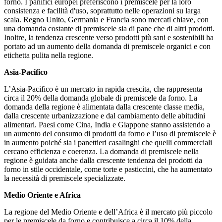
forno. I panifici europei preferiscono i premiscele per la loro
consistenza e facilità d'uso, soprattutto nelle operazioni su larga
scala. Regno Unito, Germania e Francia sono mercati chiave, con
una domanda costante di premiscele sia di pane che di altri prodotti.
Inoltre, la tendenza crescente verso prodotti più sani e sostenibili ha
portato ad un aumento della domanda di premiscele organici e con
etichetta pulita nella regione.
Asia-Pacifico
L’Asia-Pacifico è un mercato in rapida crescita, che rappresenta
circa il 20% della domanda globale di premiscele da forno. La
domanda della regione è alimentata dalla crescente classe media,
dalla crescente urbanizzazione e dal cambiamento delle abitudini
alimentari. Paesi come Cina, India e Giappone stanno assistendo a
un aumento del consumo di prodotti da forno e l’uso di premiscele è
in aumento poiché sia ​​i panettieri casalinghi che quelli commerciali
cercano efficienza e coerenza. La domanda di premiscele nella
regione è guidata anche dalla crescente tendenza dei prodotti da
forno in stile occidentale, come torte e pasticcini, che ha aumentato
la necessità di premiscele specializzate.
Medio Oriente e Africa
La regione del Medio Oriente e dell’Africa è il mercato più piccolo
per le premiscele da forno e contribuisce a circa il 10% della