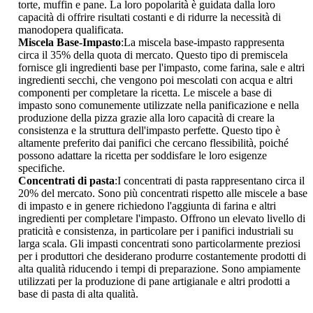
torte, muffin e pane. La loro popolarità è guidata dalla loro
capacità di offrire risultati costanti e di ridurre la necessità di
manodopera qualificata.
Miscela Base-Impasto
:La miscela base-impasto rappresenta
circa il 35% della quota di mercato. Questo tipo di premiscela
fornisce gli ingredienti base per l'impasto, come farina, sale e altri
ingredienti secchi, che vengono poi mescolati con acqua e altri
componenti per completare la ricetta. Le miscele a base di
impasto sono comunemente utilizzate nella panificazione e nella
produzione della pizza grazie alla loro capacità di creare la
consistenza e la struttura dell'impasto perfette. Questo tipo è
altamente preferito dai panifici che cercano flessibilità, poiché
possono adattare la ricetta per soddisfare le loro esigenze
specifiche.
Concentrati di pasta
:I concentrati di pasta rappresentano circa il
20% del mercato. Sono più concentrati rispetto alle miscele a base
di impasto e in genere richiedono l'aggiunta di farina e altri
ingredienti per completare l'impasto. Offrono un elevato livello di
praticità e consistenza, in particolare per i panifici industriali su
larga scala. Gli impasti concentrati sono particolarmente preziosi
per i produttori che desiderano produrre costantemente prodotti di
alta qualità riducendo i tempi di preparazione. Sono ampiamente
utilizzati per la produzione di pane artigianale e altri prodotti a
base di pasta di alta qualità.