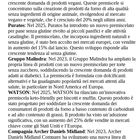
crescente domanda di prodotti vegani. Queste premiscele si
concentrano sulla creazione di prodotti da forno di alta qualità
senza ingredienti di origine animale, rivolgendosi al mercato
vegano e vegetale, che è cresciuto del 20% negli ultimi anni.
Puratos
: Nel 2025, Puratos ha introdotto un nuovo premiscelato
per pane senza glutine rivolto ai piccoli panifici e alle attività
casalinghe. Il premiscelato, che incorpora ingredienti naturali e
senza glutine, è stato ben accolto nei mercati europei, con vendite
in aumento del 15% dal lancio. Questo sviluppo risponde alla
crescente tendenza al senza glutine.
Gruppo Malindra
: Nel 2023, il Gruppo Malindra ha ampliato la
propria linea di prodotti con un nuovo premiscelato per torte
senza zucchero, soddisfacendo la crescente domanda di prodotti
adatti ai diabetici. La premiscela è formulata con dolcificanti
alternativi e ha guadagnato popolarità nei mercati attenti alla
salute, in particolare in Nord America ed Europa.
WATSON
: Nel 2025, WATSON ha rilasciato un'innovativa
premiscela keto-friendly per biscotti e muffin. Questo prodotto è
stato progettato per soddisfare la crescente domanda dei
consumatori di prodotti da forno a basso contenuto di carboidrati
e ad alto contenuto di grassi. Il prodotto ha visto un’adozione
significativa, con un aumento del 25% delle vendite in mercati
chiave come gli Stati Uniti e l’Europa.
Compagnia Archer Daniels Midland
: Nel 2023, Archer
Daniels Midland Company ha sviluppato una nuova linea di