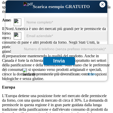
del Medio Oriente e dell’Africa si sta gradualmente espandendo,
×
Scarica esempio GRATUITO
spinta dalla crescente urbanizzazione e dalla crescita del settore della
ristorazione.
America del Nord
Il Nord America è uno dei mercati più grandi per le premiscele da
forno, rappresentando circa il 40% della domanda globale. Il
mercato in questa regione è trainato principalmente dall’elevato
consumo di pane e altri prodotti da forno. Negli Stati Uniti, la
praticità è un fattore significativo, con i panifici sia di piccole che di
grandi dimensioni che si affidano alle premiscele per ridurre i tempi
di preparazione mantenendo la qualità del prodotto. Anche in
Invia
Canada è forte la richiesta di miscele pronte, soprattutto nei settori
della panificazione e della ristorazione. Man mano che le preferenze
dei consumatori si spostano verso prodotti artigianali e speciali,
cresce la domanda di premiscele più diversificate, come le opzioni
Garantiamo la completa riservatezza dei tuoi dati personali.
Privacy
biologiche e senza glutine.
Europa
L’Europa detiene una posizione forte nel mercato delle premiscele
da forno, con una quota di mercato di circa il 30%. La domanda di
premiscele in questa regione è in gran parte guidata dalla lunga
tradizione della panificazione e dall'elevato consumo di prodotti da