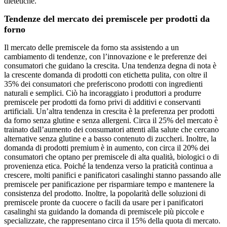
dietetiche.
Tendenze del mercato dei premiscele per prodotti da
forno
Il mercato delle premiscele da forno sta assistendo a un
cambiamento di tendenze, con l’innovazione e le preferenze dei
consumatori che guidano la crescita. Una tendenza degna di nota è
la crescente domanda di prodotti con etichetta pulita, con oltre il
35% dei consumatori che preferiscono prodotti con ingredienti
naturali e semplici. Ciò ha incoraggiato i produttori a produrre
premiscele per prodotti da forno privi di additivi e conservanti
artificiali. Un’altra tendenza in crescita è la preferenza per prodotti
da forno senza glutine e senza allergeni. Circa il 25% del mercato è
trainato dall’aumento dei consumatori attenti alla salute che cercano
alternative senza glutine e a basso contenuto di zuccheri. Inoltre, la
domanda di prodotti premium è in aumento, con circa il 20% dei
consumatori che optano per premiscele di alta qualità, biologici o di
provenienza etica. Poiché la tendenza verso la praticità continua a
crescere, molti panifici e panificatori casalinghi stanno passando alle
premiscele per panificazione per risparmiare tempo e mantenere la
consistenza del prodotto. Inoltre, la popolarità delle soluzioni di
premiscele pronte da cuocere o facili da usare per i panificatori
casalinghi sta guidando la domanda di premiscele più piccole e
specializzate, che rappresentano circa il 15% della quota di mercato.