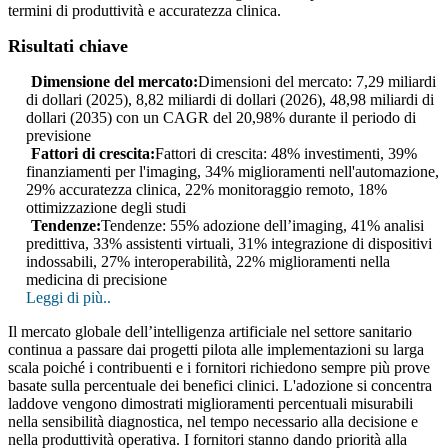
termini di produttività e accuratezza clinica.
Risultati chiave
Dimensione del mercato:
Dimensioni del mercato: 7,29 miliardi
di dollari (2025), 8,82 miliardi di dollari (2026), 48,98 miliardi di
dollari (2035) con un CAGR del 20,98% durante il periodo di
previsione
Fattori di crescita:
Fattori di crescita: 48% investimenti, 39%
finanziamenti per l'imaging, 34% miglioramenti nell'automazione,
29% accuratezza clinica, 22% monitoraggio remoto, 18%
ottimizzazione degli studi
Tendenze:
Tendenze: 55% adozione dell’imaging, 41% analisi
predittiva, 33% assistenti virtuali, 31% integrazione di dispositivi
indossabili, 27% interoperabilità, 22% miglioramenti nella
medicina di precisione
Leggi di più..
Il mercato globale dell’intelligenza artificiale nel settore sanitario
continua a passare dai progetti pilota alle implementazioni su larga
scala poiché i contribuenti e i fornitori richiedono sempre più prove
basate sulla percentuale dei benefici clinici. L'adozione si concentra
laddove vengono dimostrati miglioramenti percentuali misurabili
nella sensibilità diagnostica, nel tempo necessario alla decisione e
nella produttività operativa. I fornitori stanno dando priorità alla