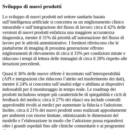
Sviluppo di nuovi prodotti
Lo sviluppo di nuovi prodotti nel settore sanitario basato
sull’intelligenza artificiale si concentra su un miglioramento clinico
misurabile e sull’integrazione del flusso di lavoro: circa il 42% delle
versioni di nuovi prodotti enfatizza una maggiore accuratezza
diagnostica, mentre il 31% dà priorità all’automazione del flusso di
lavoro per le attività amministrative. I fornitori riferiscono che le
piattaforme di imaging di prossima generazione offrono
miglioramenti di rilevamento di circa il 33% per condizioni mirate e
riducono i tempi di lettura delle immagini di circa il 28% rispetto alle
iterazioni precedenti.
Quasi il 36% delle nuove offerte è incentrato sull’interoperabilità
(API e integrazioni che riducono l’attrito nel trasferimento dei dati),
mentre il 24% si concentra sull’analisi edge e abilitata ai dispositivi
indossabili per il monitoraggio in tempo reale. Le roadmap dei
prodotti includono sempre più caratteristiche di spiegabilità e cicli di
feedback del medico; circa il 27% dei rilasci ora include controlli
approfonditi rivolti ai medici per aumentare la fiducia e l'adozione.
Inoltre, circa il 21% dei nuovi prodotti sono realizzati appositamente
per ambienti con risorse limitate, ottimizzando le dimensioni del
modello e l’elaborazione in modo che l’adozione possa espandersi
oltre i grandi ospedali fino alle cliniche comunitarie e ai programmi