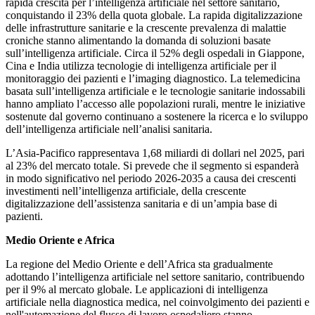
rapida crescita per l’intelligenza artificiale nel settore sanitario,
conquistando il 23% della quota globale. La rapida digitalizzazione
delle infrastrutture sanitarie e la crescente prevalenza di malattie
croniche stanno alimentando la domanda di soluzioni basate
sull’intelligenza artificiale. Circa il 52% degli ospedali in Giappone,
Cina e India utilizza tecnologie di intelligenza artificiale per il
monitoraggio dei pazienti e l’imaging diagnostico. La telemedicina
basata sull’intelligenza artificiale e le tecnologie sanitarie indossabili
hanno ampliato l’accesso alle popolazioni rurali, mentre le iniziative
sostenute dal governo continuano a sostenere la ricerca e lo sviluppo
dell’intelligenza artificiale nell’analisi sanitaria.
L’Asia-Pacifico rappresentava 1,68 miliardi di dollari nel 2025, pari
al 23% del mercato totale. Si prevede che il segmento si espanderà
in modo significativo nel periodo 2026-2035 a causa dei crescenti
investimenti nell’intelligenza artificiale, della crescente
digitalizzazione dell’assistenza sanitaria e di un’ampia base di
pazienti.
Medio Oriente e Africa
La regione del Medio Oriente e dell’Africa sta gradualmente
adottando l’intelligenza artificiale nel settore sanitario, contribuendo
per il 9% al mercato globale. Le applicazioni di intelligenza
artificiale nella diagnostica medica, nel coinvolgimento dei pazienti e
nell'automazione del flusso di lavoro ospedaliero stanno