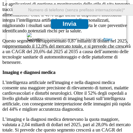
Le applicazioni di gestione e monitoraggio dello stile di vita tengono
traccia dei parametri sanitari quotidiani come sonno, attività e
alimentazione. Oltre il 40% degli utenti di dispositivi indossabili
integra l’intelligenza artificiale per consigli personalizzati,
Invia
migliorando i risultati sanitari del 31%. Supporta le cure preventive
identificando potenziali rischi per la salute.
Garantiamo la completa riservatezza dei tuoi dati personali.
Privacy
Questo segmento ha rappresentato 0,87 miliardi di dollari nel 2025,
rappresentando il 12,0% del mercato totale, e si prevede che crescerà
a un CAGR del 20,6% dal 2025 al 2035 a causa dell’aumento delle
tecnologie sanitarie di automonitoraggio e delle piattaforme di
benessere.
Imaging e diagnosi medica
L'intelligenza artificiale nell'imaging e nella diagnosi medica
consente una maggiore precisione di rilevamento di tumori, malattie
cardiovascolari e disturbi neurologici. Oltre il 52% degli ospedali a
livello globale utilizza strumenti di imaging basati sull’intelligenza
artificiale, con conseguente interpretazione delle immagini più rapida
del 44% e migliore accuratezza diagnostica.
L’imaging e la diagnosi medica detenevano la quota maggiore,
valutata a 2,04 miliardi di dollari nel 2025, pari al 28,0% del mercato
totale. Si prevede che questo segmento crescerà a un CAGR del