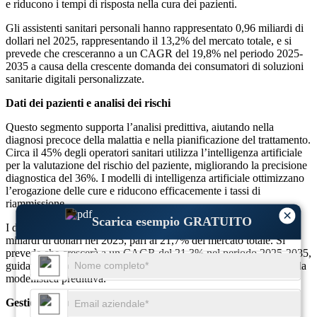
e riducono i tempi di risposta nella cura dei pazienti.
Gli assistenti sanitari personali hanno rappresentato 0,96 miliardi di
dollari nel 2025, rappresentando il 13,2% del mercato totale, e si
prevede che cresceranno a un CAGR del 19,8% nel periodo 2025-
2035 a causa della crescente domanda dei consumatori di soluzioni
sanitarie digitali personalizzate.
Dati dei pazienti e analisi dei rischi
Questo segmento supporta l’analisi predittiva, aiutando nella
diagnosi precoce della malattia e nella pianificazione del trattamento.
Circa il 45% degli operatori sanitari utilizza l’intelligenza artificiale
per la valutazione del rischio del paziente, migliorando la precisione
diagnostica del 36%. I modelli di intelligenza artificiale ottimizzano
l’erogazione delle cure e riducono efficacemente i tassi di
riammissione.
×
Scarica esempio GRATUITO
I dati dei pazienti e l'analisi dei rischi hanno rappresentato 1,58
miliardi di dollari nel 2025, pari al 21,7% del mercato totale. Si
prevede che crescerà a un CAGR del 21,3% nel periodo 2025-2035,
guidato dal processo decisionale basato sui dati e dai progressi nella
modellistica predittiva.
Gestione e monitoraggio dello stile di vita