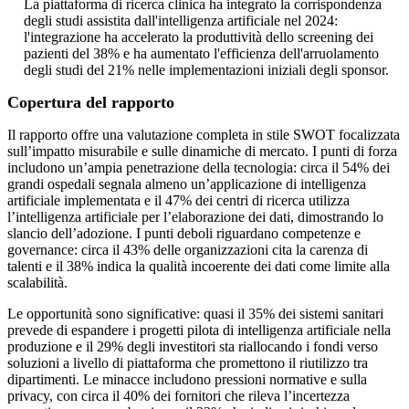
La piattaforma di ricerca clinica ha integrato la corrispondenza
degli studi assistita dall'intelligenza artificiale nel 2024:
l'integrazione ha accelerato la produttività dello screening dei
pazienti del 38% e ha aumentato l'efficienza dell'arruolamento
degli studi del 21% nelle implementazioni iniziali degli sponsor.
Copertura del rapporto
Il rapporto offre una valutazione completa in stile SWOT focalizzata
sull’impatto misurabile e sulle dinamiche di mercato. I punti di forza
includono un’ampia penetrazione della tecnologia: circa il 54% dei
grandi ospedali segnala almeno un’applicazione di intelligenza
artificiale implementata e il 47% dei centri di ricerca utilizza
l’intelligenza artificiale per l’elaborazione dei dati, dimostrando lo
slancio dell’adozione. I punti deboli riguardano competenze e
governance: circa il 43% delle organizzazioni cita la carenza di
talenti e il 38% indica la qualità incoerente dei dati come limite alla
scalabilità.
Le opportunità sono significative: quasi il 35% dei sistemi sanitari
prevede di espandere i progetti pilota di intelligenza artificiale nella
produzione e il 29% degli investitori sta riallocando i fondi verso
soluzioni a livello di piattaforma che promettono il riutilizzo tra
dipartimenti. Le minacce includono pressioni normative e sulla
privacy, con circa il 40% dei fornitori che rileva l’incertezza