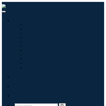
Settori
Tecnologie dell'informazione
Assistenza sanitaria
Macchinari e attrezzature
Automotive e trasporti
Cibo e bevande
Energia e potenza
Aerospaziale e difesa
Agricoltura
Prodotti chimici e materiali
Architettura
Beni di consumo
Blog
Chi siamo
Contatti