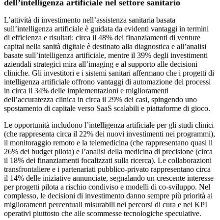
dell’intelligenza artificiale nel settore sanitario
L’attività di investimento nell’assistenza sanitaria basata
sull’intelligenza artificiale è guidata da evidenti vantaggi in termini
di efficienza e risultati: circa il 48% dei finanziamenti di venture
capital nella sanità digitale è destinato alla diagnostica e all’analisi
basate sull’intelligenza artificiale, mentre il 39% degli investimenti
aziendali strategici mira all’imaging e al supporto alle decisioni
cliniche. Gli investitori e i sistemi sanitari affermano che i progetti di
intelligenza artificiale offrono vantaggi di automazione dei processi
in circa il 34% delle implementazioni e miglioramenti
dell’accuratezza clinica in circa il 29% dei casi, spingendo uno
spostamento di capitale verso SaaS scalabili e piattaforme di gioco.
Le opportunità includono l’intelligenza artificiale per gli studi clinici
(che rappresenta circa il 22% dei nuovi investimenti nei programmi),
il monitoraggio remoto e la telemedicina (che rappresentano quasi il
26% dei budget pilota) e l’analisi della medicina di precisione (circa
il 18% dei finanziamenti focalizzati sulla ricerca). Le collaborazioni
transfrontaliere e i partenariati pubblico-privato rappresentano circa
il 14% delle iniziative annunciate, segnalando un crescente interesse
per progetti pilota a rischio condiviso e modelli di co-sviluppo. Nel
complesso, le decisioni di investimento danno sempre più priorità ai
miglioramenti percentuali misurabili nei percorsi di cura e nei KPI
operativi piuttosto che alle scommesse tecnologiche speculative.