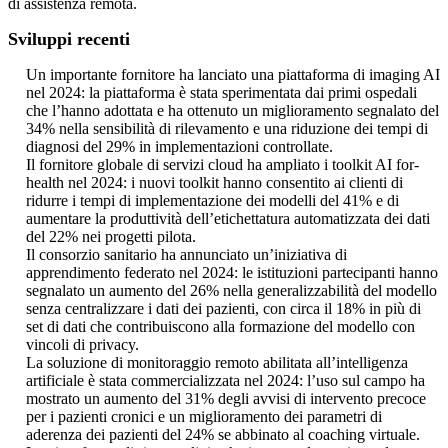
di assistenza remota.
Sviluppi recenti
Un importante fornitore ha lanciato una piattaforma di imaging AI
nel 2024: la piattaforma è stata sperimentata dai primi ospedali
che l’hanno adottata e ha ottenuto un miglioramento segnalato del
34% nella sensibilità di rilevamento e una riduzione dei tempi di
diagnosi del 29% in implementazioni controllate.
Il fornitore globale di servizi cloud ha ampliato i toolkit AI for-
health nel 2024: i nuovi toolkit hanno consentito ai clienti di
ridurre i tempi di implementazione dei modelli del 41% e di
aumentare la produttività dell’etichettatura automatizzata dei dati
del 22% nei progetti pilota.
Il consorzio sanitario ha annunciato un’iniziativa di
apprendimento federato nel 2024: le istituzioni partecipanti hanno
segnalato un aumento del 26% nella generalizzabilità del modello
senza centralizzare i dati dei pazienti, con circa il 18% in più di
set di dati che contribuiscono alla formazione del modello con
vincoli di privacy.
La soluzione di monitoraggio remoto abilitata all’intelligenza
artificiale è stata commercializzata nel 2024: l’uso sul campo ha
mostrato un aumento del 31% degli avvisi di intervento precoce
per i pazienti cronici e un miglioramento dei parametri di
aderenza dei pazienti del 24% se abbinato al coaching virtuale.