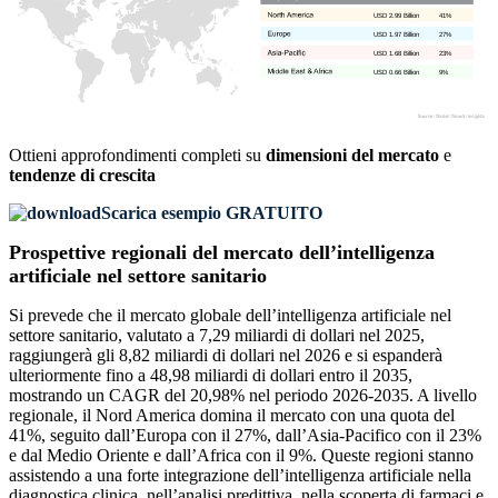
USD 2.99 Billion
41%
USD 1.97 Billion
27%
USD 1.68 Billion
23%
USD 0.66 Billion
9%
Ottieni approfondimenti completi su
dimensioni del mercato
e
tendenze di crescita
Scarica esempio GRATUITO
Prospettive regionali del mercato dell’intelligenza
artificiale nel settore sanitario
Si prevede che il mercato globale dell’intelligenza artificiale nel
settore sanitario, valutato a 7,29 miliardi di dollari nel 2025,
raggiungerà gli 8,82 miliardi di dollari nel 2026 e si espanderà
ulteriormente fino a 48,98 miliardi di dollari entro il 2035,
mostrando un CAGR del 20,98% nel periodo 2026-2035. A livello
regionale, il Nord America domina il mercato con una quota del
41%, seguito dall’Europa con il 27%, dall’Asia-Pacifico con il 23%
e dal Medio Oriente e dall’Africa con il 9%. Queste regioni stanno
assistendo a una forte integrazione dell’intelligenza artificiale nella
diagnostica clinica, nell’analisi predittiva, nella scoperta di farmaci e