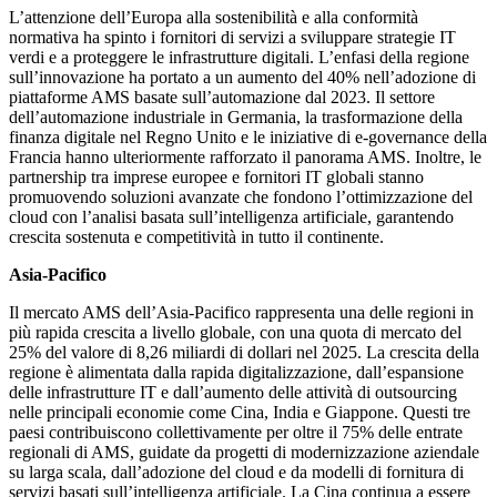
L’attenzione dell’Europa alla sostenibilità e alla conformità
normativa ha spinto i fornitori di servizi a sviluppare strategie IT
verdi e a proteggere le infrastrutture digitali. L’enfasi della regione
sull’innovazione ha portato a un aumento del 40% nell’adozione di
piattaforme AMS basate sull’automazione dal 2023. Il settore
dell’automazione industriale in Germania, la trasformazione della
finanza digitale nel Regno Unito e le iniziative di e-governance della
Francia hanno ulteriormente rafforzato il panorama AMS. Inoltre, le
partnership tra imprese europee e fornitori IT globali stanno
promuovendo soluzioni avanzate che fondono l’ottimizzazione del
cloud con l’analisi basata sull’intelligenza artificiale, garantendo
crescita sostenuta e competitività in tutto il continente.
Asia-Pacifico
Il mercato AMS dell’Asia-Pacifico rappresenta una delle regioni in
più rapida crescita a livello globale, con una quota di mercato del
25% del valore di 8,26 miliardi di dollari nel 2025. La crescita della
regione è alimentata dalla rapida digitalizzazione, dall’espansione
delle infrastrutture IT e dall’aumento delle attività di outsourcing
nelle principali economie come Cina, India e Giappone. Questi tre
paesi contribuiscono collettivamente per oltre il 75% delle entrate
regionali di AMS, guidate da progetti di modernizzazione aziendale
su larga scala, dall’adozione del cloud e da modelli di fornitura di
servizi basati sull’intelligenza artificiale. La Cina continua a essere