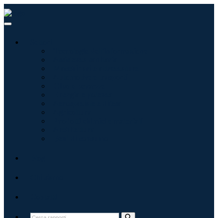
Settori
Tecnologie dell'informazione
Assistenza sanitaria
Macchinari e attrezzature
Automotive e trasporti
Cibo e bevande
Energia e potenza
Aerospaziale e difesa
Agricoltura
Prodotti chimici e materiali
Architettura
Beni di consumo
Blog
Chi siamo
Contatti