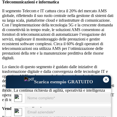
Telecomunicazioni e informatica
Il segmento Telecom e IT cattura circa il 20% del mercato AMS
globale, riflettendo il suo ruolo centrale nella gestione di sistemi dati
su larga scala, piattaforme cloud e infrastrutture di comunicazione.
Con l’implementazione della tecnologia 5G e la crescente domanda
di connettività in tempo reale, le soluzioni AMS consentono ai
fornitori di telecomunicazioni di automatizzare l’erogazione dei
servizi, migliorare il monitoraggio delle prestazioni e gestire
ecosistemi software complessi. Circa il 60% degli operatori di
telecomunicazioni ora utilizza AMS per l’ottimizzazione delle
prestazioni della rete e la manutenzione predittiva delle risorse
digitali.
Lo slancio di questo segmento è guidato dalle iniziative di
trasformazione digitale e dalla convergenza delle tecnologie IT e
operative. AMS svolge un ruolo fondamentale nel miglioramento
×
dell'affidabilità del servizio, nell'ottimizzazione dell'utilizzo delle
Scarica esempio GRATUITO
risorse cloud e nella gestione delle applicazioni basate sui dati su reti
ibride. La continua richiesta di agilità, operatività e intelligenza
operativa garantisce investimenti sostenuti in AMS per le imprese IT
e di telecomunicazioni a livello globale.
Vendita al dettaglio ed e-commerce