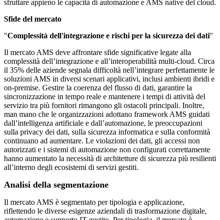
sfruttare appieno le capacità di automazione e AMS native del cloud.
Sfide del mercato
"
Complessità dell'integrazione e rischi per la sicurezza dei dati
"
Il mercato AMS deve affrontare sfide significative legate alla
complessità dell’integrazione e all’interoperabilità multi-cloud. Circa
il 35% delle aziende segnala difficoltà nell’integrare perfettamente le
soluzioni AMS in diversi scenari applicativi, inclusi ambienti ibridi e
on-premise. Gestire la coerenza del flusso di dati, garantire la
sincronizzazione in tempo reale e mantenere i tempi di attività del
servizio tra più fornitori rimangono gli ostacoli principali. Inoltre,
man mano che le organizzazioni adottano framework AMS guidati
dall’intelligenza artificiale e dall’automazione, le preoccupazioni
sulla privacy dei dati, sulla sicurezza informatica e sulla conformità
continuano ad aumentare. Le violazioni dei dati, gli accessi non
autorizzati e i sistemi di automazione non configurati correttamente
hanno aumentato la necessità di architetture di sicurezza più resilienti
all’interno degli ecosistemi di servizi gestiti.
Analisi della segmentazione
Il mercato AMS è segmentato per tipologia e applicazione,
riflettendo le diverse esigenze aziendali di trasformazione digitale,
automazione e supporto IT gestito. Per tipologia, il mercato è