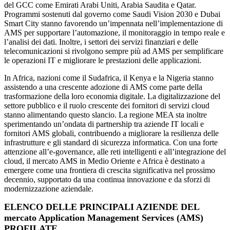
del GCC come Emirati Arabi Uniti, Arabia Saudita e Qatar.
Programmi sostenuti dal governo come Saudi Vision 2030 e Dubai
Smart City stanno favorendo un’impennata nell’implementazione di
AMS per supportare l’automazione, il monitoraggio in tempo reale e
l’analisi dei dati. Inoltre, i settori dei servizi finanziari e delle
telecomunicazioni si rivolgono sempre più ad AMS per semplificare
le operazioni IT e migliorare le prestazioni delle applicazioni.
In Africa, nazioni come il Sudafrica, il Kenya e la Nigeria stanno
assistendo a una crescente adozione di AMS come parte della
trasformazione della loro economia digitale. La digitalizzazione del
settore pubblico e il ruolo crescente dei fornitori di servizi cloud
stanno alimentando questo slancio. La regione MEA sta inoltre
sperimentando un’ondata di partnership tra aziende IT locali e
fornitori AMS globali, contribuendo a migliorare la resilienza delle
infrastrutture e gli standard di sicurezza informatica. Con una forte
attenzione all’e-governance, alle reti intelligenti e all’integrazione del
cloud, il mercato AMS in Medio Oriente e Africa è destinato a
emergere come una frontiera di crescita significativa nel prossimo
decennio, supportato da una continua innovazione e da sforzi di
modernizzazione aziendale.
ELENCO DELLE PRINCIPALI AZIENDE DEL
mercato Application Management Services (AMS)
PROFILATE