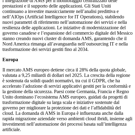
l’integrazione di AMS per il monitoraggio centralizzato delle
prestazioni e il supporto delle applicazioni. Gli Stati Uniti
continuano a investire massicciamente nell’analisi predittiva e
nell’AIOps (Artificial Intelligence for IT Operations), stabilendo
nuovi parametri di riferimento nell’automazione dei servizi e nella
resilienza delle applicazioni. Le iniziative di modernizzazione del
governo canadese e l’espansione del commercio digitale del Messico
stanno creando nuovi cluster di domanda AMS, garantendo che il
Nord America rimanga all’avanguardia nell’outsourcing IT e nella
trasformazione dei servizi gestiti fino al 2034.
Europa
Il mercato AMS europeo detiene circa il 28% della quota globale,
valutata a 9,25 miliardi di dollari nel 2025. La crescita della regione
è sostenuta da solidi quadri normativi, tra cui il GDPR, che ha
accelerato l’adozione di servizi applicativi gestiti per la conformità e
la gestione della sicurezza. Paesi come Germania, Francia e Regno
Unito dominano l’ecosistema AMS europeo, guidati da progetti di
trasformazione digitale su larga scala e iniziative sostenute dal
governo per migliorare la protezione dei dati e l’affidabilità del
cloud. La domanda di AMS in Europa è influenzata anche dalla
rapida migrazione aziendale verso ambienti cloud ibridi, insieme agli
investimenti nell’automazione dei processi basata sull’intelligenza
artificiale.