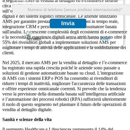
Il segmento AMS di vendita al dettaglio ed e-commerce detiene
circa il 15% della quota di mercato totale, concentrandosi
sull’ottimizzazione del coinvolgimento dei clienti, delle vetrine
digitali e dei sistemi logistici omnicanale. Le aziende utilizzano
AMS per garantire prestazioni delle applicazioni in tempo reale,
Invia
integrazione CRM e personalizzazione del consumatore basata
sull'analisi. La crescente complessità degli ecosistemi di e-commerce
e la necessità di esperienze digitali senza attriti hanno portato oltre il
Garantiamo la completa riservatezza dei tuoi dati personali.
Privacy
55% dei rivenditori globali a implementare soluzioni AMS per
migliorare i tempi di attività delle applicazioni e la soddisfazione dei
clienti.
Nel 2025, il mercato AMS per la vendita al dettaglio e l’e-commerce
ha registrato una rapida crescita poiché le aziende sono passate a
soluzioni di gestione automatizzate basate su cloud. L'integrazione
di AMS con i sistemi ERP e POS ha consentito ai rivenditori di
ridurre i tempi di inattività, migliorare l'accuratezza delle transazioni
e offrire esperienze omnicanale coerenti. Si prevede che la tendenza
verso la previsione della domanda basata sull’intelligenza artificiale
e l’automazione dei processi robotici (RPA) rafforzerà ulteriormente
il ruolo di questo segmento nel plasmare il futuro delle operazioni di
vendita al dettaglio digitale.
Sanità e scienze della vita
Il segmento Healthcare e Lifesciences rappresenta il 14% del