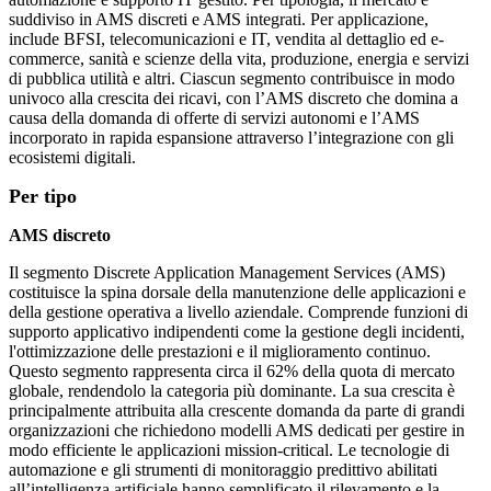
suddiviso in AMS discreti e AMS integrati. Per applicazione,
include BFSI, telecomunicazioni e IT, vendita al dettaglio ed e-
commerce, sanità e scienze della vita, produzione, energia e servizi
di pubblica utilità e altri. Ciascun segmento contribuisce in modo
univoco alla crescita dei ricavi, con l’AMS discreto che domina a
causa della domanda di offerte di servizi autonomi e l’AMS
incorporato in rapida espansione attraverso l’integrazione con gli
ecosistemi digitali.
Per tipo
AMS discreto
Il segmento Discrete Application Management Services (AMS)
costituisce la spina dorsale della manutenzione delle applicazioni e
della gestione operativa a livello aziendale. Comprende funzioni di
supporto applicativo indipendenti come la gestione degli incidenti,
l'ottimizzazione delle prestazioni e il miglioramento continuo.
Questo segmento rappresenta circa il 62% della quota di mercato
globale, rendendolo la categoria più dominante. La sua crescita è
principalmente attribuita alla crescente domanda da parte di grandi
organizzazioni che richiedono modelli AMS dedicati per gestire in
modo efficiente le applicazioni mission-critical. Le tecnologie di
automazione e gli strumenti di monitoraggio predittivo abilitati
all’intelligenza artificiale hanno semplificato il rilevamento e la