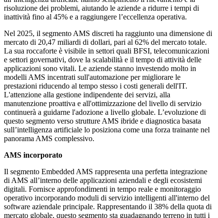
risoluzione dei problemi, aiutando le aziende a ridurre i tempi di
inattività fino al 45% e a raggiungere l’eccellenza operativa.
Nel 2025, il segmento AMS discreti ha raggiunto una dimensione di
mercato di 20,47 miliardi di dollari, pari al 62% del mercato totale.
La sua roccaforte è visibile in settori quali BFSI, telecomunicazioni
e settori governativi, dove la scalabilità e il tempo di attività delle
applicazioni sono vitali. Le aziende stanno investendo molto in
modelli AMS incentrati sull'automazione per migliorare le
prestazioni riducendo al tempo stesso i costi generali dell'IT.
L'attenzione alla gestione indipendente dei servizi, alla
manutenzione proattiva e all'ottimizzazione del livello di servizio
continuerà a guidarne l'adozione a livello globale. L’evoluzione di
questo segmento verso strutture AMS ibride e diagnostica basata
sull’intelligenza artificiale lo posiziona come una forza trainante nel
panorama AMS complessivo.
AMS incorporato
Il segmento Embedded AMS rappresenta una perfetta integrazione
di AMS all’interno delle applicazioni aziendali e degli ecosistemi
digitali. Fornisce approfondimenti in tempo reale e monitoraggio
operativo incorporando moduli di servizio intelligenti all'interno del
software aziendale principale. Rappresentando il 38% della quota di
mercato globale, questo segmento sta guadagnando terreno in tutti i