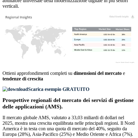
abilitatore universale della modernizzazione digitale in più settori
verticali.
USD 54.42 Bn
38%
USD 28.64 Bn
20%
USD 44.40 Bn
31%
USD 15.75 Bn
11%
Ottieni approfondimenti completi su
dimensioni del mercato
e
tendenze di crescita
Scarica esempio GRATUITO
Prospettive regionali del mercato dei servizi di gestione
delle applicazioni (AMS).
Il mercato globale AMS, valutato a 33,03 miliardi di dollari nel
2025, mostra una crescita equilibrata nelle principali regioni. Il Nord
America è in testa con una quota di mercato del 40%, seguito da
Europa (28%), Asia-Pacifico (25%) e Medio Oriente e Africa (7%).