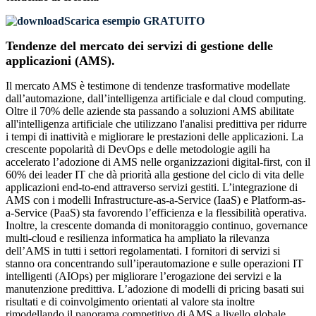
Scarica esempio GRATUITO
Tendenze del mercato dei servizi di gestione delle
applicazioni (AMS).
Il mercato AMS è testimone di tendenze trasformative modellate
dall’automazione, dall’intelligenza artificiale e dal cloud computing.
Oltre il 70% delle aziende sta passando a soluzioni AMS abilitate
all'intelligenza artificiale che utilizzano l'analisi predittiva per ridurre
i tempi di inattività e migliorare le prestazioni delle applicazioni. La
crescente popolarità di DevOps e delle metodologie agili ha
accelerato l’adozione di AMS nelle organizzazioni digital-first, con il
60% dei leader IT che dà priorità alla gestione del ciclo di vita delle
applicazioni end-to-end attraverso servizi gestiti. L’integrazione di
AMS con i modelli Infrastructure-as-a-Service (IaaS) e Platform-as-
a-Service (PaaS) sta favorendo l’efficienza e la flessibilità operativa.
Inoltre, la crescente domanda di monitoraggio continuo, governance
multi-cloud e resilienza informatica ha ampliato la rilevanza
dell’AMS in tutti i settori regolamentati. I fornitori di servizi si
stanno ora concentrando sull’iperautomazione e sulle operazioni IT
intelligenti (AIOps) per migliorare l’erogazione dei servizi e la
manutenzione predittiva. L’adozione di modelli di pricing basati sui
risultati e di coinvolgimento orientati al valore sta inoltre
rimodellando il panorama competitivo di AMS a livello globale.