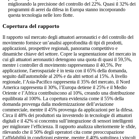
migliorando la precisione del controllo del 22%. Quasi il 32% dei
programmi di aerei da difesa in Europa stanno incorporando
questa tecnologia nelle loro flotte.
Copertura del rapporto
Il rapporto sul mercato degli attuatori aeronautici e del controllo del
movimento fornisce un’analisi approfondita di tipi di prodotti,
applicazioni, prospettive regionali, panorama competitivo e
dinamiche chiave del settore. Copre la segmentazione del mercato in
cui gli attuatori aeronautici detengono una quota di quasi il 59,5%,
mentre i controller di movimento rappresentano il 40,5%. Per
applicazione, l'aerospaziale è in testa con il 65% della domanda,
seguito dall'automobile al 20% e da altri settori al 15%. A livello
regionale, l’Asia-Pacifico rappresenta il 35% del mercato, il Nord
America rappresenta il 30%, l’Europa detiene il 25% e il Medio
Oriente e l’Africa contribuiscono al 10%, creando una distribuzione
equilibrata al 100%. La copertura evidenzia come il 55% della
domanda provenga dalla modernizzazione dell’aviazione
commerciale, mentre il 45% provenga da applicazioni per la difesa.
Circa il 48% dei produttori sta investendo in tecnologie di attuatori
digitali e il 42% si concentra sull’integrazione di sensori intelligenti
per migliorare l’efficienza. Il rapporto analizza ulteriormente le sfide,
rilevando che il 50% degli operatori cita come preoccupazione
l’affidabilità in condizioni estreme, mentre il 40% sottolinea i vincoli