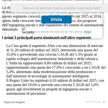
La dimensione del mercato di Altre applicazioni era di 32,00 milioni
di dollari nel 2025, pari al 15% del mercato globale. Si prevede che
questo segmento crescerà a un CAGR del 5,2% dal 2025 al 2034,
Invia
spinto dalla crescente integrazione della robotica, dai progressi
dell’ingegneria navale e dall’espansione dei sistemi di automazione
industriale.
Garantiamo la completa riservatezza dei tuoi dati personali.
Privacy
I primi 3 principali paesi dominanti nell'altro segmento
La Cina guida il segmento Altro con una dimensione di mercato
di 11,20 milioni di dollari nel 2025, detenendo una quota del
35,0% e prevedendo una crescita CAGR del 5,3% grazie al
rapido sviluppo dell’automazione industriale e della robotica.
L’India ha rappresentato 8,60 milioni di dollari nel 2025,
rappresentando una quota del 27,0% e crescendo a un CAGR del
5,4%, alimentato dalla modernizzazione della produzione e
dall’adozione di tecnologie di automazione intelligente.
Il Regno Unito ha registrato 6,10 milioni di dollari nel 2025, con
una quota del 19,0% e prevede una crescita CAGR del 5,0%
grazie agli investimenti in progetti di ingegneria navale e
automazione di precisione.