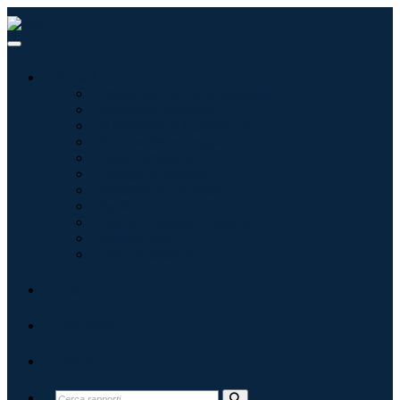
Settori
Tecnologie dell'informazione
Assistenza sanitaria
Macchinari e attrezzature
Automotive e trasporti
Cibo e bevande
Energia e potenza
Aerospaziale e difesa
Agricoltura
Prodotti chimici e materiali
Architettura
Beni di consumo
Blog
Chi siamo
Contatti