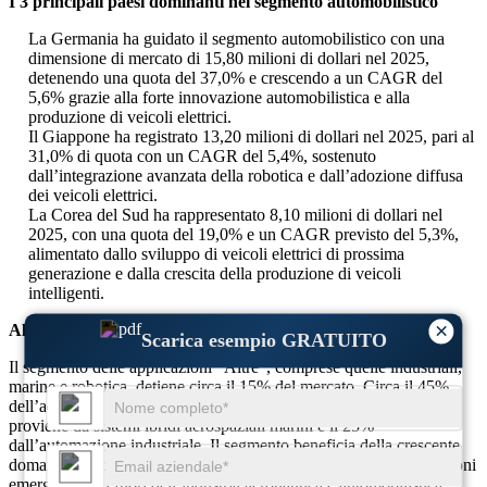
I 3 principali paesi dominanti nel segmento automobilistico
La Germania ha guidato il segmento automobilistico con una
dimensione di mercato di 15,80 milioni di dollari nel 2025,
detenendo una quota del 37,0% e crescendo a un CAGR del
5,6% grazie alla forte innovazione automobilistica e alla
produzione di veicoli elettrici.
Il Giappone ha registrato 13,20 milioni di dollari nel 2025, pari al
31,0% di quota con un CAGR del 5,4%, sostenuto
dall’integrazione avanzata della robotica e dall’adozione diffusa
dei veicoli elettrici.
La Corea del Sud ha rappresentato 8,10 milioni di dollari nel
2025, con una quota del 19,0% e un CAGR previsto del 5,3%,
alimentato dallo sviluppo di veicoli elettrici di prossima
generazione e dalla crescita della produzione di veicoli
intelligenti.
×
Altro
Scarica esempio GRATUITO
Il segmento delle applicazioni "Altre", comprese quelle industriali,
marine e robotica, detiene circa il 15% del mercato. Circa il 45%
dell’adozione è guidata dall’automazione robotica, mentre il 30%
proviene da sistemi ibridi aerospaziali marini e il 25%
dall’automazione industriale. Il segmento beneficia della crescente
domanda di controllo del movimento di precisione nelle applicazioni
emergenti al di fuori dell’industria aeronautica e automobilistica.