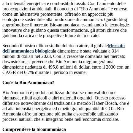
alta intensità energetica e combustibili fossili. Con l’aumento delle
preoccupazioni ambientali, il concetto di “Bio Ammonia” è emerso
come un’alternativa promettente, offrendo un approccio più
ecologico e sostenibile alla produzione di ammoniaca. Questo blog
approfondisce il mercato Bio-ammoniaca, esaminando le tecnologie
innovative che guidano questa trasformazione, gli attori chiave che
guidano la carica e le prospettive future del mercato.
Secondo il nostro ultimo studio del ricercatore, il globale
Mercato
dell'ammoniaca biologica
la dimensione è stata valutata a 314
milioni di dollari nel 2023. Con la crescente domanda nel mercato
downstream, si prevede che Bio Ammonia raggiungerà una
dimensione riadattata di 495,8 milioni di dollari entro il 2030 con un
CAGR del 6,7% durante il periodo in esame.
Cos'è la Bio-Ammoniaca?
Bio Ammonia è prodotta utilizzando risorse rinnovabili come
biomassa, rifiuti agricoli e altri materiali organici. Questo processo
differisce notevolmente dal tradizionale metodo Haber-Bosch, che è
ad alta intensità energetica ed emette grandi quantità di CO2. Bio
Ammonia offre un’opzione più pulita e sostenibile utilizzando
processi naturali che si integrano bene nell’economia circolare.
Comprendere la bioammoniaca