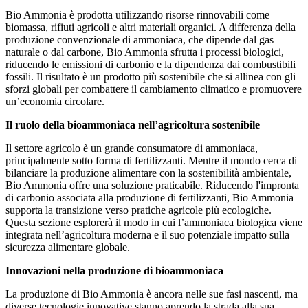
Bio Ammonia è prodotta utilizzando risorse rinnovabili come
biomassa, rifiuti agricoli e altri materiali organici. A differenza della
produzione convenzionale di ammoniaca, che dipende dal gas
naturale o dal carbone, Bio Ammonia sfrutta i processi biologici,
riducendo le emissioni di carbonio e la dipendenza dai combustibili
fossili. Il risultato è un prodotto più sostenibile che si allinea con gli
sforzi globali per combattere il cambiamento climatico e promuovere
un’economia circolare.
Il ruolo della bioammoniaca nell’agricoltura sostenibile
Il settore agricolo è un grande consumatore di ammoniaca,
principalmente sotto forma di fertilizzanti. Mentre il mondo cerca di
bilanciare la produzione alimentare con la sostenibilità ambientale,
Bio Ammonia offre una soluzione praticabile. Riducendo l'impronta
di carbonio associata alla produzione di fertilizzanti, Bio Ammonia
supporta la transizione verso pratiche agricole più ecologiche.
Questa sezione esplorerà il modo in cui l’ammoniaca biologica viene
integrata nell’agricoltura moderna e il suo potenziale impatto sulla
sicurezza alimentare globale.
Innovazioni nella produzione di bioammoniaca
La produzione di Bio Ammonia è ancora nelle sue fasi nascenti, ma
diverse tecnologie innovative stanno aprendo la strada alla sua