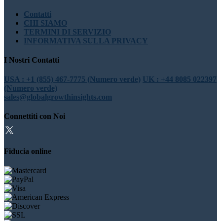
Contatti
CHI SIAMO
TERMINI DI SERVIZIO
INFORMATIVA SULLA PRIVACY
I Nostri Contatti
USA : +1 (855) 467-7775 (Numero verde)
UK : +44 8085 022397
(Numero verde)
sales@globalgrowthinsights.com
Connettiti con Noi
Fiducia online