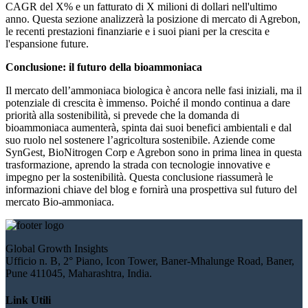
CAGR del X% e un fatturato di X milioni di dollari nell'ultimo
anno. Questa sezione analizzerà la posizione di mercato di Agrebon,
le recenti prestazioni finanziarie e i suoi piani per la crescita e
l'espansione future.
Conclusione: il futuro della bioammoniaca
Il mercato dell’ammoniaca biologica è ancora nelle fasi iniziali, ma il
potenziale di crescita è immenso. Poiché il mondo continua a dare
priorità alla sostenibilità, si prevede che la domanda di
bioammoniaca aumenterà, spinta dai suoi benefici ambientali e dal
suo ruolo nel sostenere l’agricoltura sostenibile. Aziende come
SynGest, BioNitrogen Corp e Agrebon sono in prima linea in questa
trasformazione, aprendo la strada con tecnologie innovative e
impegno per la sostenibilità. Questa conclusione riassumerà le
informazioni chiave del blog e fornirà una prospettiva sul futuro del
mercato Bio-ammoniaca.
Global Growth Insights
Ufficio n. B, 2° Piano, Icon Tower, Baner-Mhalunge Road, Baner,
Pune 411045, Maharashtra, India.
Link Utili