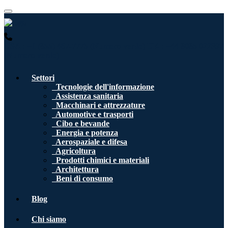
USA : +1 (855) 467-7775 (Numero verde)
UK : +44 8085 022397
(Numero verde)
Settori
Tecnologie dell'informazione
Assistenza sanitaria
Macchinari e attrezzature
Automotive e trasporti
Cibo e bevande
Energia e potenza
Aerospaziale e difesa
Agricoltura
Prodotti chimici e materiali
Architettura
Beni di consumo
Blog
Chi siamo