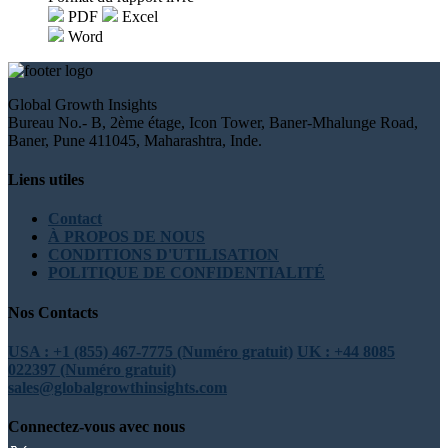
PDF
Excel
Word
Global Growth Insights
Bureau No.- B, 2ème étage, Icon Tower, Baner-Mhalunge Road,
Baner, Pune 411045, Maharashtra, Inde.
Liens utiles
Contact
À PROPOS DE NOUS
CONDITIONS D'UTILISATION
POLITIQUE DE CONFIDENTIALITÉ
Nos Contacts
USA : +1 (855) 467-7775 (Numéro gratuit)
UK : +44 8085
022397 (Numéro gratuit)
sales@globalgrowthinsights.com
Connectez-vous avec nous