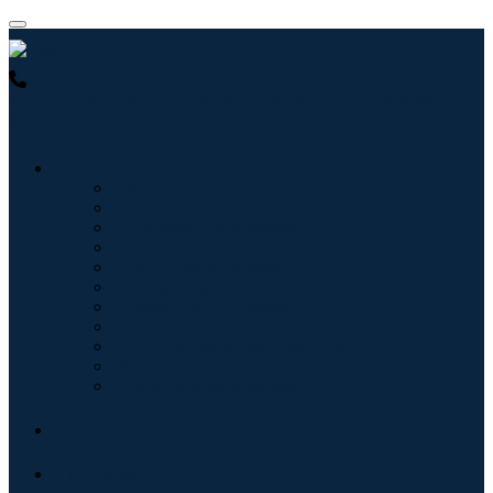
USA : +1 (855) 467-7775 (Numéro gratuit)
UK : +44 8085
022397 (Numéro gratuit)
Industries
Informatique
Soins de santé
Machines et équipements
Automobile et transports
Nourriture et boissons
Énergie et puissance
Aérospatiale et défense
Agriculture
Produits chimiques et matériaux
Architecture
Biens de consommation
Blogs
À propos