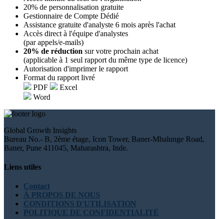
20% de personnalisation gratuite
Gestionnaire de Compte Dédié
Assistance gratuite d'analyste 6 mois après l'achat
Accès direct à l'équipe d'analystes
(par appels/e-mails)
20% de réduction
sur votre prochain achat
(applicable à 1 seul rapport du même type de licence)
Autorisation d'imprimer le rapport
Format du rapport livré
PDF
Excel
Word
Global Growth Insights
Bureau No.- B, 2ème étage, Icon Tower, Baner-Mhalunge Road,
Baner, Pune 411045, Maharashtra, Inde.
Liens utiles
Contact
À PROPOS DE NOUS
CONDITIONS D'UTILISATION
POLITIQUE DE CONFIDENTIALITÉ