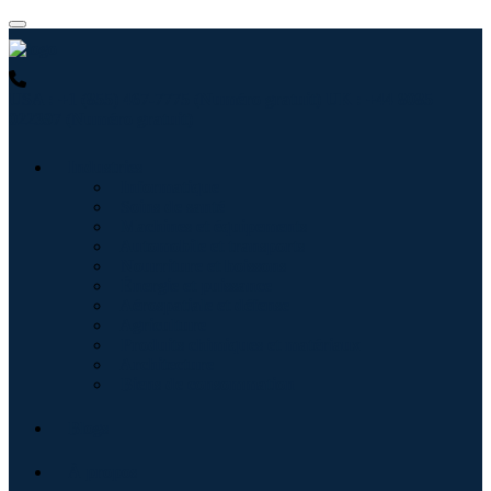
USA : +1 (855) 467-7775 (Numéro gratuit)
UK : +44 8085
022397 (Numéro gratuit)
Industries
Informatique
Soins de santé
Machines et équipements
Automobile et transports
Nourriture et boissons
Énergie et puissance
Aérospatiale et défense
Agriculture
Produits chimiques et matériaux
Architecture
Biens de consommation
Blogs
À propos