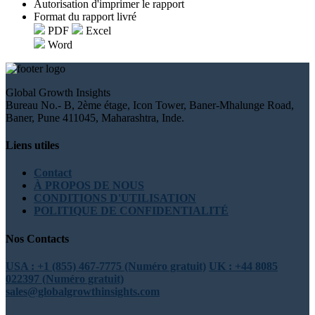
Autorisation d'imprimer le rapport
Format du rapport livré
PDF
Excel
Word
Global Growth Insights
Bureau No.- B, 2ème étage, Icon Tower, Baner-Mhalunge Road,
Baner, Pune 411045, Maharashtra, Inde.
Liens utiles
Contact
À PROPOS DE NOUS
CONDITIONS D'UTILISATION
POLITIQUE DE CONFIDENTIALITÉ
Nos Contacts
USA : +1 (855) 467-7775 (Numéro gratuit)
UK : +44 8085
022397 (Numéro gratuit)
sales@globalgrowthinsights.com