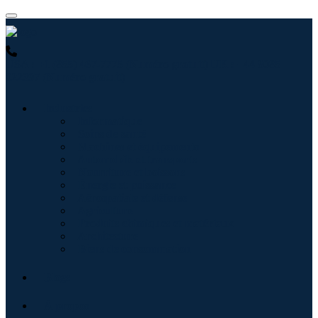
USA : +1 (855) 467-7775 (Numéro gratuit)
UK : +44 8085
022397 (Numéro gratuit)
Industries
Informatique
Soins de santé
Machines et équipements
Automobile et transports
Nourriture et boissons
Énergie et puissance
Aérospatiale et défense
Agriculture
Produits chimiques et matériaux
Architecture
Biens de consommation
Blogs
À propos