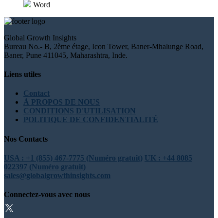
Word
Global Growth Insights
Bureau No.- B, 2ème étage, Icon Tower, Baner-Mhalunge Road,
Baner, Pune 411045, Maharashtra, Inde.
Liens utiles
Contact
À PROPOS DE NOUS
CONDITIONS D'UTILISATION
POLITIQUE DE CONFIDENTIALITÉ
Nos Contacts
USA : +1 (855) 467-7775 (Numéro gratuit)
UK : +44 8085
022397 (Numéro gratuit)
sales@globalgrowthinsights.com
Connectez-vous avec nous