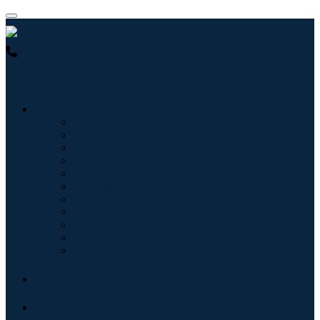
USA : +1 (855) 467-7775 (Numéro gratuit)
UK : +44 8085
022397 (Numéro gratuit)
Industries
Informatique
Soins de santé
Machines et équipements
Automobile et transports
Nourriture et boissons
Énergie et puissance
Aérospatiale et défense
Agriculture
Produits chimiques et matériaux
Architecture
Biens de consommation
Blogs
À propos