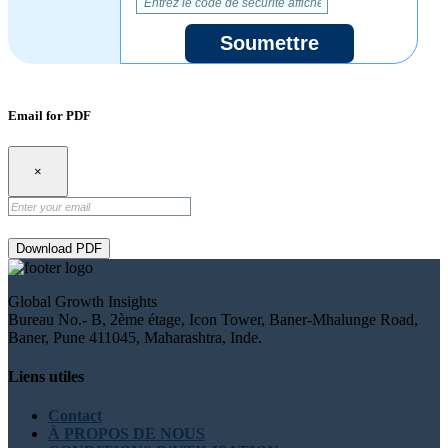
Soumettre
Email for PDF
×
Download PDF
Global Growth Insights
Bureau No.- B, 2ème étage, Icon Tower, Baner-Mhalunge Road,
Baner, Pune 411045, Maharashtra, Inde.
Liens utiles
Contact
À PROPOS DE NOUS