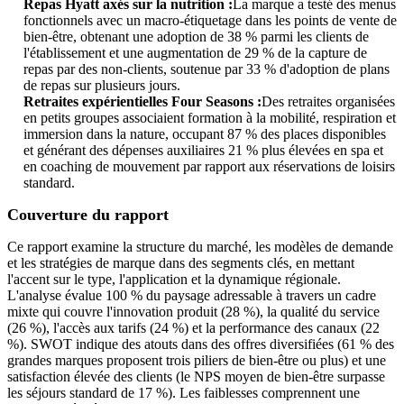
Repas Hyatt axés sur la nutrition :
La marque a testé des menus
fonctionnels avec un macro-étiquetage dans les points de vente de
bien-être, obtenant une adoption de 38 % parmi les clients de
l'établissement et une augmentation de 29 % de la capture de
repas par des non-clients, soutenue par 33 % d'adoption de plans
de repas sur plusieurs jours.
Retraites expérientielles Four Seasons :
Des retraites organisées
en petits groupes associaient formation à la mobilité, respiration et
immersion dans la nature, occupant 87 % des places disponibles
et générant des dépenses auxiliaires 21 % plus élevées en spa et
en coaching de mouvement par rapport aux réservations de loisirs
standard.
Couverture du rapport
Ce rapport examine la structure du marché, les modèles de demande
et les stratégies de marque dans des segments clés, en mettant
l'accent sur le type, l'application et la dynamique régionale.
L'analyse évalue 100 % du paysage adressable à travers un cadre
mixte qui couvre l'innovation produit (28 %), la qualité du service
(26 %), l'accès aux tarifs (24 %) et la performance des canaux (22
%). SWOT indique des atouts dans des offres diversifiées (61 % des
grandes marques proposent trois piliers de bien-être ou plus) et une
satisfaction élevée des clients (le NPS moyen de bien-être surpasse
les séjours standard de 17 %). Les faiblesses comprennent une