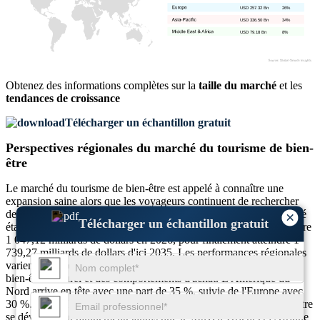
USD 257.32 Bn
26%
USD 336.50 Bn
34%
USD 79.18 Bn
8%
Obtenez des informations complètes sur la
taille du marché
et les
tendances de croissance
Télécharger un échantillon gratuit
Perspectives régionales du marché du tourisme de bien-
être
Le marché du tourisme de bien-être est appelé à connaître une
expansion saine alors que les voyageurs continuent de rechercher
des expériences réparatrices et bénéfiques pour la santé. Le marché
×
Télécharger un échantillon gratuit
était évalué à 989,71 milliards de dollars en 2025 et devrait atteindre
1 047,12 milliards de dollars en 2026, pour finalement atteindre 1
739,27 milliards de dollars d'ici 2035. Les performances régionales
varient en fonction des infrastructures touristiques, des offres de
bien-être culturel et des comportements d'achat. L'Amérique du
Nord arrive en tête avec une part de 35 %, suivie de l'Europe avec
30 %. L'Asie-Pacifique en détient 25 %, les destinations de bien-être
se développant rapidement, tandis que le Moyen-Orient et l'Afrique