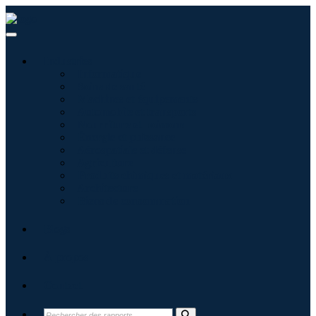
Industries
Informatique
Soins de santé
Machines et équipements
Automobile et transports
Nourriture et boissons
Énergie et puissance
Aérospatiale et défense
Agriculture
Produits chimiques et matériaux
Architecture
Biens de consommation
Blogs
À propos
Contact