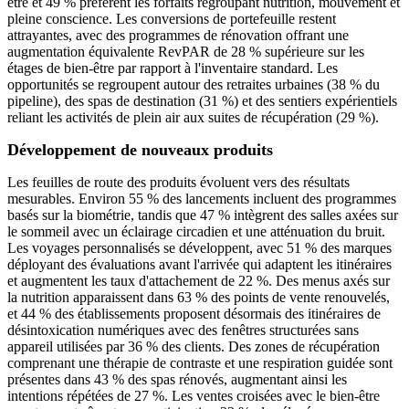
être et 49 % préfèrent les forfaits regroupant nutrition, mouvement et
pleine conscience. Les conversions de portefeuille restent
attrayantes, avec des programmes de rénovation offrant une
augmentation équivalente RevPAR de 28 % supérieure sur les
étages de bien-être par rapport à l'inventaire standard. Les
opportunités se regroupent autour des retraites urbaines (38 % du
pipeline), des spas de destination (31 %) et des sentiers expérientiels
reliant les activités de plein air aux suites de récupération (29 %).
Développement de nouveaux produits
Les feuilles de route des produits évoluent vers des résultats
mesurables. Environ 55 % des lancements incluent des programmes
basés sur la biométrie, tandis que 47 % intègrent des salles axées sur
le sommeil avec un éclairage circadien et une atténuation du bruit.
Les voyages personnalisés se développent, avec 51 % des marques
déployant des évaluations avant l'arrivée qui adaptent les itinéraires
et augmentent les taux d'attachement de 22 %. Des menus axés sur
la nutrition apparaissent dans 63 % des points de vente renouvelés,
et 44 % des établissements proposent désormais des itinéraires de
désintoxication numériques avec des fenêtres structurées sans
appareil utilisées par 36 % des clients. Des zones de récupération
comprenant une thérapie de contraste et une respiration guidée sont
présentes dans 43 % des spas rénovés, augmentant ainsi les
intentions répétées de 27 %. Les ventes croisées avec le bien-être