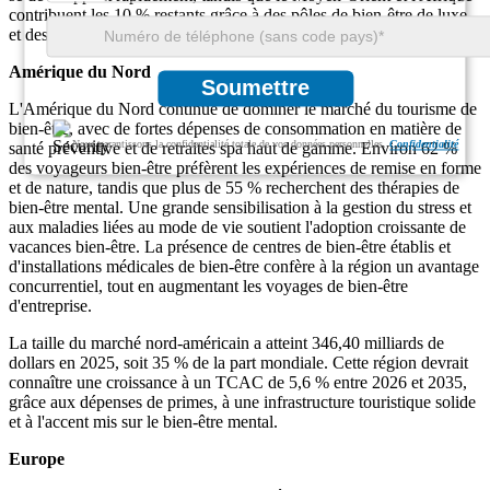
contribuent les 10 % restants grâce à des pôles de bien-être de luxe
et des investissements croissants dans le tourisme de santé.
Amérique du Nord
Soumettre
L'Amérique du Nord continue de dominer le marché du tourisme de
bien-être, avec de fortes dépenses de consommation en matière de
Nous garantissons la confidentialité totale de vos données personnelles.
Confidentialité
santé préventive et de retraites spa haut de gamme. Environ 62 %
des voyageurs bien-être préfèrent les expériences de remise en forme
et de nature, tandis que plus de 55 % recherchent des thérapies de
bien-être mental. Une grande sensibilisation à la gestion du stress et
aux maladies liées au mode de vie soutient l'adoption croissante de
vacances bien-être. La présence de centres de bien-être établis et
d'installations médicales de bien-être confère à la région un avantage
concurrentiel, tout en augmentant les voyages de bien-être
d'entreprise.
La taille du marché nord-américain a atteint 346,40 milliards de
dollars en 2025, soit 35 % de la part mondiale. Cette région devrait
connaître une croissance à un TCAC de 5,6 % entre 2026 et 2035,
grâce aux dépenses de primes, à une infrastructure touristique solide
et à l'accent mis sur le bien-être mental.
Europe