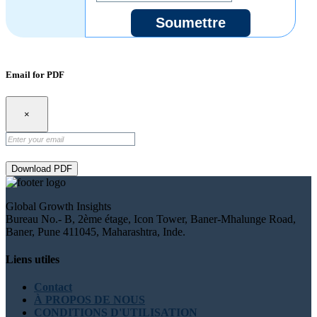
Soumettre
Email for PDF
×
Download PDF
Global Growth Insights
Bureau No.- B, 2ème étage, Icon Tower, Baner-Mhalunge Road,
Baner, Pune 411045, Maharashtra, Inde.
Liens utiles
Contact
À PROPOS DE NOUS
CONDITIONS D'UTILISATION