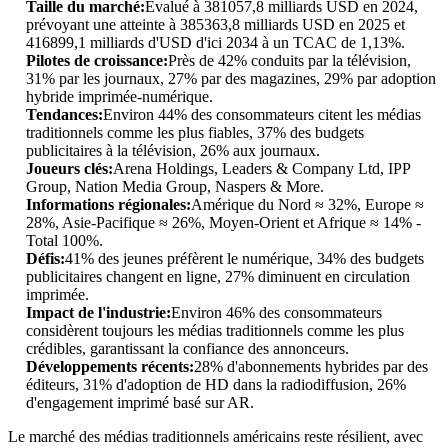
Taille du marché:
Évalué à 381057,8 milliards USD en 2024,
prévoyant une atteinte à 385363,8 milliards USD en 2025 et
416899,1 milliards d'USD d'ici 2034 à un TCAC de 1,13%.
Pilotes de croissance:
Près de 42% conduits par la télévision,
31% par les journaux, 27% par des magazines, 29% par adoption
hybride imprimée-numérique.
Tendances:
Environ 44% des consommateurs citent les médias
traditionnels comme les plus fiables, 37% des budgets
publicitaires à la télévision, 26% aux journaux.
Joueurs clés:
Arena Holdings, Leaders & Company Ltd, IPP
Group, Nation Media Group, Naspers & More.
Informations régionales:
Amérique du Nord ≈ 32%, Europe ≈
28%, Asie-Pacifique ≈ 26%, Moyen-Orient et Afrique ≈ 14% -
Total 100%.
Défis:
41% des jeunes préfèrent le numérique, 34% des budgets
publicitaires changent en ligne, 27% diminuent en circulation
imprimée.
Impact de l'industrie:
Environ 46% des consommateurs
considèrent toujours les médias traditionnels comme les plus
crédibles, garantissant la confiance des annonceurs.
Développements récents:
28% d'abonnements hybrides par des
éditeurs, 31% d'adoption de HD dans la radiodiffusion, 26%
d'engagement imprimé basé sur AR.
Le marché des médias traditionnels américains reste résilient, avec