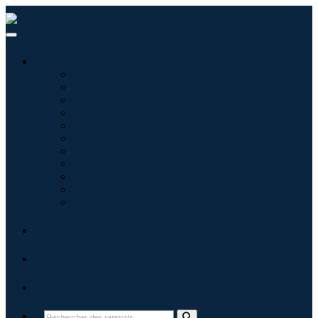
Industries
Informatique
Soins de santé
Machines et équipements
Automobile et transports
Nourriture et boissons
Énergie et puissance
Aérospatiale et défense
Agriculture
Produits chimiques et matériaux
Architecture
Biens de consommation
Blogs
À propos
Contact