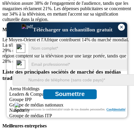
télévision assure 38% de l'engagement de l'audience, tandis que les
magazines réclament 21%. Les dépenses publicitaires se concentrent
sur 34% à la télévision, en mettant l'accent sur sa signification
culturelle dans la région.
×
Télécharger un échantillon gratuit
Moyen-Orient et Afrique
Le Moyen-Orient et l'Afrique contribuent 14% du marché mondial.
La télévision représente 47% de la part des médias, des journaux
29% et des magazines 24%. Environ 36% des annonceurs de la
région comptent sur la télévision pour une large portée, tandis que
28% continuent d'utiliser l'impression pour le ciblage local.
Liste des principales sociétés de marché des médias
traditionnelles profilées
Arena Holdings
Soumettre
Leaders & Company Ltd
Groupe IPP
Groupe de médias nationaux
Naspers
Nous garantissons la confidentialité totale de vos données personnelles.
Confidentialité
Groupe de médias ITP
Meilleures entreprises