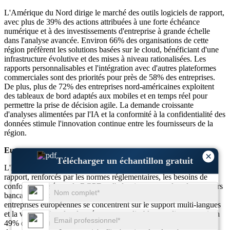
L'Amérique du Nord dirige le marché des outils logiciels de rapport,
avec plus de 39% des actions attribuées à une forte échéance
numérique et à des investissements d'entreprise à grande échelle
dans l'analyse avancée. Environ 66% des organisations de cette
région préfèrent les solutions basées sur le cloud, bénéficiant d'une
infrastructure évolutive et des mises à niveau rationalisées. Les
rapports personnalisables et l'intégration avec d'autres plateformes
commerciales sont des priorités pour près de 58% des entreprises.
De plus, plus de 72% des entreprises nord-américaines exploitent
des tableaux de bord adaptés aux mobiles et en temps réel pour
permettre la prise de décision agile. La demande croissante
d'analyses alimentées par l'IA et la conformité à la confidentialité des
données stimule l'innovation continue entre les fournisseurs de la
région.
Europe
×
Télécharger un échantillon gratuit
L'Europe représente près de 29% du marché des outils logiciels de
rapport, renforcés par les normes réglementaires, les besoins de
conformité basés sur le RGPD et l'adoption accrue dans les secteurs
bancaire, de soins de santé et de fabrication. Environ 63% des
entreprises européennes se concentrent sur le support multi-langues
et la visualisation des données personnalisables, tandis que environ
49% déploient des solutions sur site pour assurer le contrôle des