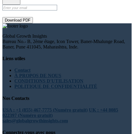
Download PDF
Global Growth Insights
Bureau No.- B, 2ème étage, Icon Tower, Baner-Mhalunge Road,
Baner, Pune 411045, Maharashtra, Inde.
Liens utiles
Contact
À PROPOS DE NOUS
CONDITIONS D'UTILISATION
POLITIQUE DE CONFIDENTIALITÉ
Nos Contacts
USA : +1 (855) 467-7775 (Numéro gratuit)
UK : +44 8085
022397 (Numéro gratuit)
sales@globalgrowthinsights.com
Connectez-vous avec nous