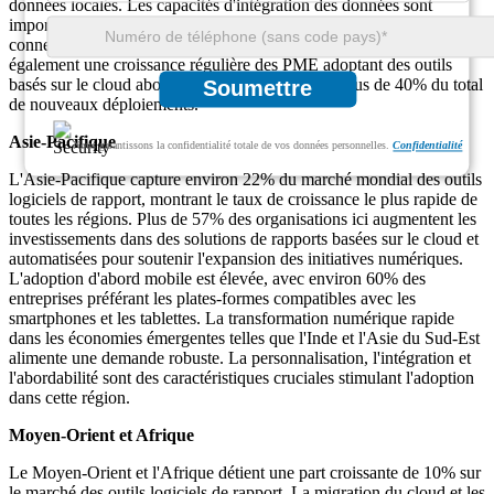
données locales. Les capacités d'intégration des données sont
importantes pour 53% des acheteurs, en particulier pour la
connexion avec les systèmes informatiques hérités. La région voit
également une croissance régulière des PME adoptant des outils
basés sur le cloud abordables, ce qui représente plus de 40% du total
Soumettre
de nouveaux déploiements.
Asie-Pacifique
Nous garantissons la confidentialité totale de vos données personnelles.
Confidentialité
L'Asie-Pacifique capture environ 22% du marché mondial des outils
logiciels de rapport, montrant le taux de croissance le plus rapide de
toutes les régions. Plus de 57% des organisations ici augmentent les
investissements dans des solutions de rapports basées sur le cloud et
automatisées pour soutenir l'expansion des initiatives numériques.
L'adoption d'abord mobile est élevée, avec environ 60% des
entreprises préférant les plates-formes compatibles avec les
smartphones et les tablettes. La transformation numérique rapide
dans les économies émergentes telles que l'Inde et l'Asie du Sud-Est
alimente une demande robuste. La personnalisation, l'intégration et
l'abordabilité sont des caractéristiques cruciales stimulant l'adoption
dans cette région.
Moyen-Orient et Afrique
Le Moyen-Orient et l'Afrique détient une part croissante de 10% sur
le marché des outils logiciels de rapport. La migration du cloud et les