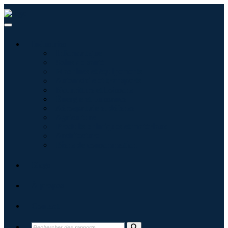
Industries
Informatique
Soins de santé
Machines et équipements
Automobile et transports
Nourriture et boissons
Énergie et puissance
Aérospatiale et défense
Agriculture
Produits chimiques et matériaux
Architecture
Biens de consommation
Blogs
À propos
Contact