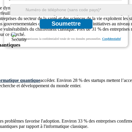
 dynamique, tirée par l’adoption mondiale dans tous les secteurs. Près 
feuille. Environ 37 % des organisations spécialisées dans l’intelligence a
eprises du secteur de la santé et des sciences de la vie exploitent les
Soumettre
ns gouvernementales canalisent des fonds vers des initiatives au niveau 
 de vulnérabilités du chiffrement classique. Près de 31 % des entrepris
our ce marché.
Nous garantissons la confidentialité totale de vos données personnelles.
Confidentialité
uantiques
ormatique quantique
accéder. Environ 28 % des startups mettent l’accen
 recherche et développement du monde entier.
des problèmes favorise l'adoption. Environ 33 % des entreprises confirme
uantiques par rapport à l'informatique classique.