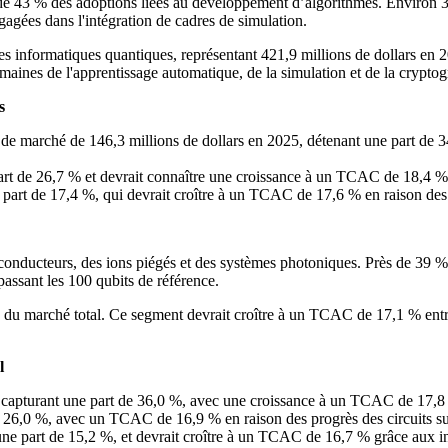
 de 43 % des adoptions liées au développement d’algorithmes. Environ 3
agées dans l'intégration de cadres de simulation.
es informatiques quantiques, représentant 421,9 millions de dollars en 2
ines de l'apprentissage automatique, de la simulation et de la cryptog
s
le de marché de 146,3 millions de dollars en 2025, détenant une part de
 part de 26,7 % et devrait connaître une croissance à un TCAC de 18,4
 part de 17,4 %, qui devrait croître à un TCAC de 17,6 % en raison des a
conducteurs, des ions piégés et des systèmes photoniques. Près de 39 % 
assant les 100 qubits de référence.
% du marché total. Ce segment devrait croître à un TCAC de 17,1 % entre 
l
, capturant une part de 36,0 %, avec une croissance à un TCAC de 17,8 %
 de 26,0 %, avec un TCAC de 16,9 % en raison des progrès des circuits 
une part de 15,2 %, et devrait croître à un TCAC de 16,7 % grâce aux i