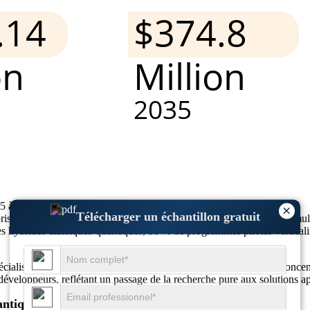
5 à 372,7 millions USD d'ici 2035, affichant un TCAC de 3,9 %
×
Télécharger un échantillon gratuit
se, 33 % d'intérêt pour l'intégration de l'IA, 29 % d'accent sur la sim
 hybrides classiques-quantiques, 31 % de programmes pilotes verticali
alisation croissante : environ 27 % des nouvelles initiatives se concent
 développeurs, reflétant un passage de la recherche pure aux solutions a
antiques