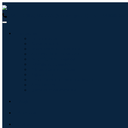
USA : +1 (855) 467-7775 (Numéro gratuit)
UK : +44 8085 0223
Industries
Informatique
Soins de santé
Machines et équipements
Automobile et transports
Nourriture et boissons
Énergie et puissance
Aérospatiale et défense
Agriculture
Produits chimiques et matériaux
Architecture
Biens de consommation
Blogs
À propos
Contact