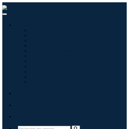
Industries
Informatique
Soins de santé
Machines et équipements
Automobile et transports
Nourriture et boissons
Énergie et puissance
Aérospatiale et défense
Agriculture
Produits chimiques et matériaux
Architecture
Biens de consommation
Blogs
À propos
Contact