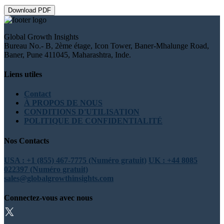
Download PDF
Global Growth Insights
Bureau No.- B, 2ème étage, Icon Tower, Baner-Mhalunge Road,
Baner, Pune 411045, Maharashtra, Inde.
Liens utiles
Contact
À PROPOS DE NOUS
CONDITIONS D'UTILISATION
POLITIQUE DE CONFIDENTIALITÉ
Nos Contacts
USA : +1 (855) 467-7775 (Numéro gratuit)
UK : +44 8085
022397 (Numéro gratuit)
sales@globalgrowthinsights.com
Connectez-vous avec nous