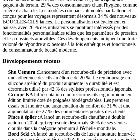
gagnent du terrain, 29 % des consommateurs citant l'hygiène comme
critère d'achat clé. Les modèles compacts alimentés par batterie et
conçus pour les voyages représentent désormais 34 % des nouveaux
BOUCLES-CILS lancés. La personnalisation est également en
hausse, avec 26 % des utilisateurs se montrant intéressés par des
fonctionnalités personnalisables telles que les paramètres de pression
et les coussinets amovibles. Ces développements indiquent une forte
volonté de répondre aux besoins à la fois esthétiques et fonctionnels
du consommateur de beauté moderne.
Développements récents
Shu Uemura :
Lancement d'un recourbe-cils de précision avec
une adhérence des cils améliorée de 20 %. Le rembourrage en
silicone amélioré du produit augmente la durabilité et est
désormais utilisé par 42 % des stylistes professionnels japonais.
Groupe KAI :
Présentation d'un recourbe-cils ergonomique en
édition limitée doté de poignées biodégradables. Les premiers
essais ont montré une augmentation du confort de 31 % et une
augmentation de 27 % des commentaires positifs des clients.
Pince à épiler :
A lancé un recourbe-cils chauffant à double
action en 2024, qui représente désormais 36 % de ses ventes
d'outils dans la catégorie premium à l'échelle mondiale.
Bord Seki :
A lancé un recourbe-cils de luxe à monture incurvée
pour les yeux écarquillés en 2023. Il a gagné du terrain auprès de