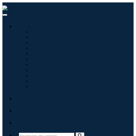
Industries
Informatique
Soins de santé
Machines et équipements
Automobile et transports
Nourriture et boissons
Énergie et puissance
Aérospatiale et défense
Agriculture
Produits chimiques et matériaux
Architecture
Biens de consommation
Blogs
À propos
Contact