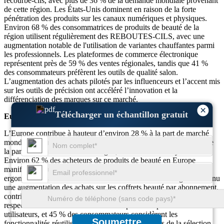
recourbe-cils, avec plus de 36 % de la demande mondiale provenant
de cette région. Les États-Unis dominent en raison de la forte
pénétration des produits sur les canaux numériques et physiques.
Environ 68 % des consommatrices de produits de beauté de la
région utilisent régulièrement des REBOUTES-CILS, avec une
augmentation notable de l'utilisation de variantes chauffantes parmi
les professionnels. Les plateformes de commerce électronique
représentent près de 59 % des ventes régionales, tandis que 41 %
des consommateurs préfèrent les outils de qualité salon.
L’augmentation des achats pilotés par les influenceurs et l’accent mis
sur les outils de précision ont accéléré l’innovation et la
différenciation des marques sur ce marché.
×
Télécharger un échantillon gratuit
Europe
L’Europe contribue à hauteur d’environ 28 % à la part de marché
mondiale des recourbe-cils, avec une forte demande de produits de
la part de pays comme l’Allemagne, la France et le Royaume-Uni.
Environ 62 % des acheteurs de produits de beauté en Europe
manifestent leur préférence pour les REBOUTES-CILS
ergonomiques et sans cruauté envers les animaux. La région a connu
une augmentation des achats sur les coffrets beauté par abonnement,
contribuant à près de 33 % des ventes en ligne. Les options
respectueuses de l'environnement sont préférées par 37 % des
utilisateurs, et 45 % des consommateurs considèrent les
Soumettre
fonctionnalités réutilisables comme essentielles lors de la sélection