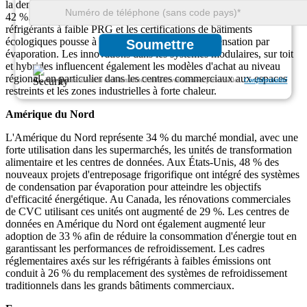
la demande totale du système, tandis que la climatisation représente
42 %. Dans toutes les régions, la préférence croissante pour les
réfrigérants à faible PRG et les certifications de bâtiments
écologiques pousse à l’adoption d’unités de condensation par
Soumettre
évaporation. Les innovations dans les systèmes modulaires, sur toit
et hybrides influencent également les modèles d'achat au niveau
régional, en particulier dans les centres commerciaux aux espaces
Nous garantissons la confidentialité totale de vos données personnelles.
Confidentialité
restreints et les zones industrielles à forte chaleur.
Amérique du Nord
L'Amérique du Nord représente 34 % du marché mondial, avec une
forte utilisation dans les supermarchés, les unités de transformation
alimentaire et les centres de données. Aux États-Unis, 48 ​​% des
nouveaux projets d'entreposage frigorifique ont intégré des systèmes
de condensation par évaporation pour atteindre les objectifs
d'efficacité énergétique. Au Canada, les rénovations commerciales
de CVC utilisant ces unités ont augmenté de 29 %. Les centres de
données en Amérique du Nord ont également augmenté leur
adoption de 33 % afin de réduire la consommation d'énergie tout en
garantissant les performances de refroidissement. Les cadres
réglementaires axés sur les réfrigérants à faibles émissions ont
conduit à 26 % du remplacement des systèmes de refroidissement
traditionnels dans les grands bâtiments commerciaux.