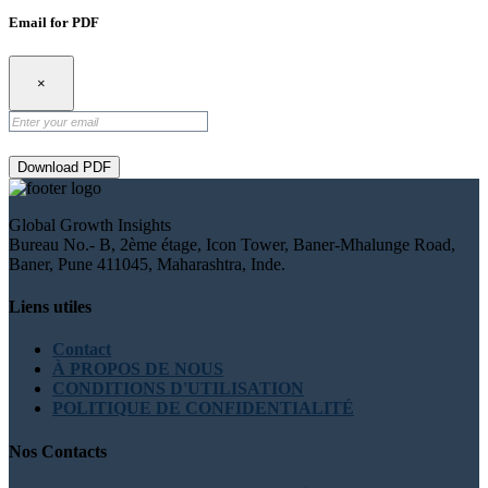
Email for PDF
×
Download PDF
Global Growth Insights
Bureau No.- B, 2ème étage, Icon Tower, Baner-Mhalunge Road,
Baner, Pune 411045, Maharashtra, Inde.
Liens utiles
Contact
À PROPOS DE NOUS
CONDITIONS D'UTILISATION
POLITIQUE DE CONFIDENTIALITÉ
Nos Contacts