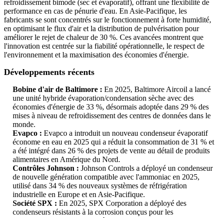
refroidissement bimode (sec et évaporatif), offrant une flexibilité de
performance en cas de pénurie d'eau. En Asie-Pacifique, les
fabricants se sont concentrés sur le fonctionnement à forte humidité,
en optimisant le flux d'air et la distribution de pulvérisation pour
améliorer le rejet de chaleur de 30 %. Ces avancées montrent que
l'innovation est centrée sur la fiabilité opérationnelle, le respect de
l'environnement et la maximisation des économies d'énergie.
Développements récents
Bobine d'air de Baltimore :
En 2025, Baltimore Aircoil a lancé
une unité hybride évaporation/condensation sèche avec des
économies d'énergie de 33 %, désormais adoptée dans 29 % des
mises à niveau de refroidissement des centres de données dans le
monde.
Evapco :
Evapco a introduit un nouveau condenseur évaporatif
économe en eau en 2025 qui a réduit la consommation de 31 % et
a été intégré dans 26 % des projets de vente au détail de produits
alimentaires en Amérique du Nord.
Contrôles Johnson :
Johnson Controls a déployé un condenseur
de nouvelle génération compatible avec l'ammoniac en 2025,
utilisé dans 34 % des nouveaux systèmes de réfrigération
industrielle en Europe et en Asie-Pacifique.
Société SPX :
En 2025, SPX Corporation a déployé des
condenseurs résistants à la corrosion conçus pour les