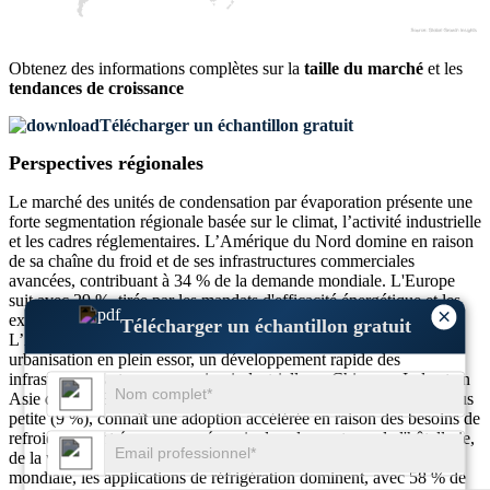
Obtenez des informations complètes sur la
taille du marché
et les
tendances de croissance
Télécharger un échantillon gratuit
Perspectives régionales
Le marché des unités de condensation par évaporation présente une
forte segmentation régionale basée sur le climat, l’activité industrielle
et les cadres réglementaires. L’Amérique du Nord domine en raison
de sa chaîne du froid et de ses infrastructures commerciales
avancées, contribuant à 34 % de la demande mondiale. L'Europe
suit avec 29 %, tirée par les mandats d'efficacité énergétique et les
×
exigences croissantes en matière de transformation alimentaire.
Télécharger un échantillon gratuit
L’Asie-Pacifique détient 28 % de part de marché, avec une
urbanisation en plein essor, un développement rapide des
infrastructures et une expansion industrielle en Chine, en Inde et en
Asie du Sud-Est. La région Moyen-Orient et Afrique, bien que plus
petite (9 %), connaît une adoption accélérée en raison des besoins de
refroidissement économe en énergie dans les secteurs de l'hôtellerie,
de la vente au détail et du stockage des aliments. À l'échelle
mondiale, les applications de réfrigération dominent, avec 58 % de