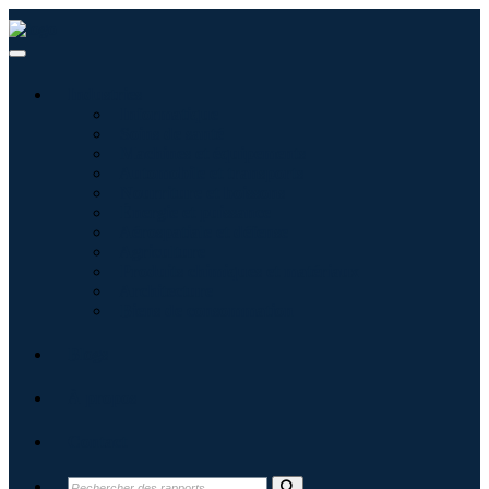
Industries
Informatique
Soins de santé
Machines et équipements
Automobile et transports
Nourriture et boissons
Énergie et puissance
Aérospatiale et défense
Agriculture
Produits chimiques et matériaux
Architecture
Biens de consommation
Blogs
À propos
Contact