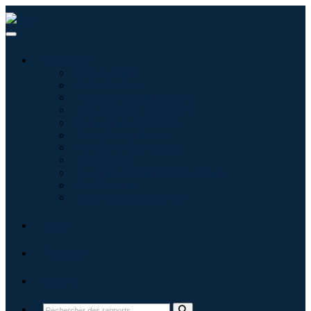
Industries
Informatique
Soins de santé
Machines et équipements
Automobile et transports
Nourriture et boissons
Énergie et puissance
Aérospatiale et défense
Agriculture
Produits chimiques et matériaux
Architecture
Biens de consommation
Blogs
À propos
Contact