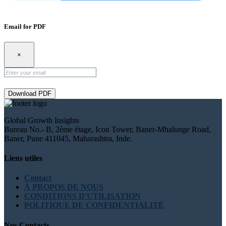
Email for PDF
×
Download PDF
Global Growth Insights
Bureau No.- B, 2ème étage, Icon Tower, Baner-Mhalunge Road,
Baner, Pune 411045, Maharashtra, Inde.
Liens utiles
Contact
À PROPOS DE NOUS
CONDITIONS D'UTILISATION
POLITIQUE DE CONFIDENTIALITÉ
Nos Contacts