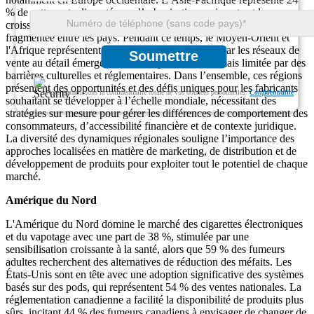
% de cette part, alimentée par l’urbanisation croissante et la
croissance du revenu disponible, même si la réglementation reste
fragmentée entre les pays. Pendant ce temps, le Moyen-Orient et
l'Afrique représentent une part de 7 %, soutenue par les réseaux de
Soumettre
vente au détail émergents dans les pôles urbains mais limitée par des
barrières culturelles et réglementaires. Dans l’ensemble, ces régions
présentent des opportunités et des défis uniques pour les fabricants
Nous garantissons la confidentialité totale de vos données personnelles.
Confidentialité
souhaitant se développer à l’échelle mondiale, nécessitant des
stratégies sur mesure pour gérer les différences de comportement des
consommateurs, d’accessibilité financière et de contexte juridique.
La diversité des dynamiques régionales souligne l’importance des
approches localisées en matière de marketing, de distribution et de
développement de produits pour exploiter tout le potentiel de chaque
marché.
Amérique du Nord
L'Amérique du Nord domine le marché des cigarettes électroniques
et du vapotage avec une part de 38 %, stimulée par une
sensibilisation croissante à la santé, alors que 59 % des fumeurs
adultes recherchent des alternatives de réduction des méfaits. Les
États-Unis sont en tête avec une adoption significative des systèmes
basés sur des pods, qui représentent 54 % des ventes nationales. La
réglementation canadienne a facilité la disponibilité de produits plus
sûrs, incitant 44 % des fumeurs canadiens à envisager de changer de