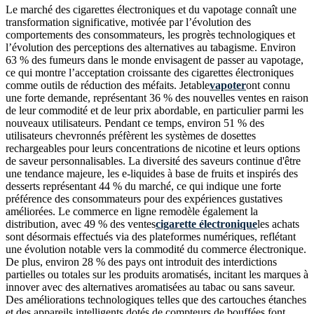
Le marché des cigarettes électroniques et du vapotage connaît une
transformation significative, motivée par l’évolution des
comportements des consommateurs, les progrès technologiques et
l’évolution des perceptions des alternatives au tabagisme. Environ
63 % des fumeurs dans le monde envisagent de passer au vapotage,
ce qui montre l’acceptation croissante des cigarettes électroniques
comme outils de réduction des méfaits. Jetable
vapoter
ont connu
une forte demande, représentant 36 % des nouvelles ventes en raison
de leur commodité et de leur prix abordable, en particulier parmi les
nouveaux utilisateurs. Pendant ce temps, environ 51 % des
utilisateurs chevronnés préfèrent les systèmes de dosettes
rechargeables pour leurs concentrations de nicotine et leurs options
de saveur personnalisables. La diversité des saveurs continue d'être
une tendance majeure, les e-liquides à base de fruits et inspirés des
desserts représentant 44 % du marché, ce qui indique une forte
préférence des consommateurs pour des expériences gustatives
améliorées. Le commerce en ligne remodèle également la
distribution, avec 49 % des ventes
cigarette électronique
les achats
sont désormais effectués via des plateformes numériques, reflétant
une évolution notable vers la commodité du commerce électronique.
De plus, environ 28 % des pays ont introduit des interdictions
partielles ou totales sur les produits aromatisés, incitant les marques à
innover avec des alternatives aromatisées au tabac ou sans saveur.
Des améliorations technologiques telles que des cartouches étanches
et des appareils intelligents dotés de compteurs de bouffées font