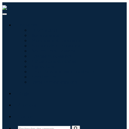
Industries
Informatique
Soins de santé
Machines et équipements
Automobile et transports
Nourriture et boissons
Énergie et puissance
Aérospatiale et défense
Agriculture
Produits chimiques et matériaux
Architecture
Biens de consommation
Blogs
À propos
Contact