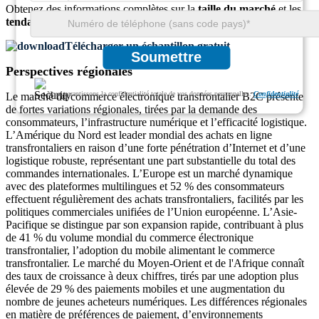
Obtenez des informations complètes sur la
taille du marché
et les
tendances de croissance
Télécharger un échantillon gratuit
Soumettre
Perspectives régionales
Nous garantissons la confidentialité totale de vos données personnelles.
Confidentialité
Le marché du commerce électronique transfrontalier B2C présente
de fortes variations régionales, tirées par la demande des
consommateurs, l’infrastructure numérique et l’efficacité logistique.
L’Amérique du Nord est leader mondial des achats en ligne
transfrontaliers en raison d’une forte pénétration d’Internet et d’une
logistique robuste, représentant une part substantielle du total des
commandes internationales. L’Europe est un marché dynamique
avec des plateformes multilingues et 52 % des consommateurs
effectuent régulièrement des achats transfrontaliers, facilités par les
politiques commerciales unifiées de l’Union européenne. L’Asie-
Pacifique se distingue par son expansion rapide, contribuant à plus
de 41 % du volume mondial du commerce électronique
transfrontalier, l’adoption du mobile alimentant le commerce
transfrontalier. Le marché du Moyen-Orient et de l'Afrique connaît
des taux de croissance à deux chiffres, tirés par une adoption plus
élevée de 29 % des paiements mobiles et une augmentation du
nombre de jeunes acheteurs numériques. Les différences régionales
en matière de préférences de paiement, d’environnements