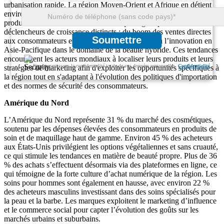
urbanisation rapide. La région Moyen-Orient et Afrique en détient
environ 7 %, avec une demande croissante de parfums de luxe et de
produits de beauté certifiés halal. Chaque région présente des
déclencheurs de croissance distincts : du boom des ventes directes
Soumettre
aux consommateurs en Amérique du Nord jusqu’à l’innovation en
Asie-Pacifique dans le domaine de la beauté hybride. Ces tendances
encouragent les acteurs mondiaux à localiser leurs produits et leurs
Nous garantissons la confidentialité totale de vos données personnelles.
Confidentialité
stratégies de marketing afin d'exploiter les opportunités spécifiques à
la région tout en s'adaptant à l'évolution des politiques d'importation
et des normes de sécurité des consommateurs.
Amérique du Nord
L’Amérique du Nord représente 31 % du marché des cosmétiques,
soutenu par les dépenses élevées des consommateurs en produits de
soin et de maquillage haut de gamme. Environ 45 % des acheteurs
aux États-Unis privilégient les options végétaliennes et sans cruauté,
ce qui stimule les tendances en matière de beauté propre. Plus de 36
% des achats s’effectuent désormais via des plateformes en ligne, ce
qui témoigne de la forte culture d’achat numérique de la région. Les
soins pour hommes sont également en hausse, avec environ 22 %
des acheteurs masculins investissant dans des soins spécialisés pour
la peau et la barbe. Les marques exploitent le marketing d’influence
et le commerce social pour capter l’évolution des goûts sur les
marchés urbains et suburbains.