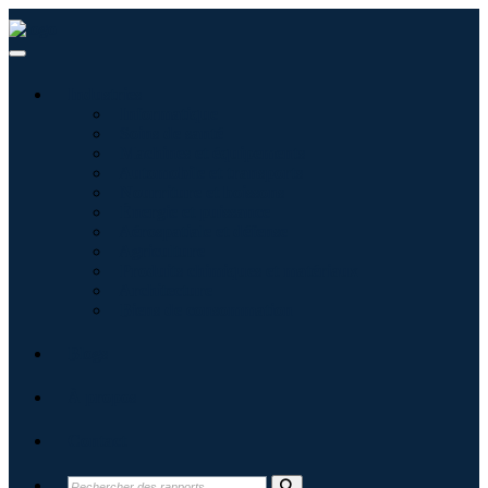
Industries
Informatique
Soins de santé
Machines et équipements
Automobile et transports
Nourriture et boissons
Énergie et puissance
Aérospatiale et défense
Agriculture
Produits chimiques et matériaux
Architecture
Biens de consommation
Blogs
À propos
Contact