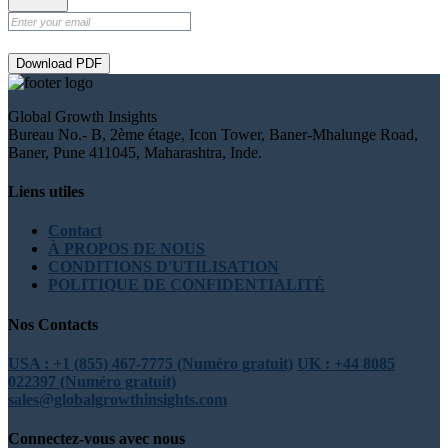
Download PDF
Global Growth Insights
Bureau No.- B, 2ème étage, Icon Tower, Baner-Mhalunge Road,
Baner, Pune 411045, Maharashtra, Inde.
Liens utiles
Contact
À PROPOS DE NOUS
CONDITIONS D'UTILISATION
POLITIQUE DE CONFIDENTIALITÉ
Nos Contacts
USA : +1 (855) 467-7775 (Numéro gratuit)
UK : +44 8085
022397 (Numéro gratuit)
sales@globalgrowthinsights.com
Connectez-vous avec nous