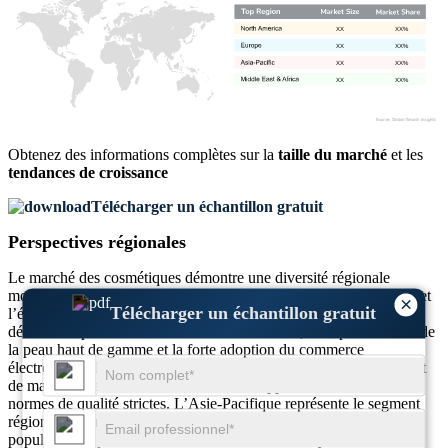
XX
XX%
XX
XX%
XX
XX%
XX
XX%
Obtenez des informations complètes sur la
taille du marché
et les
tendances de croissance
Télécharger un échantillon gratuit
Perspectives régionales
Le marché des cosmétiques démontre une diversité régionale
motivée par les préférences culturelles, les habitudes de dépenses et
×
Télécharger un échantillon gratuit
l’évolution des paysages réglementaires. L’Amérique du Nord
détient une part de marché dominante de 31 %, tirée par les soins de
la peau haut de gamme et la forte adoption du commerce
électronique. L'Europe suit de près avec environ 28 %, bénéficiant
de marques de beauté axées sur le développement durable et de
normes de qualité strictes. L’Asie-Pacifique représente le segment
régional le plus important avec 34 %, alimenté par une forte
population de jeunes, les tendances de la K-beauty et une