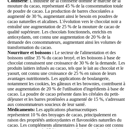
Confiserie
: L'industrie de la confiserie domine le marché de la
mouture du cacao, représentant 45 % de la consommation totale
de poudre de cacao. La production de barres chocolatées a
augmenté de 30 %, augmentant ainsi le besoin en poudres de
cacao naturelles et alcalines. L'évolution vers le chocolat noir a
entraîné une augmentation de 25 % de la mouture de cacao de
qualité supérieure. Les chocolats fonctionnels, enrichis en
antioxydants, ont connu une augmentation de 20 % de la
demande des consommateurs, augmentant ainsi les volumes de
transformation du cacao.
Nourriture et boissons :
Le secteur de l'alimentation et des
boissons utilise 35 % du cacao broyé, et les boissons à base de
chocolat connaissent une croissance de 30 % de la demande. Les
produits laitiers infusés au cacao, tels que le lait au chocolat et le
yaourt, ont connu une croissance de 25 % en raison de leurs
avantages nutritionnels. Les applications de boulangerie,
notamment les cookies, les gâteaux et les brownies, contribuent à
une augmentation de 20 % de l'utilisation d'ingrédients à base de
cacao. La poudre de cacao présente dans les céréales du petit-
déjeuner et les barres protéinées a augmenté de 15 %, s'adressant
aux consommateurs soucieux de leur santé.
Médicaments:
Les applications pharmaceutiques
représentent 10 % des broyages de cacao, principalement en
raison des propriétés antioxydantes et flavonoïdes naturelles du
cacao. Les compléments alimentaires à base de cacao ont connu