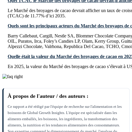
Quel TCAC le Marché des broyages de cacao devrait-il afficher
Le Marché des broyages de cacao devrait afficher un taux de croi
(TCAC) de 11.77% d’ici 2035.
Quels sont les principaux acteurs du Marché des broyages de 
Barry Callebaut, Cargill, Nestle SA, Blommer Chocolate Company
OIL, Puratos, Irca, Foley’s Candies LP, Olam, Kerry Group, Guittar
Alpezzi Chocolate, Valrhona, Republica Del Cacao, TCHO, Cmoi
Quelle était la valeur du Marché des broyages de cacao en 202
En 2025, la valeur du Marché des broyages de cacao s’élevait à U
À propos de l'auteur / des auteurs :
Ce rapport a été rédigé par l'équipe de recherche sur l'alimentation et les
boissons de Global Growth Insights. L'équipe est spécialisée dans les
aliments emballés, les boissons, les ingrédients, la transformation des
aliments, la nutrition et les tendances alimentaires des consommateurs.
Son expertise comprend le dimensionnement du marché, l'analyse du