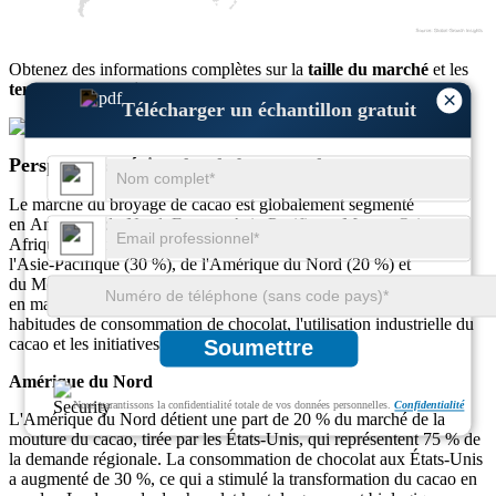
Obtenez des informations complètes sur la
taille du marché
et les
tendances de croissance
×
Télécharger un échantillon gratuit
Télécharger un échantillon gratuit
Perspectives régionales de broyage du cacao
Le marché du broyage de cacao est globalement segmenté
en Amérique du Nord, Europe, Asie-Pacifique, Moyen-Orient et
Afrique. L'Europe est en tête avec une part de 40 %, suivie de
l'Asie-Pacifique (30 %), de l'Amérique du Nord (20 %) et
du Moyen-Orient et de l'Afrique (10 %). Les tendances régionales
en matière de transformation du cacao sont façonnées par les
habitudes de consommation de chocolat, l'utilisation industrielle du
cacao et les initiatives de développement durable.
Soumettre
Amérique du Nord
Nous garantissons la confidentialité totale de vos données personnelles.
Confidentialité
L'Amérique du Nord détient une part de 20 % du marché de la
mouture du cacao, tirée par les États-Unis, qui représentent 75 % de
la demande régionale. La consommation de chocolat aux États-Unis
a augmenté de 30 %, ce qui a stimulé la transformation du cacao en