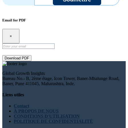
Email for PDF
×
Download PDF
Global Growth Insights
Bureau No.- B, 2ème étage, Icon Tower, Baner-Mhalunge Road,
Baner, Pune 411045, Maharashtra, Inde.
Liens utiles
Contact
À PROPOS DE NOUS
CONDITIONS D'UTILISATION
POLITIQUE DE CONFIDENTIALITÉ