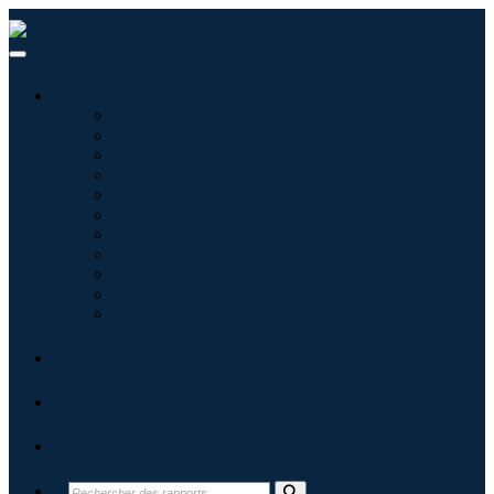
Industries
Informatique
Soins de santé
Machines et équipements
Automobile et transports
Nourriture et boissons
Énergie et puissance
Aérospatiale et défense
Agriculture
Produits chimiques et matériaux
Architecture
Biens de consommation
Blogs
À propos
Contact