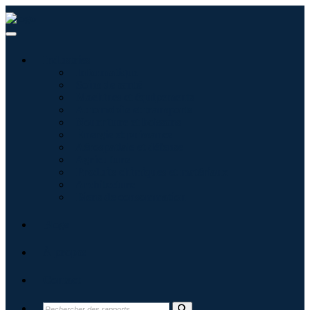
Industries
Informatique
Soins de santé
Machines et équipements
Automobile et transports
Nourriture et boissons
Énergie et puissance
Aérospatiale et défense
Agriculture
Produits chimiques et matériaux
Architecture
Biens de consommation
Blogs
À propos
Contact