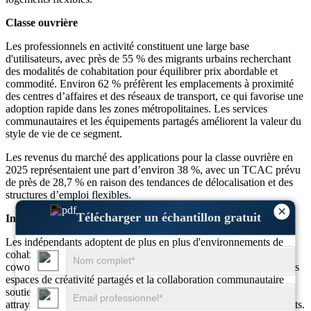
Classe ouvrière
Les professionnels en activité constituent une large base
d'utilisateurs, avec près de 55 % des migrants urbains recherchant
des modalités de cohabitation pour équilibrer prix abordable et
commodité. Environ 62 % préfèrent les emplacements à proximité
des centres d’affaires et des réseaux de transport, ce qui favorise une
adoption rapide dans les zones métropolitaines. Les services
communautaires et les équipements partagés améliorent la valeur du
style de vie de ce segment.
Les revenus du marché des applications pour la classe ouvrière en
2025 représentaient une part d’environ 38 %, avec un TCAC prévu
de près de 28,7 % en raison des tendances de délocalisation et des
structures d’emploi flexibles.
×
Télécharger un échantillon gratuit
Indépendants
Les indépendants adoptent de plus en plus d'environnements de
cohabitation, près de 37 % d'entre eux appréciant l'accès au
coworking, les opportunités de réseautage et les baux flexibles. Les
espaces de créativité partagés et la collaboration communautaire
soutiennent la croissance professionnelle, rendant la cohabitation
attrayante pour les travailleurs à distance et les salariés indépendants.