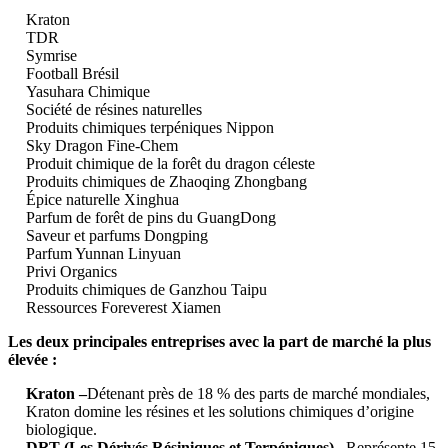
Kraton
TDR
Symrise
Football Brésil
Yasuhara Chimique
Société de résines naturelles
Produits chimiques terpéniques Nippon
Sky Dragon Fine-Chem
Produit chimique de la forêt du dragon céleste
Produits chimiques de Zhaoqing Zhongbang
Épice naturelle Xinghua
Parfum de forêt de pins du GuangDong
Saveur et parfums Dongping
Parfum Yunnan Linyuan
Privi Organics
Produits chimiques de Ganzhou Taipu
Ressources Foreverest Xiamen
Les deux principales entreprises avec la part de marché la plus
élevée :
Kraton –
Détenant près de 18 % des parts de marché mondiales,
Kraton domine les résines et les solutions chimiques d’origine
biologique.
DRT (Les Dérivés Résiniques et Terpéniques) –
Représente 15