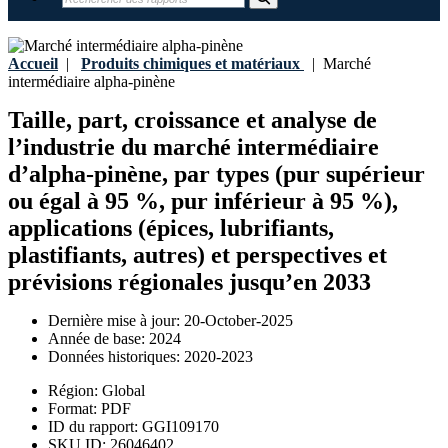
Accueil
|
Produits chimiques et matériaux
|
Marché
intermédiaire alpha-pinène
Taille, part, croissance et analyse de
l’industrie du marché intermédiaire
d’alpha-pinène, par types (pur supérieur
ou égal à 95 %, pur inférieur à 95 %),
applications (épices, lubrifiants,
plastifiants, autres) et perspectives et
prévisions régionales jusqu’en 2033
Dernière mise à jour:
20-October-2025
Année de base:
2024
Données historiques:
2020-2023
Région:
Global
Format:
PDF
ID du rapport:
GGI109170
SKU ID:
26046402