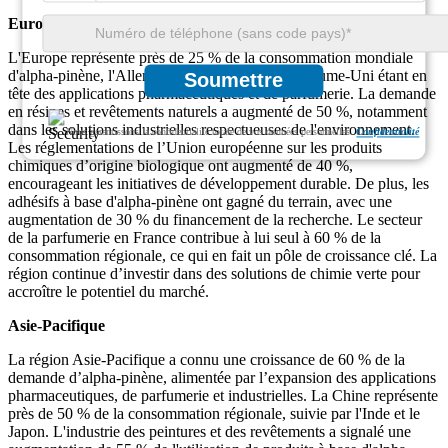
Europe
L'Europe représente près de 25 % de la consommation mondiale
d'alpha-pinène, l'Allemagne, la France et le Royaume-Uni étant en
Soumettre
tête des applications pharmaceutiques et de parfumerie. La demande
en résines et revêtements naturels a augmenté de 50 %, notamment
dans les solutions industrielles respectueuses de l'environnement.
Nous garantissons la confidentialité totale de vos données personnelles.
Confidentialité
Les réglementations de l’Union européenne sur les produits
chimiques d’origine biologique ont augmenté de 40 %,
encourageant les initiatives de développement durable. De plus, les
adhésifs à base d'alpha-pinène ont gagné du terrain, avec une
augmentation de 30 % du financement de la recherche. Le secteur
de la parfumerie en France contribue à lui seul à 60 % de la
consommation régionale, ce qui en fait un pôle de croissance clé. La
région continue d’investir dans des solutions de chimie verte pour
accroître le potentiel du marché.
Asie-Pacifique
La région Asie-Pacifique a connu une croissance de 60 % de la
demande d’alpha-pinène, alimentée par l’expansion des applications
pharmaceutiques, de parfumerie et industrielles. La Chine représente
près de 50 % de la consommation régionale, suivie par l'Inde et le
Japon. L'industrie des peintures et des revêtements a signalé une