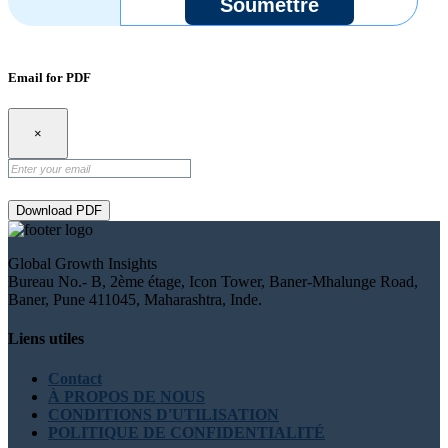
Soumettre
Email for PDF
×
Download PDF
Global Growth Insights
Bureau No.- B, 2ème étage, Icon Tower, Baner-Mhalunge Road,
Baner, Pune 411045, Maharashtra, Inde.
Liens utiles
Contact
À PROPOS DE NOUS
CONDITIONS D'UTILISATION
POLITIQUE DE CONFIDENTIALITÉ