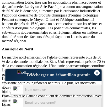
consommation totale, tirée par les applications pharmaceutiques et
de parfumerie. La région Asie-Pacifique a connu une augmentation
de 60 % de la demande, alimentée par la croissance industrielle et
l’adoption croissante de produits chimiques d’origine biologique.
Pendant ce temps, le Moyen-Orient et l’Afrique contribuent à
hauteur de près de 15 %, avec un accent croissant sur les résines et
adhésifs d’origine biologique. Les politiques commerciales, les
subventions gouvernementales et les réglementations en matière de
durabilité sont des facteurs clés qui façonnent la croissance du
marché régional.
Amérique du Nord
Le marché nord-américain de l’alpha-pinène représente plus de 30
% de la demande mondiale, les États-Unis représentant près de 70 %
de la consommation régionale. L'industrie pharmaceutique contribue
à elle seule à plus de 50 % de la demande, suivie par le secteur des
×
Télécharger un échantillon gratuit
parfums avec 40 %. L'industrie agroalimentaire a augmenté
l'adoption de l'alpha-pinène de 35 %, en raison d'une préférence
croissante pour les ingrédients naturels. De plus, les incitations
gouvernementales en faveur des produits chimiques d’origine
biologique ont augmenté de 45 %, soutenant ainsi l’industrie. Les
États-Unis et le Canada continuent de dominer la production, avec
une augmentation de 55 % des investissements manufacturiers
locaux pour réduire la dépendance aux importations.