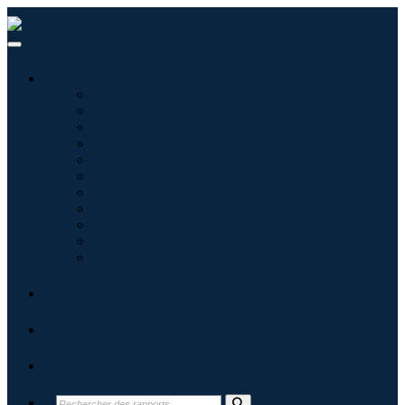
Industries
Informatique
Soins de santé
Machines et équipements
Automobile et transports
Nourriture et boissons
Énergie et puissance
Aérospatiale et défense
Agriculture
Produits chimiques et matériaux
Architecture
Biens de consommation
Blogs
À propos
Contact