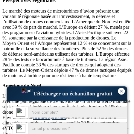
Perspectives régionales
Le marché des moteurs de microturbines d’avion présente une
variabilité régionale basée sur l’investissement, la défense et
l’utilisation de drones commerciaux. L'Amérique du Nord est en tête
avec 39 % de part de marché. L’Europe en détient 27 %, menés par
des programmes d’aviation hybrides. L'Asie-Pacifique suit avec 22
%, soutenue par la croissance de la production de drones. Le
Moyen-Orient et l’Afrique représentent 12 % et se concentrent sur la
patrouille et la surveillance des frontières. Plus de 52 % des drones
de défense nord-américains utilisent des turbines. L'Europe effectue
28 % des tests de biocarburants à base de turbines. La région Asie-
Pacifique compte 33 % des startups de drones qui adoptent des
turbines. Le Moyen-Orient déploie 47 % de drones tactiques équipés
de moteurs à turbine pour une résilience à haute température.
Amérique du Nord
×
Télécharger un échantillon gratuit
L’Amérique du Nord domine le marché des microturbines d’avion
avec une part régionale de 39 %. Plus de 43 % de la R&D mondiale
sur les drones à turbine a lieu aux États-Unis. Environ 52 % des
drones militaires de cette région utilisent des moteurs à turbine.
Environ 34% de
drones agricoles
en Amérique du Nord sont
alimentés par turbine. La région accueille 29 % des entreprises
eVTOL pilotant des turbomoteurs. La R&D aérospatiale aux États-
Unis représente 41 % des brevets sur la propulsion par turbine. Les