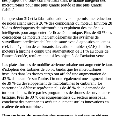
des projets de drones commerciaux dans le monde intègrent des
microturbines pour une plus grande portée et une plus grande
fiabilité.
L'impression 3D et la fabrication additive ont permis une réduction
de poids allant jusqu'à 26 % des composants du moteur. Environ 28
% des développeurs de microturbines exploitent des matériaux
intelligents pour augmenter l’efficacité thermique. Plus de 40 % des
conceptions de moteurs incluent désormais des systèmes de
surveillance prédictive de l’état de santé avec diagnostics en temps
réel. L'intégration de carburants d'aviation durables (SAF) dans les
moteurs à turbine a connu une augmentation de 31 % au cours de
l'année écoulée, renforçant ainsi les objectifs de l'aviation verte.
Les plates-formes de mobilité aérienne urbaine ont augmenté le taux
d'adoption des turbines de 35 %, tandis que les microturbines
installées dans les drones cargo ont affiché une augmentation de
43 % d'une année sur l'autre. On note également une augmentation
de 39 % du développement de microturbines bi-carburant. Le
secteur de la défense représente plus de 46 % de la demande de
turbomachines, tirée par les programmes de drones de surveillance
tactique. Près de 30 % des équipementiers du secteur aérospatial
concluent des partenariats axés uniquement sur les innovations en
matière de microturbines.
Dynamique du marché des moteurs à micro-turbines