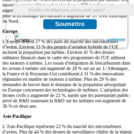
investissements militaires dans les drones ISR à turbine ont
augmenté de 37 % l’année dernière. Le financement de démarrage
pour la technologie des turbines a augmenté de 33 % en Amérique
du Nord.
Soumettre
Europe
Nous garantissons la confidentialité totale de vos données personnelles.
Confidentialité
L’Europe détient 27 % des parts du marché des microturbines
d’avion. Environ 33 % des projets d’aviation hybride de l’UE
incluent la propulsion par turbine. Environ 41 % des drones
militaires financés dans le cadre des programmes de l'UE utilisent
des moteurs à turbine. Les essais d'intégration de biocarburants dans
les avions à turbine ont augmenté de 28 % sur un an. L’Allemagne,
la France et le Royaume-Uni contribuent à 31 % des innovations
régionales en matière de moteurs à turbine. Plus de 29 % des
demandes de brevet dans le domaine de la propulsion aérospatiale
en Europe concernent des technologies de turbines. L'adoption des
drones civils a augmenté de 22 %, tandis que les partenariats public-
privé de R&D soutenant la R&D sur les turbines ont augmenté de
36 % en deux ans.
Asie-Pacifique
L’Asie-Pacifique représente 22 % du marché des microturbines
d’avion. Plus de 44 % des drones de surveillance côtière de la région