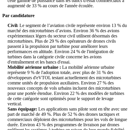
cette gamme de puissance dans les bancs d'essai commerciaux a
augmenté de 33 % au cours de l'année écoulée.
Par candidature
Civil:
Le segment de l’aviation civile représente environ 13 % du
marché des microturbines d’avions. Environ 36 % des avions
expérimentaux légers du secteur civil utilisent désormais des
microturbines. Plus de 29 % des opérateurs de drones civils
passent à la propulsion par turbine pour améliorer leurs
performances en altitude. Environ 24 % de l'intégration de
turbines dans la catégorie civile concerne les avions
d'entraînement et les bancs d'essai.
Mobilité aérienne urbaine :
La mobilité aérienne urbaine
représente 9 % de l'adoption totale, avec plus de 31 % des
développeurs d'eVTOL testant actuellement des microturbines
comme unités de propulsion auxiliaires. Environ 27 % des
nouveaux concepts de vols urbains incluent des microturbines
pour une portée étendue. Environ 22 % des modèles de turbines
de cette catégorie sont optimisés pour le support de levage
vertical.
Sans équipage:
Les applications sans pilote sont en tête avec une
part de marché de 49 %. Plus de 52 % des drones tactiques et
commerciaux déploient des microturbines pour les vols de longue
durée. Environ 43 % des programmes de livraison par drones
préfèrent les systèmes à turbine en raison de leur grande fiabilité.