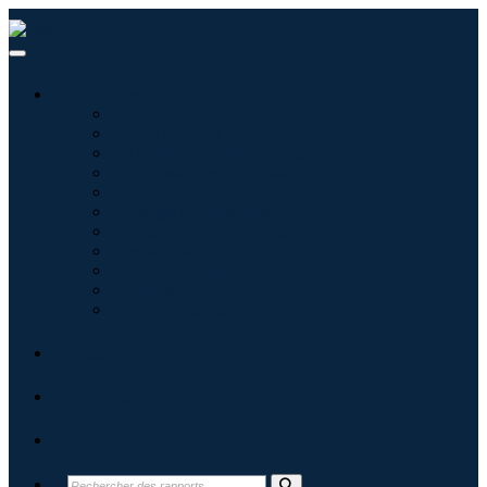
Industries
Informatique
Soins de santé
Machines et équipements
Automobile et transports
Nourriture et boissons
Énergie et puissance
Aérospatiale et défense
Agriculture
Produits chimiques et matériaux
Architecture
Biens de consommation
Blogs
À propos
Contact