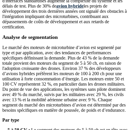
d'interfaces standardisés augmente la complexité du système et les
délais de test. Plus de 30% de
avion hybride
les projets de
développement des trois dernières années ont signalé des obstacles à
l'intégration impliquant des microturbines, contribuant aux
dépassements de coûts de développement et aux retards de
certification.
Analyse de segmentation
Le marché des moteurs de microturbine d’avion est segmenté par
type et par application, avec des tendances de performances
spécifiques définissant la demande. Plus de 43 % de la demande
totale provient des moteurs du segment de 5 à 50 ch, en raison de
l'adoption croissante des drones. Environ 37 % des développeurs
d’avions hybrides préfèrent les moteurs de 100 à 200 ch pour une
utilisation à forte consommation d’énergie. Les moteurs entre 50 et
100 CV représentent 32 %, en particulier dans les drones militaires.
Du point de vue des applications, les systèmes sans pilote dominent
avec 49 % du marché, suivis par les militaires avec 29 %, les civils
avec 13 % et la mobilité aérienne urbaine avec 9 %. Chaque
segment du marché des microturbines d’avion est déterminé par des
besoins spécifiques en matière de poussée, de poids et d’endurance.
Par type
5 à 50 CV :
Le segment des moteurs de 5 à 50 ch est en tête avec