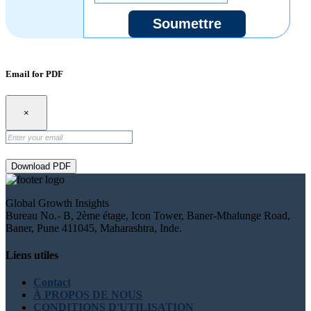
Soumettre
Email for PDF
×
Download PDF
Global Growth Insights
Bureau No.- B, 2ème étage, Icon Tower, Baner-Mhalunge Road,
Baner, Pune 411045, Maharashtra, Inde.
Liens utiles
Contact
À PROPOS DE NOUS
CONDITIONS D'UTILISATION