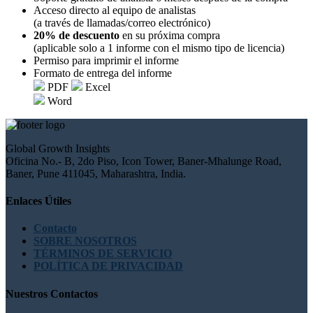
Acceso directo al equipo de analistas
(a través de llamadas/correo electrónico)
20% de descuento
en su próxima compra
(aplicable solo a 1 informe con el mismo tipo de licencia)
Permiso para imprimir el informe
Formato de entrega del informe
PDF
Excel
Word
Global Growth Insights
Oficina No.- B, 2do Piso, Icon Tower, Baner-Mhalunge Road,
Baner, Pune 411045, Maharashtra, India.
Enlaces Útiles
Contacto
SOBRE NOSOTROS
TÉRMINOS DE SERVICIO
POLÍTICA DE PRIVACIDAD
Nuestros Contactos