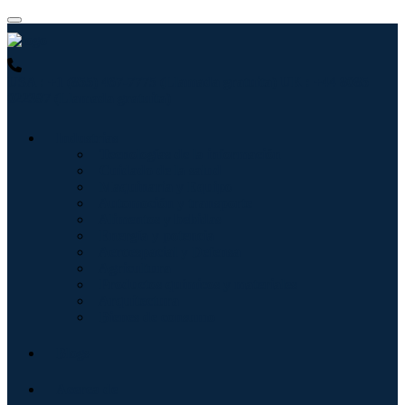
USA : +1 (855) 467-7775 (Llamada gratuita)
UK : +44 8085
022397 (Llamada gratuita)
Industrias
Tecnologías de la información
Cuidado de la salud
Maquinaria y Equipo
Automoción y transporte
Alimentos y bebidas
Energía y potencia
Aeroespacial y Defensa
Agricultura
Productos químicos y materiales
Arquitectura
Bienes de consumo
Blogs
Acerca de