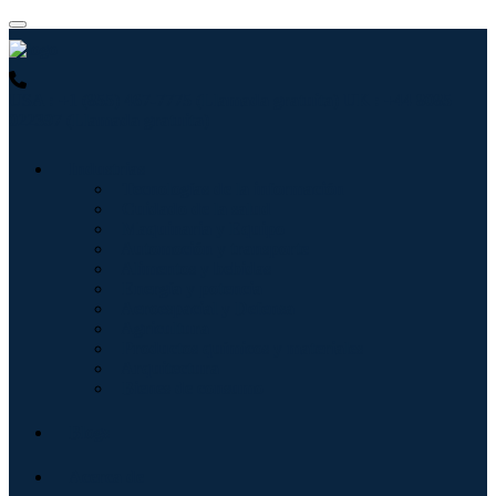
USA : +1 (855) 467-7775 (Llamada gratuita)
UK : +44 8085
022397 (Llamada gratuita)
Industrias
Tecnologías de la información
Cuidado de la salud
Maquinaria y Equipo
Automoción y transporte
Alimentos y bebidas
Energía y potencia
Aeroespacial y Defensa
Agricultura
Productos químicos y materiales
Arquitectura
Bienes de consumo
Blogs
Acerca de