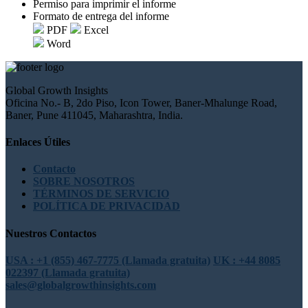
Permiso para imprimir el informe
Formato de entrega del informe
PDF
Excel
Word
Global Growth Insights
Oficina No.- B, 2do Piso, Icon Tower, Baner-Mhalunge Road,
Baner, Pune 411045, Maharashtra, India.
Enlaces Útiles
Contacto
SOBRE NOSOTROS
TÉRMINOS DE SERVICIO
POLÍTICA DE PRIVACIDAD
Nuestros Contactos
USA : +1 (855) 467-7775 (Llamada gratuita)
UK : +44 8085
022397 (Llamada gratuita)
sales@globalgrowthinsights.com