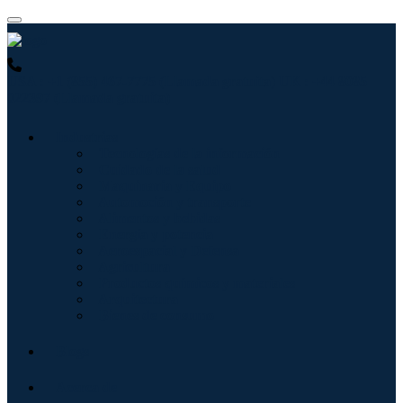
USA : +1 (855) 467-7775 (Llamada gratuita)
UK : +44 8085
022397 (Llamada gratuita)
Industrias
Tecnologías de la información
Cuidado de la salud
Maquinaria y Equipo
Automoción y transporte
Alimentos y bebidas
Energía y potencia
Aeroespacial y Defensa
Agricultura
Productos químicos y materiales
Arquitectura
Bienes de consumo
Blogs
Acerca de