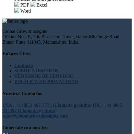
PDF
Excel
Word
Global Growth Insights
Oficina No.- B, 2do Piso, Icon Tower, Baner-Mhalunge Road,
Baner, Pune 411045, Maharashtra, India.
Enlaces Útiles
Contacto
SOBRE NOSOTROS
TÉRMINOS DE SERVICIO
POLÍTICA DE PRIVACIDAD
Nuestros Contactos
USA : +1 (855) 467-7775 (Llamada gratuita)
UK : +44 8085
022397 (Llamada gratuita)
sales@globalgrowthinsights.com
Conéctate con nosotros