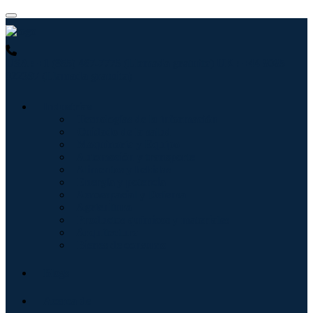
USA : +1 (855) 467-7775 (Llamada gratuita)
UK : +44 8085
022397 (Llamada gratuita)
Industrias
Tecnologías de la información
Cuidado de la salud
Maquinaria y Equipo
Automoción y transporte
Alimentos y bebidas
Energía y potencia
Aeroespacial y Defensa
Agricultura
Productos químicos y materiales
Arquitectura
Bienes de consumo
Blogs
Acerca de