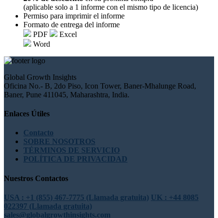
(aplicable solo a 1 informe con el mismo tipo de licencia)
Permiso para imprimir el informe
Formato de entrega del informe
PDF
Excel
Word
Global Growth Insights
Oficina No.- B, 2do Piso, Icon Tower, Baner-Mhalunge Road,
Baner, Pune 411045, Maharashtra, India.
Enlaces Útiles
Contacto
SOBRE NOSOTROS
TÉRMINOS DE SERVICIO
POLÍTICA DE PRIVACIDAD
Nuestros Contactos
USA : +1 (855) 467-7775 (Llamada gratuita)
UK : +44 8085
022397 (Llamada gratuita)
sales@globalgrowthinsights.com