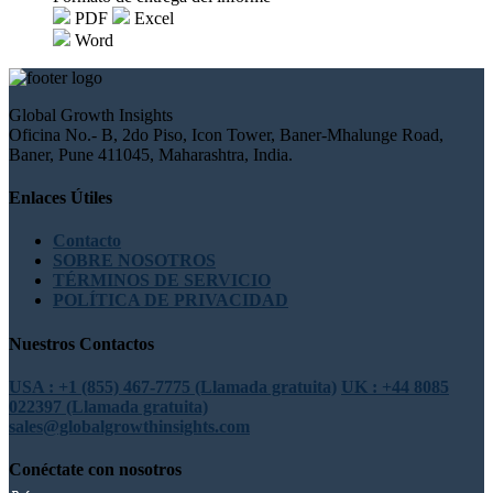
PDF
Excel
Word
Global Growth Insights
Oficina No.- B, 2do Piso, Icon Tower, Baner-Mhalunge Road,
Baner, Pune 411045, Maharashtra, India.
Enlaces Útiles
Contacto
SOBRE NOSOTROS
TÉRMINOS DE SERVICIO
POLÍTICA DE PRIVACIDAD
Nuestros Contactos
USA : +1 (855) 467-7775 (Llamada gratuita)
UK : +44 8085
022397 (Llamada gratuita)
sales@globalgrowthinsights.com
Conéctate con nosotros