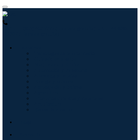
USA : +1 (855) 467-7775 (Llamada gratuita)
UK : +44 8085
022397 (Llamada gratuita)
Industrias
Tecnologías de la información
Cuidado de la salud
Maquinaria y Equipo
Automoción y transporte
Alimentos y bebidas
Energía y potencia
Aeroespacial y Defensa
Agricultura
Productos químicos y materiales
Arquitectura
Bienes de consumo
Blogs
Acerca de