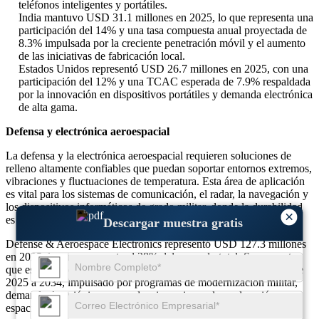
teléfonos inteligentes y portátiles.
India mantuvo USD 31.1 millones en 2025, lo que representa una
participación del 14% y una tasa compuesta anual proyectada de
8.3% impulsada por la creciente penetración móvil y el aumento
de las iniciativas de fabricación local.
Estados Unidos representó USD 26.7 millones en 2025, con una
participación del 12% y una TCAC esperada de 7.9% respaldada
por la innovación en dispositivos portátiles y demanda electrónica
de alta gama.
Defensa y electrónica aeroespacial
La defensa y la electrónica aeroespacial requieren soluciones de
relleno altamente confiables que puedan soportar entornos extremos,
vibraciones y fluctuaciones de temperatura. Esta área de aplicación
es vital para los sistemas de comunicación, el radar, la navegación y
los dispositivos informáticos de grado militar, donde la durabilidad
×
es esencial.
Descargar muestra gratis
Defense & Aeroespace Electronics representó USD 127.3 millones
en 2025, lo que representa el 28% del mercado total. Se proyecta
que este segmento crecerá a una tasa compuesta anual del 7.7% de
2025 a 2034, impulsado por programas de modernización militar,
demanda de aviónica avanzada e inversiones de exploración
espacial.