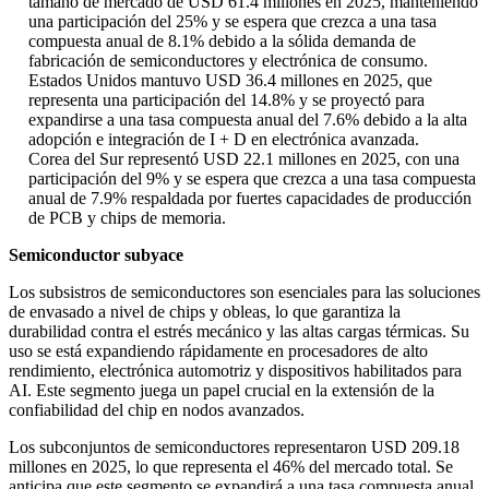
tamaño de mercado de USD 61.4 millones en 2025, manteniendo
una participación del 25% y se espera que crezca a una tasa
compuesta anual de 8.1% debido a la sólida demanda de
fabricación de semiconductores y electrónica de consumo.
Estados Unidos mantuvo USD 36.4 millones en 2025, que
representa una participación del 14.8% y se proyectó para
expandirse a una tasa compuesta anual del 7.6% debido a la alta
adopción e integración de I + D en electrónica avanzada.
Corea del Sur representó USD 22.1 millones en 2025, con una
participación del 9% y se espera que crezca a una tasa compuesta
anual de 7.9% respaldada por fuertes capacidades de producción
de PCB y chips de memoria.
Semiconductor subyace
Los subsistros de semiconductores son esenciales para las soluciones
de envasado a nivel de chips y obleas, lo que garantiza la
durabilidad contra el estrés mecánico y las altas cargas térmicas. Su
uso se está expandiendo rápidamente en procesadores de alto
rendimiento, electrónica automotriz y dispositivos habilitados para
AI. Este segmento juega un papel crucial en la extensión de la
confiabilidad del chip en nodos avanzados.
Los subconjuntos de semiconductores representaron USD 209.18
millones en 2025, lo que representa el 46% del mercado total. Se
anticipa que este segmento se expandirá a una tasa compuesta anual