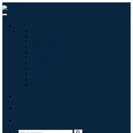
Industrias
Tecnologías de la información
Cuidado de la salud
Maquinaria y Equipo
Automoción y transporte
Alimentos y bebidas
Energía y potencia
Aeroespacial y Defensa
Agricultura
Productos químicos y materiales
Arquitectura
Bienes de consumo
Blogs
Acerca de
Contacto