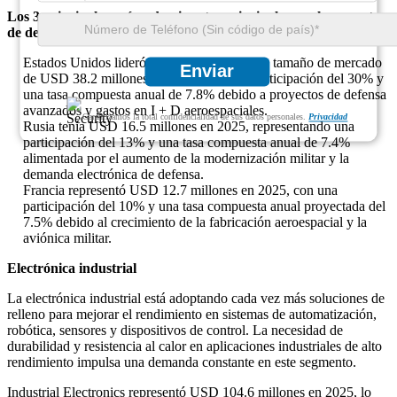
Los 3 principales países dominantes principales en el segmento
de defensa y electrónica aeroespacial
Estados Unidos lideró este segmento con un tamaño de mercado
Enviar
de USD 38.2 millones en 2025, con una participación del 30% y
una tasa compuesta anual de 7.8% debido a proyectos de defensa
avanzados y gastos en I + D aeroespaciales.
Garantizamos la total confidencialidad de sus datos personales.
Privacidad
Rusia tenía USD 16.5 millones en 2025, representando una
participación del 13% y una tasa compuesta anual de 7.4%
alimentada por el aumento de la modernización militar y la
demanda electrónica de defensa.
Francia representó USD 12.7 millones en 2025, con una
participación del 10% y una tasa compuesta anual proyectada del
7.5% debido al crecimiento de la fabricación aeroespacial y la
aviónica militar.
Electrónica industrial
La electrónica industrial está adoptando cada vez más soluciones de
relleno para mejorar el rendimiento en sistemas de automatización,
robótica, sensores y dispositivos de control. La necesidad de
durabilidad y resistencia al calor en aplicaciones industriales de alto
rendimiento impulsa una demanda constante en este segmento.
Industrial Electronics representó USD 104.6 millones en 2025, lo