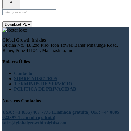
×
Download PDF
Global Growth Insights
Oficina No.- B, 2do Piso, Icon Tower, Baner-Mhalunge Road,
Baner, Pune 411045, Maharashtra, India.
Enlaces Útiles
Contacto
SOBRE NOSOTROS
TÉRMINOS DE SERVICIO
POLÍTICA DE PRIVACIDAD
Nuestros Contactos
USA : +1 (855) 467-7775 (Llamada gratuita)
UK : +44 8085
022397 (Llamada gratuita)
sales@globalgrowthinsights.com