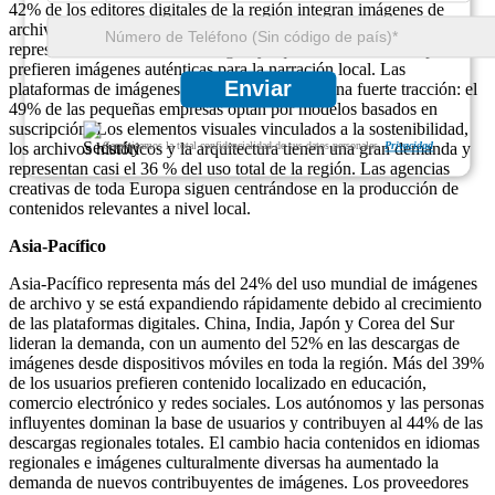
42% de los editores digitales de la región integran imágenes de
archivo en artículos y blogs. El contenido editorial y cultural
representa el 31% de las descargas, ya que los usuarios europeos
prefieren imágenes auténticas para la narración local. Las
Enviar
plataformas de imágenes pagas experimentan una fuerte tracción: el
49% de las pequeñas empresas optan por modelos basados ​​en
suscripción. Los elementos visuales vinculados a la sostenibilidad,
Garantizamos la total confidencialidad de sus datos personales.
Privacidad
los archivos históricos y la arquitectura tienen una gran demanda y
representan casi el 36 % del uso total de la región. Las agencias
creativas de toda Europa siguen centrándose en la producción de
contenidos relevantes a nivel local.
Asia-Pacífico
Asia-Pacífico representa más del 24% del uso mundial de imágenes
de archivo y se está expandiendo rápidamente debido al crecimiento
de las plataformas digitales. China, India, Japón y Corea del Sur
lideran la demanda, con un aumento del 52% en las descargas de
imágenes desde dispositivos móviles en toda la región. Más del 39%
de los usuarios prefieren contenido localizado en educación,
comercio electrónico y redes sociales. Los autónomos y las personas
influyentes dominan la base de usuarios y contribuyen al 44% de las
descargas regionales totales. El cambio hacia contenidos en idiomas
regionales e imágenes culturalmente diversas ha aumentado la
demanda de nuevos contribuyentes de imágenes. Los proveedores