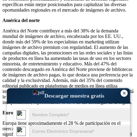
específicas están mejor posicionados para capitalizar las diversas
oportunidades regionales en el mercado de imágenes de archivo.
América del norte
América del Norte contribuye a más del 38% de la demanda
mundial de imágenes de archivo, encabezada por los EE. UU.,
donde más del 59% de los especialistas en marketing utilizan
imágenes de archivo premium con regularidad. El aumento de las
campañas digitales, las promociones en las redes sociales y las listas
de productos en línea ha aumentado las tasas de uso en los sectores
minorista, de entretenimiento y educativo. Más del 47% del
contenido descargado en América del Norte proviene de bibliotecas
de imágenes de archivo pagas, lo que destaca una preferencia por la
calidad y la exclusividad. Además, más del 35% del contenido
editorial publicado en plataformas de medios en línea utiliza
imágenes de archivo, lo que genera una demanda constante. Canadá
×
Descargar muestra gratis
le sigue con un uso creciente entre blogueros y creativos
independientes, representando el 11% de las descargas de la región.
Europa
Europa tiene aproximadamente el 28 % de participación en el
mercado mundial de imágenes de archivo, con una adopción
significativa en Alemania, el Reino Unido, Francia e Italia. Más del