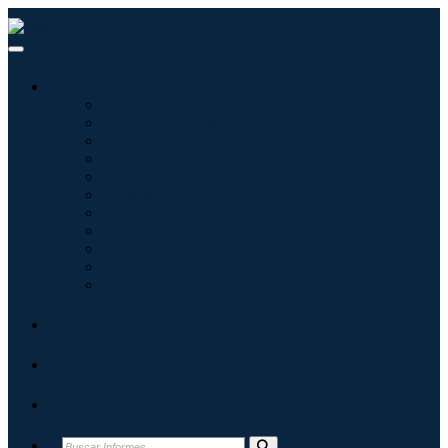
Industrias
Tecnologías de la información
Cuidado de la salud
Maquinaria y Equipo
Automoción y transporte
Alimentos y bebidas
Energía y potencia
Aeroespacial y Defensa
Agricultura
Productos químicos y materiales
Arquitectura
Bienes de consumo
Blogs
Acerca de
Contacto