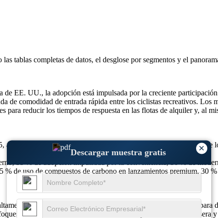
o las
tablas completas de datos, el desglose por segmentos y el panoram
de EE. UU., la adopción está impulsada por la creciente participación d
anda de comodidad de entrada rápida entre los ciclistas recreativos. Los
res para reducir los tiempos de respuesta en las flotas de alquiler y, al
 aumentó a 160 millones de dólares en 2026 y se espera que alcance l
×
Descargar muestra gratis
rno, 35 % de adopción impulsada por la conveniencia, 30 % de moderniza
 35 % de uso de compuestos de carbono en lanzamientos premium, 30 % d
tamente especializado dentro de la industria mundial de equipos para de
foques de diseño son los sistemas de acceso rápido, de entrada trasera y