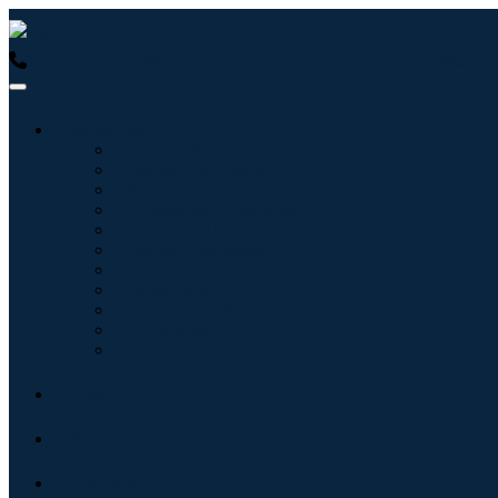
USA : +1 (855) 467-7775 (Llamada gratuita)
UK : +44 8085 02
Industrias
Tecnologías de la información
Cuidado de la salud
Maquinaria y Equipo
Automoción y transporte
Alimentos y bebidas
Energía y potencia
Aeroespacial y Defensa
Agricultura
Productos químicos y materiales
Arquitectura
Bienes de consumo
Blogs
Acerca de
Contacto