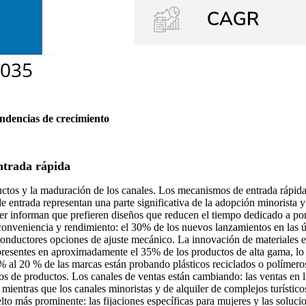
endencias de crecimiento
ntrada rápida
os y la maduración de los canales. Los mecanismos de entrada rápida, i
 entrada representan una parte significativa de la adopción minorista 
er informan que prefieren diseños que reducen el tiempo dedicado a pone
e conveniencia y rendimiento: el 30% de los nuevos lanzamientos en las
conductores opciones de ajuste mecánico. La innovación de materiales e
resentes en aproximadamente el 35% de los productos de alta gama, lo q
 % al 20 % de las marcas están probando plásticos reciclados o polímer
os de productos. Los canales de ventas están cambiando: las ventas en 
 mientras que los canales minoristas y de alquiler de complejos turísti
lto más prominente: las fijaciones específicas para mujeres y las soluci