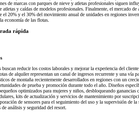
ones de marcas con parques de nieve y atletas profesionales siguen in
e atletas y caídas de modelos profesionales. Finalmente, el mercado de 
re el 20% y el 30% del movimiento anual de unidades en regiones invernal
a economía de las flotas.
trada rápida
os
 buscan reducir los costos laborales y mejorar la experiencia del cliente
lotas de alquiler representan un canal de ingresos recurrente y una vía
urísticos de montaña recientemente desarrollados en regiones con un cre
oportunidades de prueba y promoción durante todo el año. Diseños especí
 pequeños optimizados para mujeres y niños, desbloqueando ganancias c
ulares, kits de actualización y servicios de mantenimiento por suscripci
ncorporación de sensores para el seguimiento del uso y la supervisión de 
de análisis y seguridad del resort.