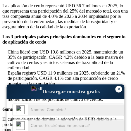
La aplicación de cerdo representó USD 56.7 millones en 2025, lo
que representa una participación del 25% del mercado total, con una
tasa compuesta anual de 4.0% de 2025 a 2034 impulsadas por la
prevención de la enfermedad, las medidas de bioseguridad y el
aseguramiento de la calidad de la exportación.
Los 3 principales países principales dominantes en el segmento
de aplicación de cerdo
China lideró con USD 19.8 millones en 2025, manteniendo un
35% de participación, CAGR 4.2% debido a la base masiva de
cultivo de cerdos y estrictos sistemas de trazabilidad de la
enfermedad.
España registró USD 11.9 millones en 2025, cubriendo un 21%
de participación, CAGR 4.1% con alta producción de cerdo
orientada a la exportación.
×
Vietnam registró USD 8.7 millones en 2025, con una
Descargar muestra gratis
participación del 15%, CAGR 3.9% respaldada por la
modernización de las prácticas de cultivo de cerdos.
Ganado
El cultivo de ganado domina la adopción de RFID debido a la
producción de leche, las exportaciones de carne de res y los
mandatos regulatorios para la trazabilidad. Más del 46% del uso