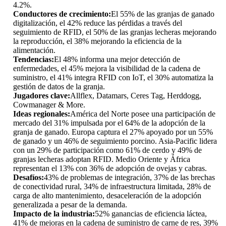
4.2%.
Conductores de crecimiento:
El 55% de las granjas de ganado
digitalización, el 42% reduce las pérdidas a través del
seguimiento de RFID, el 50% de las granjas lecheras mejorando
la reproducción, el 38% mejorando la eficiencia de la
alimentación.
Tendencias:
El 48% informa una mejor detección de
enfermedades, el 45% mejora la visibilidad de la cadena de
suministro, el 41% integra RFID con IoT, el 30% automatiza la
gestión de datos de la granja.
Jugadores clave:
Allflex, Datamars, Ceres Tag, Herddogg,
Cowmanager & More.
Ideas regionales:
América del Norte posee una participación de
mercado del 31% impulsada por el 64% de la adopción de la
granja de ganado. Europa captura el 27% apoyado por un 55%
de ganado y un 46% de seguimiento porcino. Asia-Pacific lidera
con un 29% de participación como 61% de cerdo y 49% de
granjas lecheras adoptan RFID. Medio Oriente y África
representan el 13% con 36% de adopción de ovejas y cabras.
Desafíos:
43% de problemas de integración, 37% de las brechas
de conectividad rural, 34% de infraestructura limitada, 28% de
carga de alto mantenimiento, desaceleración de la adopción
generalizada a pesar de la demanda.
Impacto de la industria:
52% ganancias de eficiencia láctea,
41% de mejoras en la cadena de suministro de carne de res, 39%