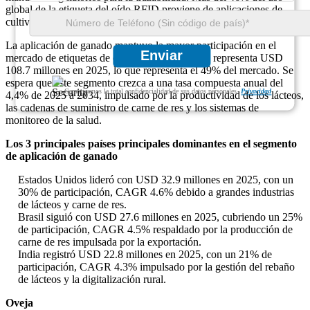
global de la etiqueta del oído RFID proviene de aplicaciones de
cultivo de ganado.
La aplicación de ganado mantuvo la mayor participación en el
Enviar
mercado de etiquetas de oído RFID Smart, que representa USD
108.7 millones en 2025, lo que representa el 49% del mercado. Se
espera que este segmento crezca a una tasa compuesta anual del
Garantizamos la total confidencialidad de sus datos personales.
Privacidad
4,4% de 2025 a 2034, impulsado por la productividad de los lácteos,
las cadenas de suministro de carne de res y los sistemas de
monitoreo de la salud.
Los 3 principales países principales dominantes en el segmento
de aplicación de ganado
Estados Unidos lideró con USD 32.9 millones en 2025, con un
30% de participación, CAGR 4.6% debido a grandes industrias
de lácteos y carne de res.
Brasil siguió con USD 27.6 millones en 2025, cubriendo un 25%
de participación, CAGR 4.5% respaldado por la producción de
carne de res impulsada por la exportación.
India registró USD 22.8 millones en 2025, con un 21% de
participación, CAGR 4.3% impulsado por la gestión del rebaño
de lácteos y la digitalización rural.
Oveja