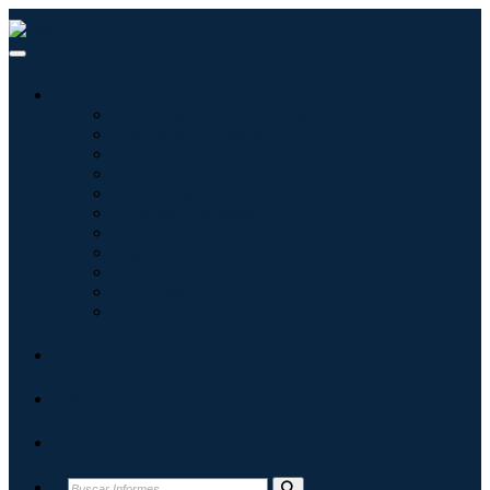
Industrias
Tecnologías de la información
Cuidado de la salud
Maquinaria y Equipo
Automoción y transporte
Alimentos y bebidas
Energía y potencia
Aeroespacial y Defensa
Agricultura
Productos químicos y materiales
Arquitectura
Bienes de consumo
Blogs
Acerca de
Contacto