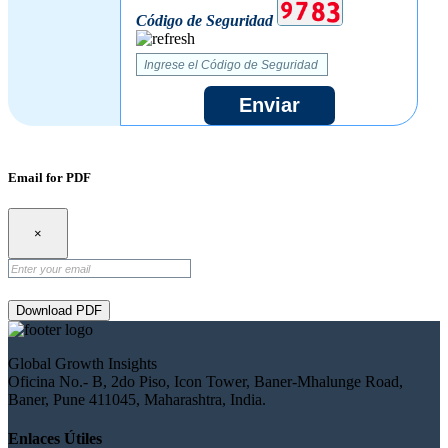
Código de Seguridad
Enviar
Email for PDF
×
Download PDF
Global Growth Insights
Oficina No.- B, 2do Piso, Icon Tower, Baner-Mhalunge Road,
Baner, Pune 411045, Maharashtra, India.
Enlaces Útiles