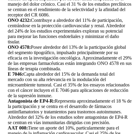
manejo del dolor crónico. Casi el 31 % de los estudios preclínicos
se centran en el rendimiento de la selectividad y la afinidad del
receptor del CR 6086.
ONO 4232:
Contribuye a alrededor del 11% de participación,
centrándose en la protección cardiovascular y renal. Alrededor
del 24% de los estudios experimentales exploran su potencial
para mejorar las funciones endoteliales y minimizar el daño
tisular.
ONO 4578:
Posee alrededor del 13% de la participación global
del segmento tipográfico, impulsado principalmente por su
eficacia en la investigación oncológica. Aproximadamente el 29%
de las empresas farmacéuticas están integrando ONO 4578 en sus
líneas de terapia combinada.
E 7046:
Capta alrededor del 15% de la demanda total del
mercado con su alta relevancia en la modulación del
microambiente tumoral. Casi el 35% de los ensayos relacionados
con el cáncer incluyen el E 7046 para aplicaciones de reducción
de la supresión inmune.
Antagonista de EP4-R:
Representa aproximadamente el 18 % de
la participación y se centra en el desarrollo de fármacos
antiinflamatorios y tratamientos para trastornos autoinmunes.
Alrededor del 32% de los estudios sobre antagonistas de EP4-R
se centran en vías inmunitarias dirigidas con precisión.
AAT 008:
Tiene un aporte del 10%, particularmente para el
manejo de la inflamación cardiovascular. Casi el 25% de los