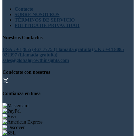
Contacto
SOBRE NOSOTROS
TÉRMINOS DE SERVICIO
POLÍTICA DE PRIVACIDAD
Nuestros Contactos
USA : +1 (855) 467-7775 (Llamada gratuita)
UK : +44 8085
022397 (Llamada gratuita)
sales@globalgrowthinsights.com
Conéctate con nosotros
Confianza en línea