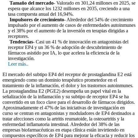
Tamaño del mercado
- Valorado en 301,24 millones en 2025, se
espera que alcance los 1232 millones en 2035, creciendo a una
tasa compuesta anual del 16,94%.
Impulsores de crecimiento
- Alrededor del 54% de crecimiento
impulsado por el aumento de casos de enfermedades autoinmunes
y el 38% por el aumento de la inversión en terapias dirigidas a
receptores.
Tendencias
- Casi un 41 % de innovación en antagonistas del
receptor EP4 y un 36 % de adopción de descubrimiento de
fármacos asistido por IA, lo que acelera la eficiencia de la
investigación.
Leer más..
El mercado del subtipo EP4 del receptor de prostaglandina E2 está
emergiendo como un dominio terapéutico prometedor en el
tratamiento de la inflamación, el dolor y los trastornos autoinmunes.
La prostaglandina E2 (PGE2) desempeña un papel vital en la
señalización de la inflamación y su subtipo de receptor EP4 se ha
convertido en un foco clave para el desarrollo de fármacos dirigidos.
Aproximadamente el 47% de las iniciativas de investigación en
curso se centran en antagonistas y moduladores de EP4 destinados a
tratar afecciones como la artritis reumatoide, la osteoartritis y la
enfermedad inflamatoria intestinal. Alrededor del 38% de las
empresas biofarmacéuticas en etapa clínica están invirtiendo en
compuestos específicos de EP4 para mejorar la eficacia y reducir los