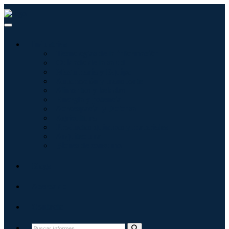
Industrias
Tecnologías de la información
Cuidado de la salud
Maquinaria y Equipo
Automoción y transporte
Alimentos y bebidas
Energía y potencia
Aeroespacial y Defensa
Agricultura
Productos químicos y materiales
Arquitectura
Bienes de consumo
Blogs
Acerca de
Contacto