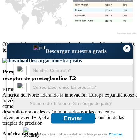
468.16 M
38%
357.28 M
29%
338.13 M
26%
91.24 M
7%
Obtenga información completa sobre el
tamaño del mercado
y las
×
tendencias de crecimiento
Descargar muestra gratis
Descargar muestra gratis
Perspectiva regional del mercado del subtipo EP4 del
receptor de prostaglandina E2
El mercado global exhibe diversas dinámicas regionales, con
América del Norte liderando la innovación, Europa expandiéndose a
través de la investigación colaborativa y Asia-Pacífico emergiendo
como un centro clave de crecimiento biofarmacéutico. Los
desarrollos regionales están impulsados ​​por las crecientes
inversiones en I+D, el apoyo regulatorio y la expansión de las
Enviar
terapias de precisión.
América del norte
Garantizamos la total confidencialidad de sus datos personales.
Privacidad