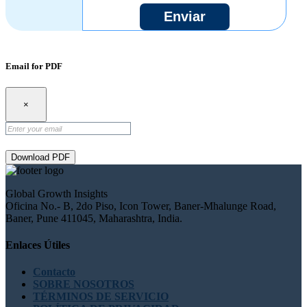
Enviar
Email for PDF
×
Download PDF
Global Growth Insights
Oficina No.- B, 2do Piso, Icon Tower, Baner-Mhalunge Road,
Baner, Pune 411045, Maharashtra, India.
Enlaces Útiles
Contacto
SOBRE NOSOTROS
TÉRMINOS DE SERVICIO