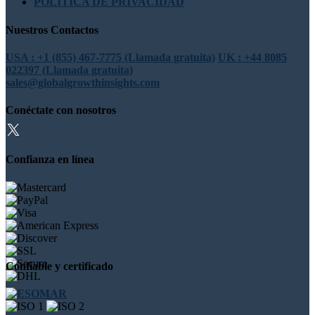
POLÍTICA DE PRIVACIDAD
Nuestros Contactos
USA : +1 (855) 467-7775 (Llamada gratuita)
UK : +44 8085
022397 (Llamada gratuita)
sales@globalgrowthinsights.com
Conéctate con nosotros
Confianza en línea
Confiable y certificado