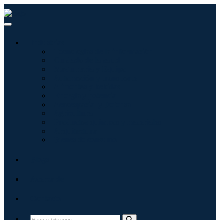
Industrias
Tecnologías de la información
Cuidado de la salud
Maquinaria y Equipo
Automoción y transporte
Alimentos y bebidas
Energía y potencia
Aeroespacial y Defensa
Agricultura
Productos químicos y materiales
Arquitectura
Bienes de consumo
Blogs
Acerca de
Contacto