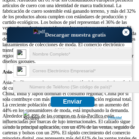
artículos de cuero con una identidad de marca tradicional. La
fabricación de cuero sostenible está ganando terreno, y más del 32%
de los productos ahora cumplen con estándares de producción y
curtido ecológicos. Los bolsos de piel representan el 36% de las
ventas de productos, seguidos por los zapatos y complementos. El
×
mercado está fuertemente influenciado por las tendencias de la moda
Descargar muestra gratis
de temporada, con casi el 41% de las compras realizadas durante los
lanzamientos de colecciones de moda. El comercio electrónico
transfronterizo representa el 22% de la actividad del mercado
regional, lo que refleja la voluntad de los consumidores de explorar
diseños globales.
Asia-Pacífico
Asia-Pacífico posee la mayor participación del mercado de artículos
de cuero, capturando aproximadamente el 39% del panorama global.
China, India y Japón dominan el consumo regional; China por sí
sola contribuye con más del 52% de la participación regional total.
Enviar
La creciente población de clase media, junto con un aumento del
44% en los consumidores de moda, está impulsando la demanda.
Alrededor del 49% de las compras en Asia-Pacífico están
Garantizamos la total confidencialidad de sus datos personales.
Privacidad
influenciadas por marcas de lujo internacionales. El calzado sigue
siendo la principal aplicación, con un 45% de las ventas, seguido de
carteras y bolsos con un 29%. El rápido crecimiento del comercio
minorista digital, que representa más del 61% de las ventas totales de