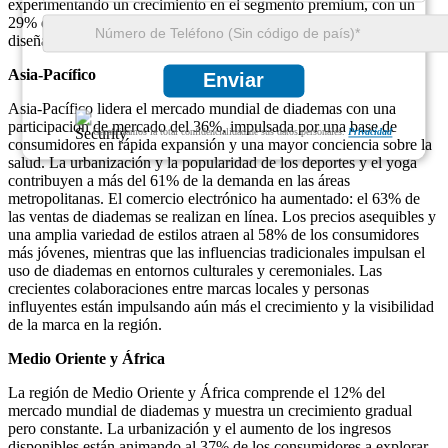
experimentando un crecimiento en el segmento premium, con un
29% de los compradores que buscan diademas de lujo y de
diseñador.
Asia-Pacífico
Enviar
Asia-Pacífico lidera el mercado mundial de diademas con una
participación de mercado del 36%, impulsada por una base de
Garantizamos la total confidencialidad de sus datos personales.
Privacidad
consumidores en rápida expansión y una mayor conciencia sobre la
salud. La urbanización y la popularidad de los deportes y el yoga
contribuyen a más del 61% de la demanda en las áreas
metropolitanas. El comercio electrónico ha aumentado: el 63% de
las ventas de diademas se realizan en línea. Los precios asequibles y
una amplia variedad de estilos atraen al 58% de los consumidores
más jóvenes, mientras que las influencias tradicionales impulsan el
uso de diademas en entornos culturales y ceremoniales. Las
crecientes colaboraciones entre marcas locales y personas
influyentes están impulsando aún más el crecimiento y la visibilidad
de la marca en la región.
Medio Oriente y África
La región de Medio Oriente y África comprende el 12% del
mercado mundial de diademas y muestra un crecimiento gradual
pero constante. La urbanización y el aumento de los ingresos
disponibles están animando al 37% de los consumidores a explorar