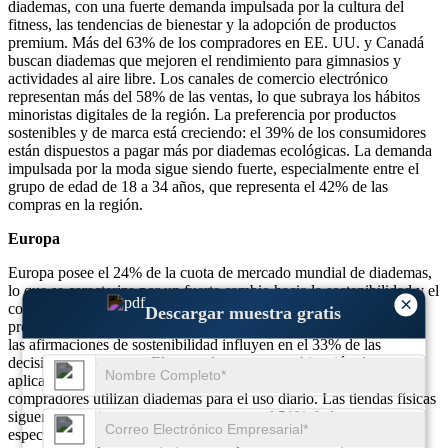
diademas, con una fuerte demanda impulsada por la cultura del
fitness, las tendencias de bienestar y la adopción de productos
premium. Más del 63% de los compradores en EE. UU. y Canadá
buscan diademas que mejoren el rendimiento para gimnasios y
actividades al aire libre. Los canales de comercio electrónico
representan más del 58% de las ventas, lo que subraya los hábitos
minoristas digitales de la región. La preferencia por productos
sostenibles y de marca está creciendo: el 39% de los consumidores
están dispuestos a pagar más por diademas ecológicas. La demanda
impulsada por la moda sigue siendo fuerte, especialmente entre el
grupo de edad de 18 a 34 años, que representa el 42% de las
compras en la región.
Europa
Europa posee el 24% de la cuota de mercado mundial de diademas,
lo que se caracteriza por un fuerte cambio hacia la sostenibilidad y el
×
consumo ético. Más del 48% de los consumidores europeos
Descargar muestra gratis
prefieren diademas hechas de materiales orgánicos o reciclados, y
las afirmaciones de sostenibilidad influyen en el 33% de las
decisiones de compra. El mercado ve una combinación de
aplicaciones deportivas, de moda y de bienestar, y el 44 % de los
compradores utilizan diademas para el uso diario. Las tiendas físicas
siguen siendo importantes y representan el 51% de las ventas,
especialmente en Europa occidental. Además, la región está