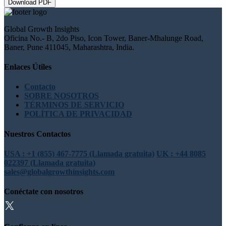
Download PDF
Global Growth Insights
Oficina No.- B, 2do Piso, Icon Tower, Baner-Mhalunge Road,
Baner, Pune 411045, Maharashtra, India.
Enlaces Útiles
Contacto
SOBRE NOSOTROS
TÉRMINOS DE SERVICIO
POLÍTICA DE PRIVACIDAD
Nuestros Contactos
USA : +1 (855) 467-7775 (Llamada gratuita)
UK : +44 8085
022397 (Llamada gratuita)
sales@globalgrowthinsights.com
Conéctate con nosotros