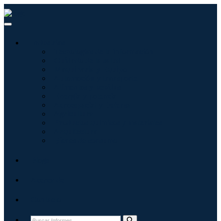
Industrias
Tecnologías de la información
Cuidado de la salud
Maquinaria y Equipo
Automoción y transporte
Alimentos y bebidas
Energía y potencia
Aeroespacial y Defensa
Agricultura
Productos químicos y materiales
Arquitectura
Bienes de consumo
Blogs
Acerca de
Contacto