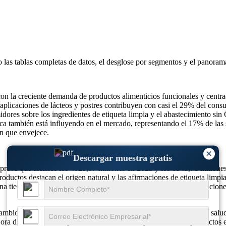
o las
tablas completas de datos, el desglose por segmentos y el panoram
on la creciente demanda de productos alimenticios funcionales y centr
aplicaciones de lácteos y postres contribuyen con casi el 29% del consum
idores sobre los ingredientes de etiqueta limpia y el abastecimiento s
utica también está influyendo en el mercado, representando el 17% de la
ón que envejece.
×
Descargar muestra gratis
 prevé que alcance los 4025,97 millones en 2025 y los 6548,71 millone
oductos destacan el origen natural y las afirmaciones de etiqueta limpi
na tienen como objetivo el enriquecimiento de proteínas y formulaciones
mbios estructurales con una creciente demanda de los sectores de salud
jora del contenido de proteínas, la estabilidad y la textura en producto