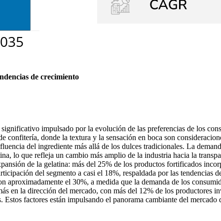
endencias de crecimiento
 significativo impulsado por la evolución de las preferencias de los co
e confitería, donde la textura y la sensación en boca son consideraciones
fluencia del ingrediente más allá de los dulces tradicionales. La demand
a, lo que refleja un cambio más amplio de la industria hacia la transpar
xpansión de la gelatina: más del 25% de los productos fortificados incor
articipación del segmento a casi el 18%, respaldada por las tendencias d
con aproximadamente el 30%, a medida que la demanda de los consumido
más en la dirección del mercado, con más del 12% de los productores in
es. Estos factores están impulsando el panorama cambiante del mercado de