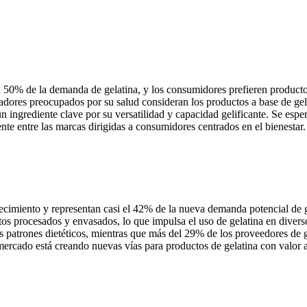
l 50% de la demanda de gelatina, y los consumidores prefieren producto
res preocupados por su salud consideran los productos a base de gelat
n ingrediente clave por su versatilidad y capacidad gelificante. Se esp
ente entre las marcas dirigidas a consumidores centrados en el bienestar.
imiento y representan casi el 42% de la nueva demanda potencial de ge
os procesados ​​y envasados, lo que impulsa el uso de gelatina en diver
patrones dietéticos, mientras que más del 29% de los proveedores de gel
mercado está creando nuevas vías para productos de gelatina con valor a