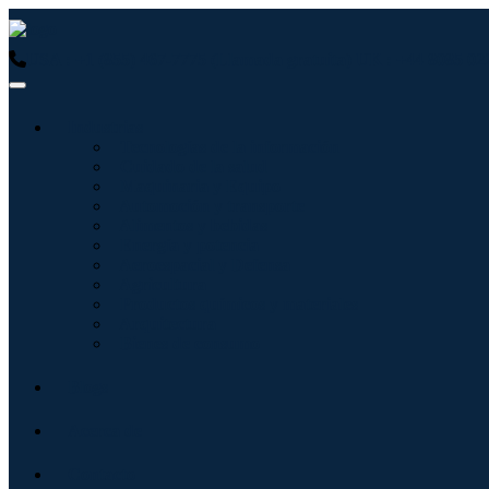
USA : +1 (855) 467-7775 (Llamada gratuita)
UK : +44 8085 02
Industrias
Tecnologías de la información
Cuidado de la salud
Maquinaria y Equipo
Automoción y transporte
Alimentos y bebidas
Energía y potencia
Aeroespacial y Defensa
Agricultura
Productos químicos y materiales
Arquitectura
Bienes de consumo
Blogs
Acerca de
Contacto