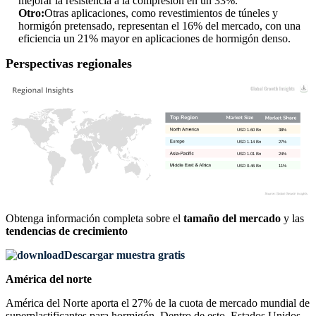
mejorar la resistencia a la compresión en un 33%.
Otro:
Otras aplicaciones, como revestimientos de túneles y
hormigón pretensado, representan el 16% del mercado, con una
eficiencia un 21% mayor en aplicaciones de hormigón denso.
Perspectivas regionales
USD 1.60 Bn
38%
USD 1.14 Bn
27%
USD 1.01 Bn
24%
USD 0.46 Bn
11%
Obtenga información completa sobre el
tamaño del mercado
y las
tendencias de crecimiento
Descargar muestra gratis
América del norte
América del Norte aporta el 27% de la cuota de mercado mundial de
superplastificantes para hormigón. Dentro de esto, Estados Unidos