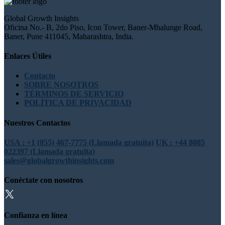
Global Growth Insights
Oficina No.- B, 2do Piso, Icon Tower, Baner-Mhalunge Road,
Baner, Pune 411045, Maharashtra, India.
Enlaces Útiles
Contacto
SOBRE NOSOTROS
TÉRMINOS DE SERVICIO
POLÍTICA DE PRIVACIDAD
Nuestros Contactos
USA : +1 (855) 467-7775 (Llamada gratuita)
UK : +44 8085
022397 (Llamada gratuita)
sales@globalgrowthinsights.com
Conéctate con nosotros
Confianza en línea