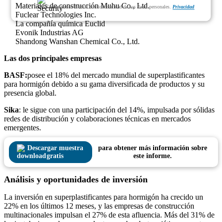
Materiales de construcción Muhu Co., Ltd.
Garantizamos la total confidencialidad de sus datos personales.
Privacidad
Fuclear Technologies Inc.
La compañía química Euclid
Evonik Industrias AG
Shandong Wanshan Chemical Co., Ltd.
Las dos principales empresas
BASF:
posee el 18% del mercado mundial de superplastificantes
para hormigón debido a su gama diversificada de productos y su
presencia global.
Sika
: le sigue con una participación del 14%, impulsada por sólidas
redes de distribución y colaboraciones técnicas en mercados
emergentes.
Descargar muestra
para obtener más información sobre
gratis
este informe.
Análisis y oportunidades de inversión
La inversión en superplastificantes para hormigón ha crecido un
22% en los últimos 12 meses, y las empresas de construcción
multinacionales impulsan el 27% de esta afluencia. Más del 31% de