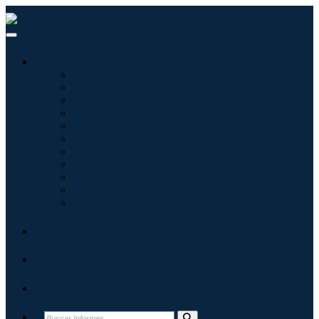
Industrias
Tecnologías de la información
Cuidado de la salud
Maquinaria y Equipo
Automoción y transporte
Alimentos y bebidas
Energía y potencia
Aeroespacial y Defensa
Agricultura
Productos químicos y materiales
Arquitectura
Bienes de consumo
Blogs
Acerca de
Contacto