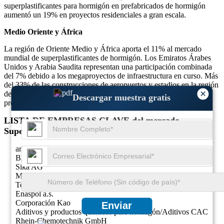
superplastificantes para hormigón en prefabricados de hormigón
aumentó un 19% en proyectos residenciales a gran escala.
Medio Oriente y África
La región de Oriente Medio y África aporta el 11% al mercado
mundial de superplastificantes de hormigón. Los Emiratos Árabes
Unidos y Arabia Saudita representan una participación combinada
del 7% debido a los megaproyectos de infraestructura en curso. Más
del 33% de las construcciones de aeropuertos y estadios en la región
×
dependen de superplastificantes para concreto por su resistencia y
Descargar muestra gratis
propiedades de fraguado temprano.
LISTA DE EMPRESAS CLAVE del mercado
Superplastificantes de hormigón PERFILADAS
arkema
BASF
Sika AG
Mapei S.p.A.
Tecnologías aplicadas de GCP / W.R.Grace & Co.
Enaspol a.s.
Corporación Kao
Enviar
Aditivos y productos químicos para hormigón/Aditivos CAC
Rhein‑Chemotechnik GmbH