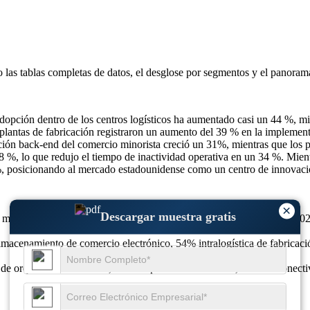
o las
tablas completas de datos, el desglose por segmentos y el panoram
ión dentro de los centros logísticos ha aumentado casi un 44 %, mient
 plantas de fabricación registraron un aumento del 39 % en la impleme
ación back-end del comercio minorista creció un 31%, mientras que los 
8 %, lo que redujo el tiempo de inactividad operativa en un 34 %. Mient
 posicionando al mercado estadounidense como un centro de innovación
×
Descargar muestra gratis
mil millones de dólares en 2025 a 11,24 mil millones de dólares en 202
macenamiento de comercio electrónico, 54% intralogística de fabricació
e orquestación de flotas, 51% de preferencia LiDAR, 46% de conectivi