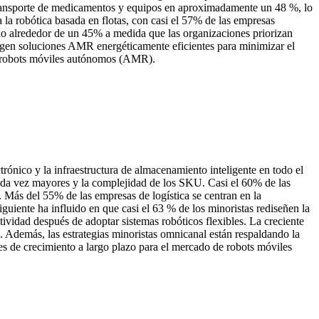
transporte de medicamentos y equipos en aproximadamente un 48 %, lo
a robótica basada en flotas, con casi el 57% de las empresas
ido alrededor de un 45% a medida que las organizaciones priorizan
igen soluciones AMR energéticamente eficientes para minimizar el
de robots móviles autónomos (AMR).
nico y la infraestructura de almacenamiento inteligente en todo el
ada vez mayores y la complejidad de los SKU. Casi el 60% de las
 Más del 55% de las empresas de logística se centran en la
uiente ha influido en que casi el 63 % de los minoristas rediseñen la
vidad después de adoptar sistemas robóticos flexibles. La creciente
. Además, las estrategias minoristas omnicanal están respaldando la
es de crecimiento a largo plazo para el mercado de robots móviles