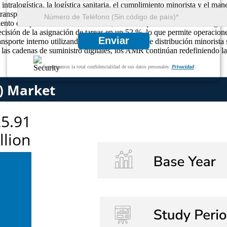
logística, la logística sanitaria, el cumplimiento minorista y el manej
nsportadores fijos, ofreciendo casi un 60 % más de flexibilidad de di
iento en aproximadamente un 48 %, mientras que los sistemas de seguri
cisión de la asignación de tareas en un 52 %, lo que permite operacione
Enviar
ansporte interno utilizando AMR. Los centros de distribución minorista 
 las cadenas de suministro digitales, los AMR continúan redefiniendo la c
Garantizamos la total confidencialidad de sus datos personales.
Privacidad