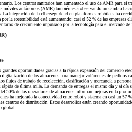
ventario. Los centros sanitarios han aumentado el uso de AMR para el 
bots móviles autónomos (AMR) también está observando un cambio hacia l
. La integración de la ciberseguridad en plataformas robóticas ha crec
por la sostenibilidad está aumentando: casi el 52 % de las empresas el
e entorno de crecimiento impulsado por la tecnología para el mercado 
MR)
te
andes oportunidades gracias a la rápida expansión del comercio electró
a digitalización de los almacenes para manejar volúmenes de pedidos c
flujos de trabajo de recolección, clasificación y mercancía a persona.
ápida de última milla. La demanda de entregas el mismo día y al día sig
del 50% de los operadores de almacenes informan mejoras en la producti
cenes ha mejorado la conectividad entre robot y sistema en casi un 57 %
s centros de distribución. Estos desarrollos están creando oportunidad
o global.