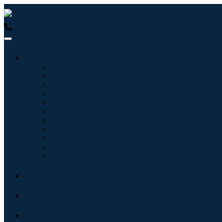
USA : +1 (855) 467-7775 (Llamada gratuita)
UK : +44 8085 02
Industrias
Tecnologías de la información
Cuidado de la salud
Maquinaria y Equipo
Automoción y transporte
Alimentos y bebidas
Energía y potencia
Aeroespacial y Defensa
Agricultura
Productos químicos y materiales
Arquitectura
Bienes de consumo
Blogs
Acerca de
Contacto