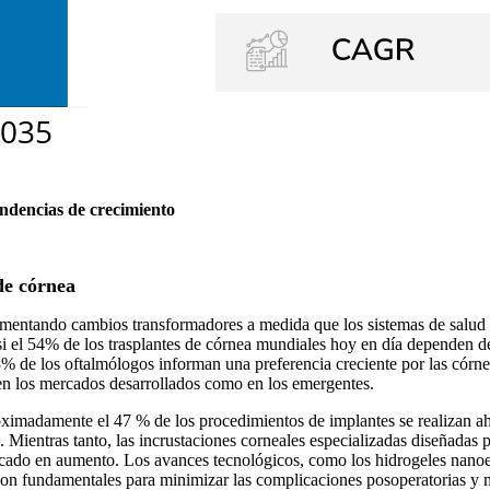
endencias de crecimiento
de córnea
erimentando cambios transformadores a medida que los sistemas de salud 
i el 54% de los trasplantes de córnea mundiales hoy en día dependen de a
3% de los oftalmólogos informan una preferencia creciente por las córnea
 en los mercados desarrollados como en los emergentes.
roximadamente el 47 % de los procedimientos de implantes se realizan a
Mientras tanto, las incrustaciones corneales especializadas diseñadas 
ado en aumento. Los avances tecnológicos, como los hidrogeles nanoes
son fundamentales para minimizar las complicaciones posoperatorias y me