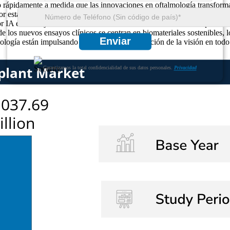
do rápidamente a medida que las innovaciones en oftalmología transforma
or está evolucionando hacia alternativas de trasplante más seguras y ef
por IA están mejorando las tasas de éxito en casi un 61 %. La adopción
e los nuevos ensayos clínicos se centran en biomateriales sostenibles, 
Enviar
cnología están impulsando avances en la restauración de la visión en tod
Garantizamos la total confidencialidad de sus datos personales.
Privacidad