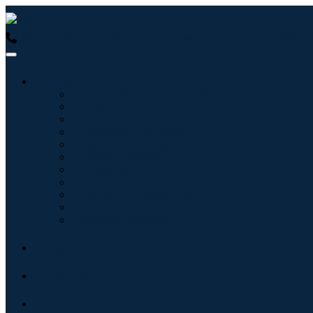
USA : +1 (855) 467-7775 (Llamada gratuita)
UK : +44 8085 02
Industrias
Tecnologías de la información
Cuidado de la salud
Maquinaria y Equipo
Automoción y transporte
Alimentos y bebidas
Energía y potencia
Aeroespacial y Defensa
Agricultura
Productos químicos y materiales
Arquitectura
Bienes de consumo
Blogs
Acerca de
Contacto