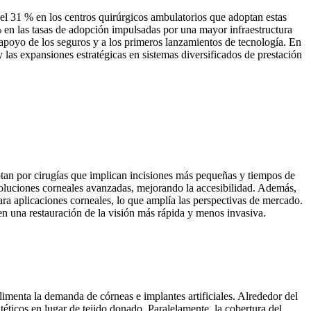
el 31 % en los centros quirúrgicos ambulatorios que adoptan estas
 en las tasas de adopción impulsadas por una mayor infraestructura
apoyo de los seguros y a los primeros lanzamientos de tecnología. En
 las expansiones estratégicas en sistemas diversificados de prestación
an por cirugías que implican incisiones más pequeñas y tiempos de
oluciones corneales avanzadas, mejorando la accesibilidad. Además,
ra aplicaciones corneales, lo que amplía las perspectivas de mercado.
en una restauración de la visión más rápida y menos invasiva.
menta la demanda de córneas e implantes artificiales. Alrededor del
éticos en lugar de tejido donado. Paralelamente, la cobertura del