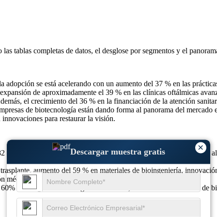
o las
tablas completas de datos, el desglose por segmentos y el panoram
 la adopción se está acelerando con un aumento del 37 % en las práctic
una expansión de aproximadamente el 39 % en las clínicas oftálmicas ava
demás, el crecimiento del 36 % en la financiación de la atención sanitar
y empresas de biotecnología están dando forma al panorama del mercado
innovaciones para restaurar la visión.
×
Descargar muestra gratis
 millones de dólares en 2026 a 629,94 millones de dólares en 2027, al
trasplante, aumento del 59 % en materiales de bioingeniería, innovac
ón médica.
60% de integración de diagnósticos de IA, 58% de uso sostenible de b