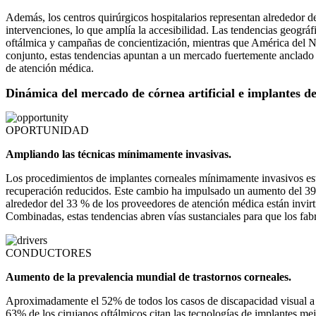
Además, los centros quirúrgicos hospitalarios representan alrededor 
intervenciones, lo que amplía la accesibilidad. Las tendencias geogr
oftálmica y campañas de concientización, mientras que América del No
conjunto, estas tendencias apuntan a un mercado fuertemente anclado po
de atención médica.
Dinámica del mercado de córnea artificial e implantes d
OPORTUNIDAD
Ampliando las técnicas mínimamente invasivas.
Los procedimientos de implantes corneales mínimamente invasivos es
recuperación reducidos. Este cambio ha impulsado un aumento del 39%
alrededor del 33 % de los proveedores de atención médica están invir
Combinadas, estas tendencias abren vías sustanciales para que los fab
CONDUCTORES
Aumento de la prevalencia mundial de trastornos corneales.
Aproximadamente el 52% de todos los casos de discapacidad visual a n
63% de los cirujanos oftálmicos citan las tecnologías de implantes mej