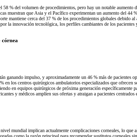
del 58 % del volumen de procedimientos, pero hay un notable aumento d
áficas muestran que Asia y el Pacífico experimentan un aumento del 44 %
rte mantiene cerca del 37 % de los procedimientos globales debido al 
r la innovación tecnológica, los perfiles cambiantes de los pacientes y
e córnea
tán ganando impulso, y aproximadamente un 46 % más de pacientes opt
 en los centros quirúrgicos ambulatorios especializados que ofrecen s
tiendo en equipos quirúrgicos de próxima generación específicamente pa
ricantes y médicos amplíen sus ofertas y atraigan a pacientes centrados 
ivel mundial implican actualmente complicaciones corneales, lo que ali
oradas como la razón principal para recomendar sustitutos corneales sint