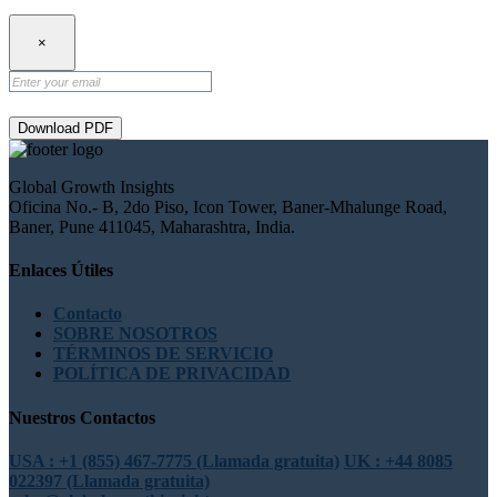
×
Download PDF
Global Growth Insights
Oficina No.- B, 2do Piso, Icon Tower, Baner-Mhalunge Road,
Baner, Pune 411045, Maharashtra, India.
Enlaces Útiles
Contacto
SOBRE NOSOTROS
TÉRMINOS DE SERVICIO
POLÍTICA DE PRIVACIDAD
Nuestros Contactos
USA : +1 (855) 467-7775 (Llamada gratuita)
UK : +44 8085
022397 (Llamada gratuita)