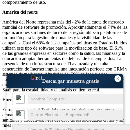
comportamiento de uso.
América del norte
América del Norte representa más del 42% de la cuota de mercado
mundial de software de promoción. Aproximadamente el 74% de las
organizaciones sin fines de lucro de la región utilizan plataformas de
promoción para la gestión de donantes y la visibilidad de las
campañas. Casi el 68% de las campañas políticas en Estados Unidos
utilizan este tipo de software para la movilización de base. El 61%
de las grandes empresas en sectores como la salud, las finanzas y la
educación adoptan herramientas de defensa de los empleados. La
presencia de una infraestructura de TI avanzada y una alta
penetración de Internet impulsa una integración perfecta con CRM y
sistemas de marketing. Alrededor del 59% de los usuarios
×
norteamericanos prefieren la implementación basada en la nube, lo
Descargar muestra gratis
que indica una clara inclinación hacia las herramientas basadas en
SaaS para la escalabilidad y el análisis en tiempo real.
Europa
Europa posee casi el 28% del mercado global, con una fuerte
demanda derivada de la promoción de reformas ambientales,
sanitarias y educativas. Más del 63% de las sociedades civiles y sin
fines de lucro europeas utilizan software de promoción para la