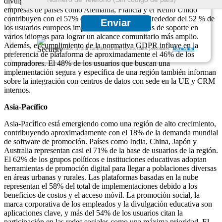
divulgación y la participación de las partes interesadas. Las
empresas de países como Alemania, Francia y el Reino Unido
contribuyen con el 57% del uso corporativo. Alrededor del 52 % de
Enviar
los usuarios europeos implementan herramientas de soporte en
varios idiomas para lograr un alcance comunitario más amplio.
Además, el cumplimiento de la normativa GDPR influye en la
Garantizamos la total confidencialidad de sus datos personales.
Privacidad
preferencia de plataforma de aproximadamente el 46% de los
compradores. El 48% de los usuarios que buscan una
implementación segura y específica de una región también informan
sobre la integración con centros de datos con sede en la UE y CRM
internos.
Asia-Pacífico
Asia-Pacífico está emergiendo como una región de alto crecimiento,
contribuyendo aproximadamente con el 18% de la demanda mundial
de software de promoción. Países como India, China, Japón y
Australia representan casi el 71% de la base de usuarios de la región.
El 62% de los grupos políticos e instituciones educativas adoptan
herramientas de promoción digital para llegar a poblaciones diversas
en áreas urbanas y rurales. Las plataformas basadas en la nube
representan el 58% del total de implementaciones debido a los
beneficios de costos y el acceso móvil. La promoción social, la
marca corporativa de los empleados y la divulgación educativa son
aplicaciones clave, y más del 54% de los usuarios citan la
participación en las redes sociales como una máxima prioridad. El