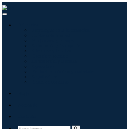
Industrias
Tecnologías de la información
Cuidado de la salud
Maquinaria y Equipo
Automoción y transporte
Alimentos y bebidas
Energía y potencia
Aeroespacial y Defensa
Agricultura
Productos químicos y materiales
Arquitectura
Bienes de consumo
Blogs
Acerca de
Contacto